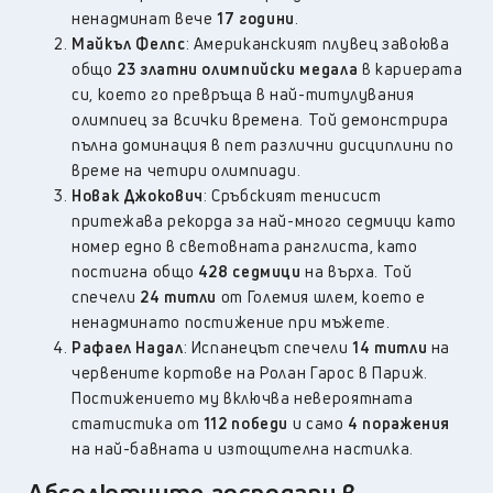
ненадминат вече
17 години
.
Майкъл Фелпс
: Американският плувец завоюва
общо
23 златни олимпийски медала
в кариерата
си, което го превръща в най-титулувания
олимпиец за всички времена. Той демонстрира
пълна доминация в пет различни дисциплини по
време на четири олимпиади.
Новак Джокович
: Сръбският тенисист
притежава рекорда за най-много седмици като
номер едно в световната ранглиста, като
постигна общо
428 седмици
на върха. Той
спечели
24 титли
от Големия шлем, което е
ненадминато постижение при мъжете.
Рафаел Надал
: Испанецът спечели
14 титли
на
червените кортове на Ролан Гарос в Париж.
Постижението му включва невероятната
статистика от
112 победи
и само
4 поражения
на най-бавната и изтощителна настилка.
Абсолютните господари в