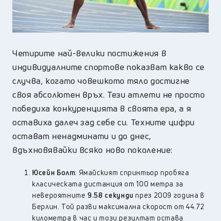
Четирите най-велики постижения в
индивидуалните спортове показват какво се
случва, когато човешкото тяло достигне
своя абсолютен връх. Тези атлети не просто
победиха конкуренцията в своята ера, а я
оставиха далеч зад себе си. Техните цифри
остават ненадминати и до днес,
вдъхновявайки всяко ново поколение:
Юсейн Болт
: Ямайският спринтьор пробяга
класическата дистанция от 100 метра за
невероятните
9.58 секунди
през 2009 година в
Берлин. Той разви максимална скорост от 44.72
километра в час и този резултат остава