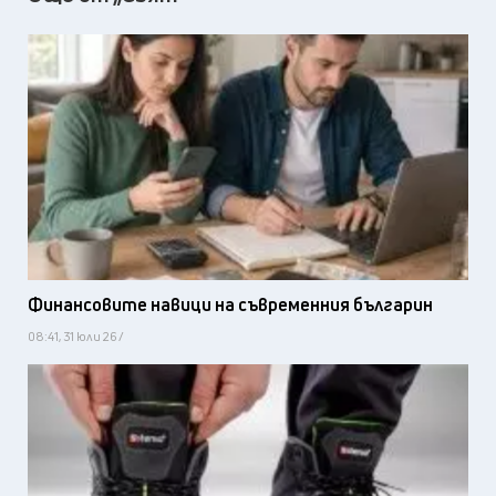
Финансовите навици на съвременния българин
08:41, 31 юли 26 /