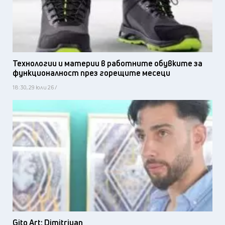
Технологии и материи в работните обувките за
функционалност през горещите месеци
18:30, 29 юли 26 /
Gito Art: Dimitriyan