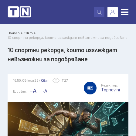
X
Начало >
Свят >
10 спортни рекорда, които изглеждат невъзможни за подобряване
10 спортни рекорда, които изглеждат
невъзможни за подобряване
16:50, 08 юли 26 /
Свят
1127
Редактор:
Topnovini
+A
-A
Шрифт: