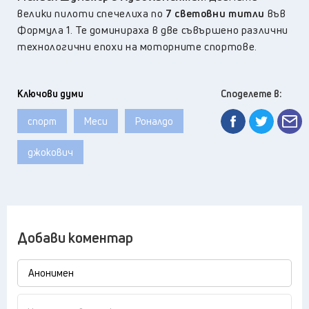
велики пилоти спечелиха по
7 световни титли
във
Формула 1. Те доминираха в две съвършено различни
технологични епохи на моторните спортове.
Ключови думи
Споделете в:
спорт
Меси
Роналдо
джокович
Добави коментар