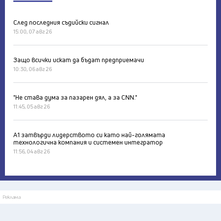
След последния съдийски сигнал
15:00, 07 авг 26
Защо всички искат да бъдат предприемачи
10:30, 06 авг 26
"Не става дума за пазарен дял, а за CNN."
11:45, 05 авг 26
А1 затвърди лидерството си като най-голямата
технологична компания и системен интегратор
11:56, 04 авг 26
Реклама