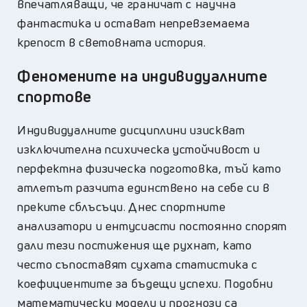
впечатляващи, че граничат с научна
фантастика и остават непревземаема
крепост в световната история.
Феномените на индивидуалните
спортове
Индивидуалните дисциплини изискват
изключителна психическа устойчивост и
перфектна физическа подготовка, тъй като
атлетът разчита единствено на себе си в
преките сблъсъци. Днес спортните
анализатори и ентусиасти постоянно спорят
дали тези постижения ще рухнат, като
често съпоставят сухата статистика с
коефициентите за бъдещи успехи. Подобни
математически модели и прогнози са