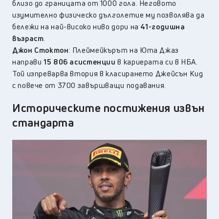
близо до границата от 1000 гола. Неговото
изумително физическо дълголетие му позволява да
бележи на най-високо ниво дори на
41-годишна
възраст
.
Джон Стоктон
: Плеймейкърът на Юта Джаз
направи
15 806 асистенции
в кариерата си в НБА.
Той изпреварва втория в класирането Джейсън Кид
с повече от 3700 завършващи подавания.
Историческите постижения извън
стандарта