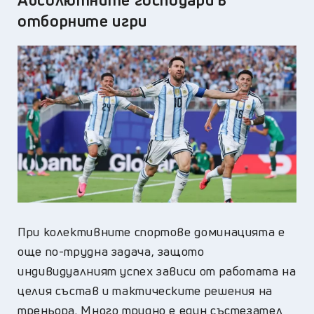
отборните игри
При колективните спортове доминацията е
още по-трудна задача, защото
индивидуалният успех зависи от работата на
целия състав и тактическите решения на
треньора. Много трудно е един състезател