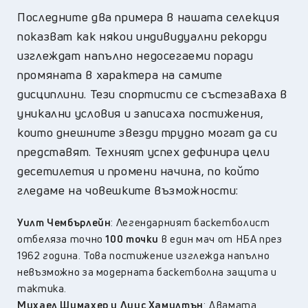
Последните два примера в нашата селекция
показват как някои индивидуални рекорди
изглеждат напълно недосегаеми поради
промяната в характера на самите
дисциплини. Тези спортисти се състезаваха в
уникални условия и записаха постижения,
които днешните звезди трудно могат да си
представят. Техният успех дефинира цели
десетилетия и промени начина, по който
гледаме на човешките възможности:
Уилт Чембърлейн
: Легендарният баскетболист
отбеляза точно
100 точки
в един мач от НБА през
1962 година. Това постижение изглежда напълно
невъзможно за модерната баскетболна защита и
тактика.
Михаел Шумахер и Луис Хамилтън
: Двамата