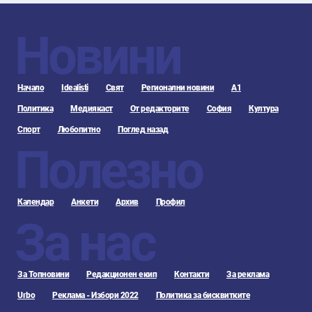
Новини
Начало
Idealisti
Свят
Регионални новини
А1
Политика
Медиякаст
От редакторите
София
Култура
Спорт
Любопитно
Поглед назад
Полезно
Календар
Анкети
Архив
Профил
За нас
За Топновини
Редакционен екип
Контакти
За реклама
Urbo
Реклама - Избори 2022
Политика за бисквитките