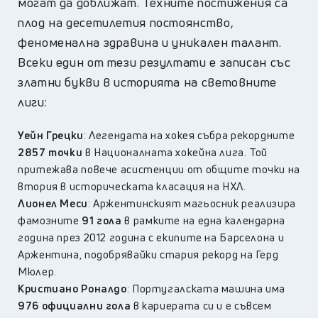
могат да доближат. Техните постижения са
плод на десетилетия постоянство,
феноменална здравина и уникален талант.
Всеки един от тези резултати е записан със
златни букви в историята на световните
лиги:
Уейн Грецки
: Легендата на хокея събра рекордните
2857 точки
в Националната хокейна лига. Той
притежава повече асистенции от общите точки на
втория в историческата класация на НХЛ.
Лионел Меси
: Аржентинският магьосник реализира
фамозните
91 гола
в рамките на една календарна
година през 2012 година с екипите на Барселона и
Аржентина, подобрявайки стария рекорд на Герд
Мюлер.
Кристиано Роналдо
: Португалската машина има
976 официални гола
в кариерата си и е съвсем