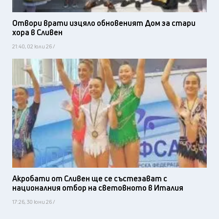
Отвори врати изцяло обновеният Дом за стари
хора в Сливен
21:40, 02 юли 26 /
Акробати от Сливен ще се състезават с
националния отбор на световното в Италия
17:26, 30 юни 26 /