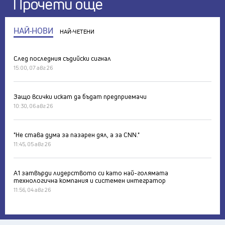
Прочети още
НАЙ-НОВИ
НАЙ-ЧЕТЕНИ
След последния съдийски сигнал
15:00, 07 авг 26
Защо всички искат да бъдат предприемачи
10:30, 06 авг 26
"Не става дума за пазарен дял, а за CNN."
11:45, 05 авг 26
А1 затвърди лидерството си като най-голямата
технологична компания и системен интегратор
11:56, 04 авг 26