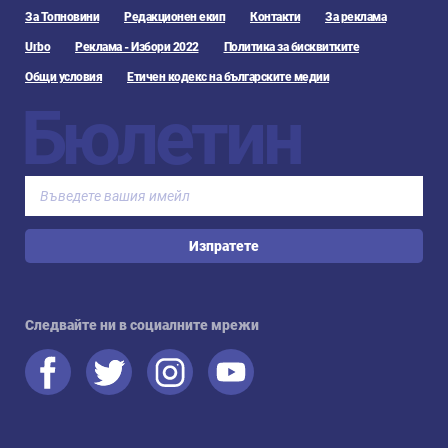
За Топновини
Редакционен екип
Контакти
За реклама
Urbo
Реклама - Избори 2022
Политика за бисквитките
Общи условия
Етичен кодекс на българските медии
Бюлетин
Изпратете
Следвайте ни в социалните мрежи