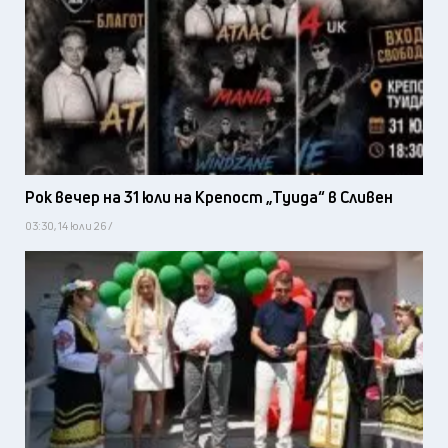
Рок вечер на 31 юли на Крепост „Туида“ в Сливен
03:30, 14 юли 26 /