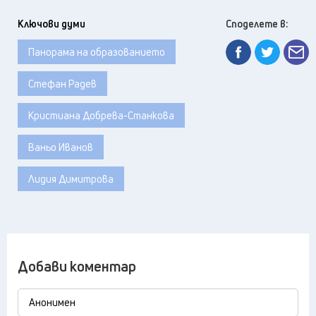
Ключови думи
Споделете в:
Панорама на образованието
Стефан Радев
Кристиана Добрева-Станкова
Ваньо Иванов
Лидия Димитрова
Добави коментар