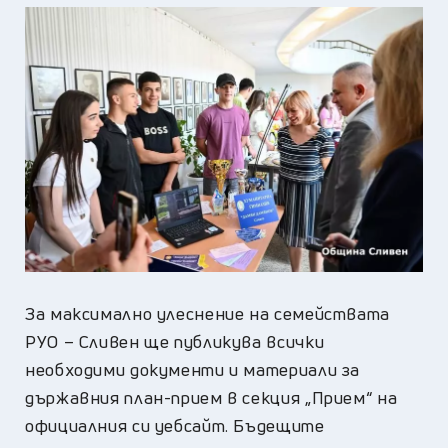
За максимално улеснение на семействата
РУО – Сливен ще публикува всички
необходими документи и материали за
държавния план-прием в секция „Прием“ на
официалния си уебсайт. Бъдещите