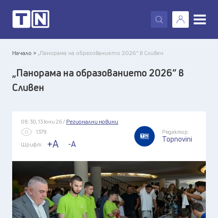
X
Начало >
„Панорама на образованието 2026“ в Сливен
„Панорама на образованието 2026“ в
Сливен
08:30, 13 юни 26 /
Регионални новини
1379
Редактор:
Topnovini
+A
-A
Шрифт: