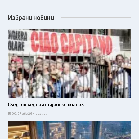
Избрани новини
След последния съдийски сигнал
15:00, 07 авг 26 / Idealisti