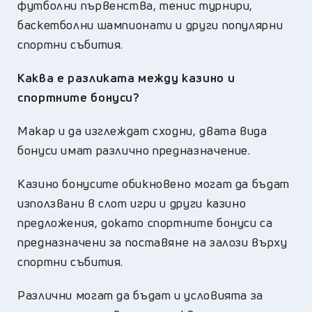
футболни първенства, тенис турнири,
баскетболни шампионати и други популярни
спортни събития.
Каква е разликата между казино и
спортните бонуси?
Макар и да изглеждат сходни, двата вида
бонуси имат различно предназначение.
Казино бонусите обикновено могат да бъдат
използвани в слот игри и други казино
предложения, докато спортните бонуси са
предназначени за поставяне на залози върху
спортни събития.
Различни могат да бъдат и условията за