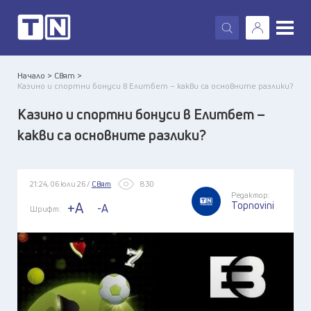
X
Начало >
Свят >
Казино и спортни бонуси в Елитбет – какви са основните разлики?
Казино и спортни бонуси в Елитбет –
какви са основните разлики?
21:24, 06 юли 26 /
Свят
830
Редактор:
Topnovini
+A
-A
Шрифт: