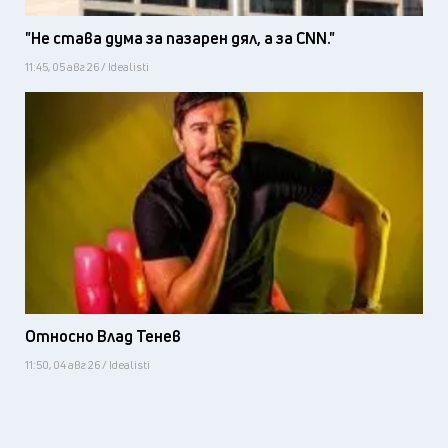
"Не става дума за пазарен дял, а за CNN."
11:45, 05 авг 26 / Idealisti
Относно Влад Тенев
11:50, 04 авг 26 / Idealisti