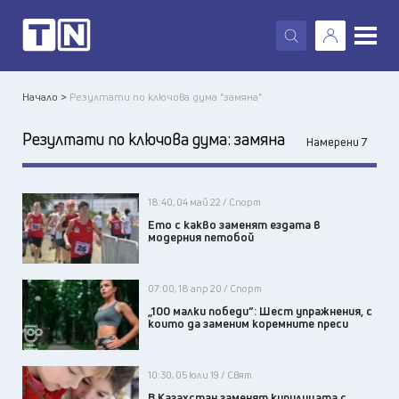
X
Начало >
Резултати по ключова дума "замяна"
Резултати по ключова дума:
замяна
Намерени 7
18:40, 04 май 22 / Спорт
Ето с какво заменят ездата в
модерния петобой
07:00, 18 апр 20 / Спорт
„100 малки победи“: Шест упражнения, с
които да заменим коремните преси
10:30, 05 юли 19 / Свят
В Казахстан заменят кирилицата с