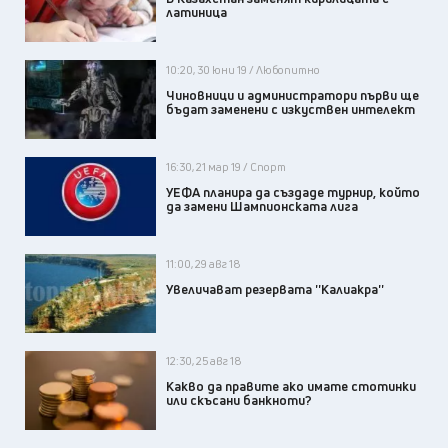
латиница
10:20, 30 юни 19 / Любопитно
Чиновници и администратори първи ще
бъдат заменени с изкуствен интелект
16:30, 21 мар 19 / Спорт
УЕФА планира да създаде турнир, който
да замени Шампионската лига
11:00, 29 авг 18
Увеличават резервата ''Калиакра''
12:30, 25 авг 18
Какво да правите ако имате стотинки
или скъсани банкноти?