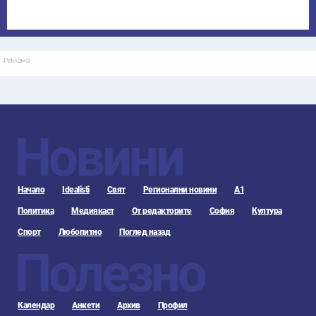
Реклама
Новини
Начало
Idealisti
Свят
Регионални новини
А1
Политика
Медиякаст
От редакторите
София
Култура
Спорт
Любопитно
Поглед назад
Полезно
Календар
Анкети
Архив
Профил