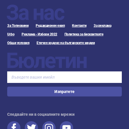
За нас
За Топновини
Редакционен екип
Контакти
За реклама
Urbo
Реклама - Избори 2022
Политика за бисквитките
Общи условия
Етичен кодекс на българските медии
Бюлетин
Изпратете
Следвайте ни в социалните мрежи