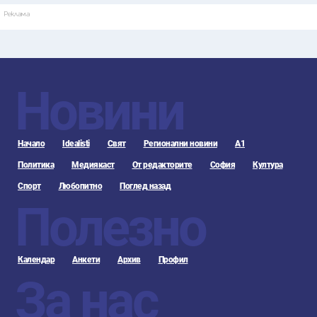
Реклама
Новини
Начало
Idealisti
Свят
Регионални новини
А1
Политика
Медиякаст
От редакторите
София
Култура
Спорт
Любопитно
Поглед назад
Полезно
Календар
Анкети
Архив
Профил
За нас