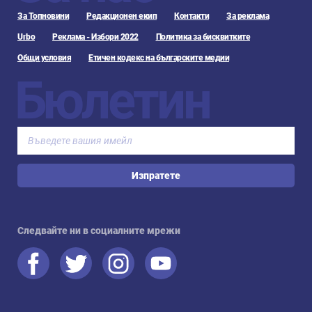
За Топновини
Редакционен екип
Контакти
За реклама
Urbo
Реклама - Избори 2022
Политика за бисквитките
Общи условия
Етичен кодекс на българските медии
Бюлетин
Изпратете
Следвайте ни в социалните мрежи