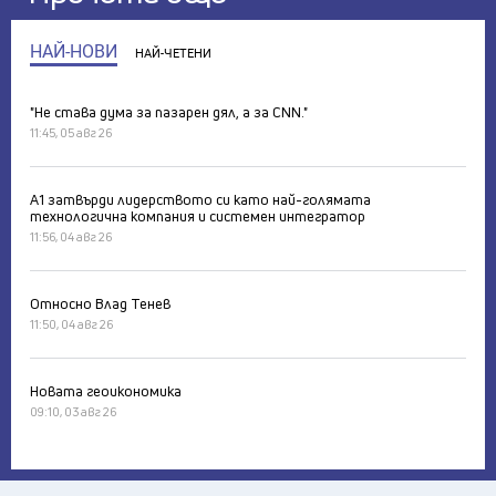
НАЙ-НОВИ
НАЙ-ЧЕТЕНИ
"Не става дума за пазарен дял, а за CNN."
11:45, 05 авг 26
А1 затвърди лидерството си като най-голямата
технологична компания и системен интегратор
11:56, 04 авг 26
Относно Влад Тенев
11:50, 04 авг 26
Новата геоикономика
09:10, 03 авг 26