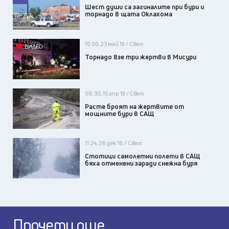
Шест души са загиналите при бури и
торнадо в щата Оклахома
15:00, 23 май 19 / Свят
ВИДЕО
Торнадо взе три жертви в Мисури
08:30, 15 апр 19 / Свят
Расте броят на жертвите от
мощните бури в САЩ
11:24, 28 дек 18 / Свят
Стотици самолетни полети в САЩ
бяха отменени заради снежна буря
Прочети още