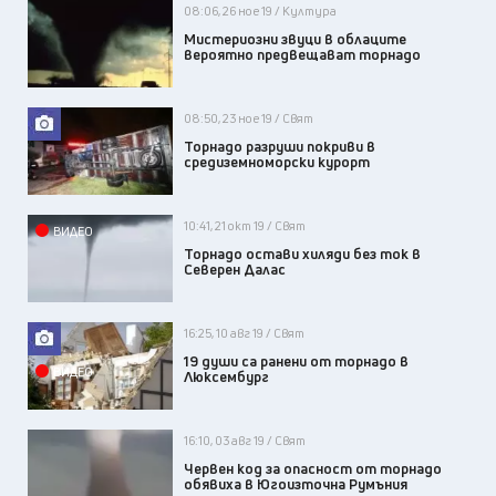
08:06, 26 ное 19 / Култура
Мистериозни звуци в облаците
вероятно предвещават торнадо
08:50, 23 ное 19 / Свят
Торнадо разруши покриви в
средиземноморски курорт
10:41, 21 окт 19 / Свят
ВИДЕО
Торнадо остави хиляди без ток в
Северен Далас
16:25, 10 авг 19 / Свят
19 души са ранени от торнадо в
ВИДЕО
Люксембург
16:10, 03 авг 19 / Свят
Червен код за опасност от торнадо
обявиха в Югоизточна Румъния