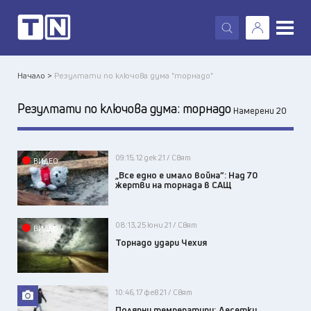
X
Начало >
Резултати по ключова дума "торнадо"
Резултати по ключова дума:
торнадо
Намерени 20
09:15, 12 дек 21 / Свят
ВИДЕО
„Все едно е имало война“: Над 70
жертви на торнада в САЩ
08:13, 25 юни 21 / Свят
ВИДЕО
Торнадо удари Чехия
10:46, 17 фев 21 / Свят
Полярни температури: Десетки