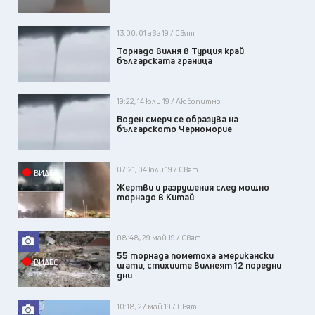
13:00, 01 авг 19 / Свят
Торнадо вилня в Турция край
българската граница
19:22, 14 юли 19 / Любопитно
Воден смерч се образува на
българското Черноморие
07:21, 04 юли 19 / Свят
ВИДЕО
Жертви и разрушения след мощно
торнадо в Китай
08:48, 29 май 19 / Свят
55 торнада пометоха американски
ВИДЕО
щати, стихиите вилнеят 12 поредни
дни
10:18, 27 май 19 / Свят