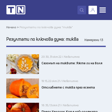
X
Начало >
Резултати по ключова дума "тиква"
Резултати по ключова дума:
тиква
Намерени 13
20:30, 31 окт 22 / Любопитно
Сезонът на тиквите: Яжте ги на воля
19:15, 22 окт 21 / Любопитно
Отслабнете с тиква през есента
18:35, 13 окт 21 / Любопитно
ВИДЕО
Преди Хелоуин: Коя е най-голямата