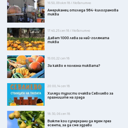
16:50, 09 окт 18 / Любопитно
Американец отгледа 984-килограмова
тиква
17:40, 25 сеп 18 / Любопитно
Дават 1000 лева за най-голямата
тиква
15:00, 22 сеп 18
За какво е полезна тиквата?
20:00, 14 сеп 18
Хиляди туристи очаква Севлиево за
празниците на града
18:30, 06 сеп 18
Вижте кои суперхрани да ядем през
есента, за да сме здрави