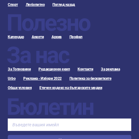
Спорт
Любопитно
Поглед назад
Полезно
Календар
Анкети
Архив
Профил
За нас
За Топновини
Редакционен екип
Контакти
За реклама
Urbo
Реклама - Избори 2022
Политика за бисквитките
Общи условия
Етичен кодекс на българските медии
Бюлетин