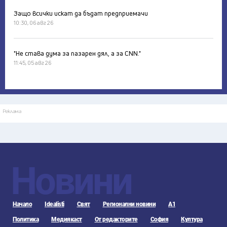
Защо всички искат да бъдат предприемачи
10:30, 06 авг 26
"Не става дума за пазарен дял, а за CNN."
11:45, 05 авг 26
Реклама
Новини
Начало
Idealisti
Свят
Регионални новини
А1
Политика
Медиякаст
От редакторите
София
Култура