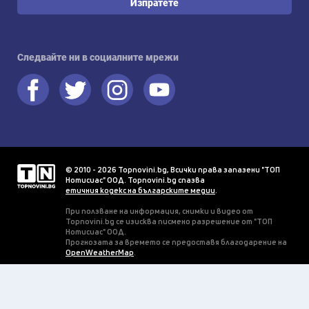
Изпратете
Следвайте ни в социалните мрежи
© 2010 - 2026 Topnovini.bg, Всички права запазени "ТОП
Нотисиас" ООД. Topnovini.bg спазва
етичния кодекс на българските медии
.
При ползване на информация, снимки и видео от
Topnovini.bg се изисква писмено разрешение от "ТОП
Нотисиас" ООД.
Прогнозата за времето се предоставя благодарение на
OpenWeatherMap
.