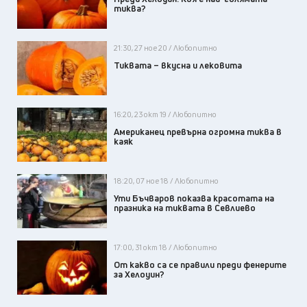
тиква?
21:30, 27 ное 20 / Любопитно
Тиквата – вкусна и лековита
16:20, 23 окт 19 / Любопитно
Американец превърна огромна тиква в
каяк
18:20, 07 ное 18 / Любопитно
Ути Бъчваров показва красотата на
празника на тиквата в Севлиево
17:00, 31 окт 18 / Любопитно
От какво са се правили преди фенерите
за Хелоуин?