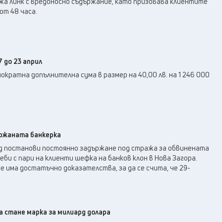
а линк с вредоносно съдържание, като призовава клиентите
от 48 часа.
 до 23 април
ократна допълнителна сума в размер на 40,00 лв. на 1 246 000
ржаната банкерка
д постанови постоянно задържане под стража за обвинената
би с пари на клиенти шефка на банков клон в Нова Загора.
е има достатъчно доказателства, за да се счита, че 29-
да стане марка за милиард долара