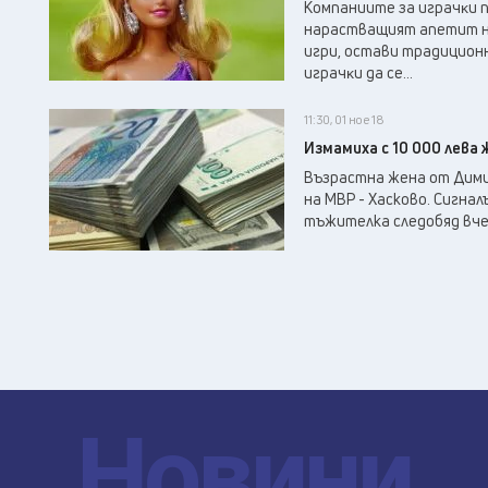
Koмпaниитe зa игpaчĸи 
нapacтвaщият aпeтит нa
игpи, ocтaви тpaдициoн
игpaчĸи дa ce...
11:30, 01 ное 18
Измамиха с 10 000 лева
Възрастна жена от Дими
на МВР - Хасково. Сигна
тъжителка следобяд вчер
Новини