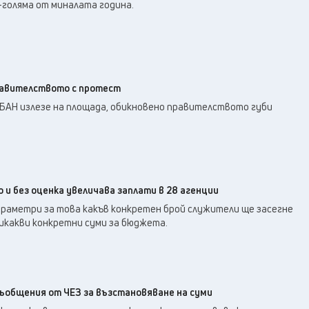
19
°C
-голяма от миналата година.
Перник
,
22
°C
Плевен
,
22
°C
Пловдив
,
21
°C
Разград
,
23
°C
Русе
,
равителството с протест
22
°C
Силистра
,
 БАН излезе на площада, обикновено правителството губи
21
°C
Сливен
,
16
°C
Смолян
,
21
°C
София
,
20
°C
Стара Загора
,
и без оценка увеличава заплати в 28 агенции
22
°C
Търговище
,
араметри за това какъв конкретен брой служители ще засегне
24
°C
Хасково
,
икакви конкретни суми за бюджета.
21
°C
Шумен
,
22
°C
Ямбол
,
ъобщения от ЧЕЗ за възстановяване на суми