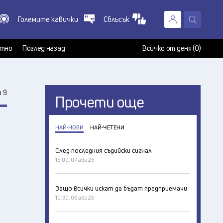
Големите кавички
Сблъсък
X
т
тно
Поглед назад
Всичко от деня (0)
 9
Прочети още
НАЙ-НОВИ
НАЙ-ЧЕТЕНИ
След последния съдийски сигнал
15:00, 07 авг 26
Защо всички искат да бъдат предприемачи
10:30, 06 авг 26