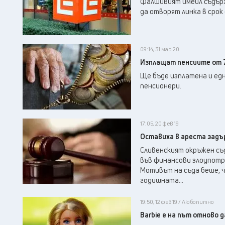
Фалшивият имейл съдърж
да отворят линка в срок 
09:14, 31 мар 20
Изплащат пенсиите от 7
Ще бъде изплатена и едн
пенсионери.
17:05, 20 фев 19
Оставиха в ареста задъ
Сливенският окръжен съ
във финансови злоупотре
Мотивът на съда беше, ч
годишната...
19:50, 12 фев 19 / Любопитно
Barbie е на път отново 