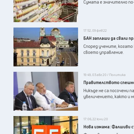
Сумата е значително по
17:52, 09 фев 22
БАН заплаши да свали п
Според учените, когато
своето управление.
19:49, 03 авг 20 / Политика
Правителството спешно 
Никъде не са посочени п
увеличението, както и н
17:06, 22 юни 20
Нова измама: Фалшиви с