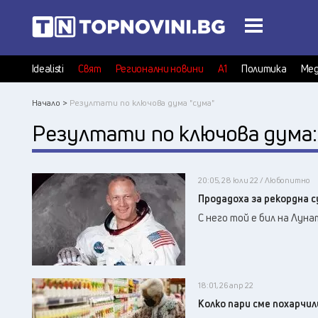
Idealisti
Свят
Регионални новини
А1
Политика
Мед
Начало >
Резултати по ключова дума "сума"
Резултати по ключова дума
20:05, 28 юли 22 / Любопитно
Продадоха за рекордна с
С него той е бил на Луна
18:01, 26 апр 22
Колко пари сме похарчил