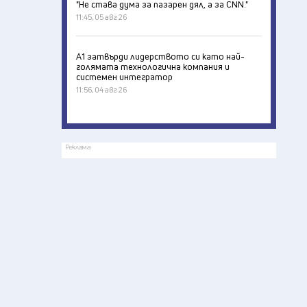
"Не става дума за пазарен дял, а за CNN."
11:45, 05 авг 26
А1 затвърди лидерството си като най-
голямата технологична компания и
системен интегратор
11:56, 04 авг 26
Реклама