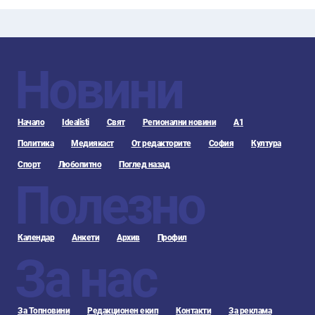
Новини
Начало
Idealisti
Свят
Регионални новини
А1
Политика
Медиякаст
От редакторите
София
Култура
Спорт
Любопитно
Поглед назад
Полезно
Календар
Анкети
Архив
Профил
За нас
За Топновини
Редакционен екип
Контакти
За реклама