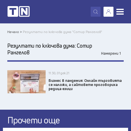
X
Начало >
Резултати по ключова дума "Сотир Рангелов"
Резултати по ключова дума:
Сотир
Рангелов
Намерени 1
11:30, 01 дек 21
Бизнес в пандемия: Онлайн търговията
се наложи, а сайтовете проговориха
редица езици
Прочети още