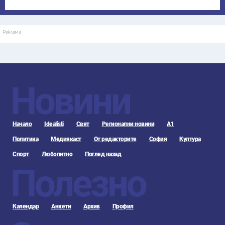
Реклама
Новини
Начало
Idealisti
Свят
Регионални новини
А1
Политика
Медиякаст
От редакторите
София
Култура
Спорт
Любопитно
Поглед назад
Полезно
Календар
Анкети
Архив
Профил