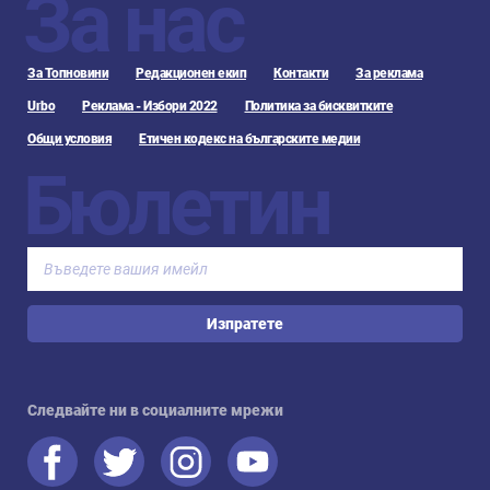
За нас
За Топновини
Редакционен екип
Контакти
За реклама
Urbo
Реклама - Избори 2022
Политика за бисквитките
Общи условия
Етичен кодекс на българските медии
Бюлетин
Изпратете
Следвайте ни в социалните мрежи