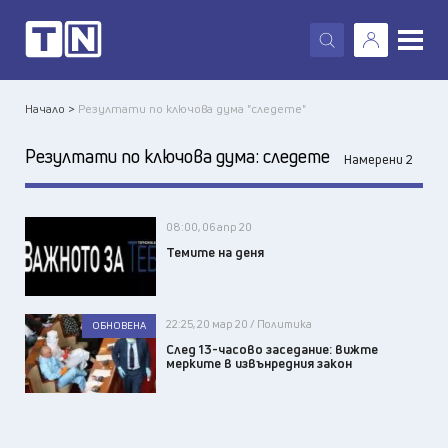
X
Начало >
Резултати по ключова дума "следете"
Резултати по ключова дума:
следете
Намерени 2
08:00, 06 апр 20
Темите на деня
22:25, 20 мар 20 / Политика
ОБНОВЕНА
След 13-часово заседание: вижте
мерките в извънредния закон