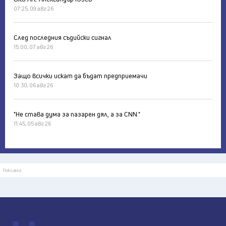
07:25, 09 авг 26
След последния съдийски сигнал
15:00, 07 авг 26
Защо всички искат да бъдат предприемачи
10:30, 06 авг 26
"Не става дума за пазарен дял, а за CNN."
11:45, 05 авг 26
Реклама