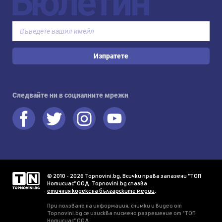
Бюлетин
Изпратете
Следвайте ни в социалните мрежи
© 2010 - 2026 Topnovini.bg, Всички права запазени "ТОП
Нотисиас" ООД. Topnovini.bg спазва
етичния кодекс на българските медии
.
При ползване на информация, снимки и видео от
Topnovini.bg се изисква писмено разрешение от "ТОП
Нотисиас" ООД.