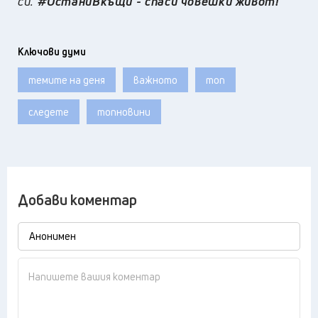
си.
#ОстаниВкъщи - спаси човешки живот!
Ключови думи
темите на деня
важното
топ
следете
топновини
Добави коментар