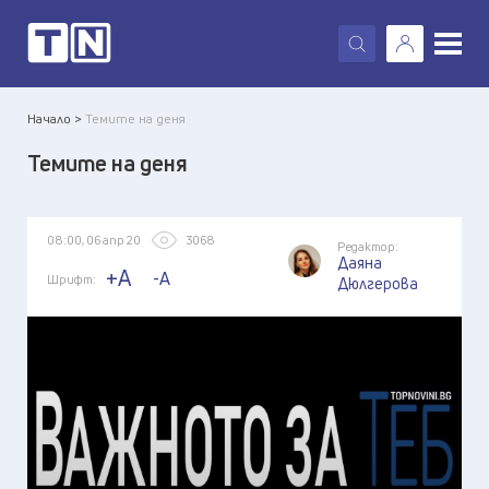
X
Начало >
Темите на деня
Темите на деня
08:00, 06 апр 20
3068
Редактор:
Даяна
+A
-A
Шрифт:
Дюлгерова