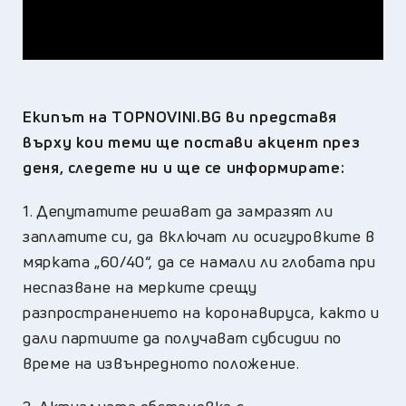
Екипът на ТOPNOVINI.BG ви представя
върху кои теми ще постави акцент през
деня, следете ни и ще се информирате:
1. Депутатите решават да замразят ли
заплатите си, да включат ли осигуровките в
мярката „60/40“, да се намали ли глобата при
неспазване на мерките срещу
разпространението на коронавируса, както и
дали партиите да получават субсидии по
време на извънредното положение.