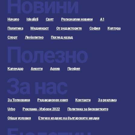
Новини
Начало
Idealisti
Свят
Регионални новини
А1
Политика
Медиякаст
От редакторите
София
Култура
Спорт
Любопитно
Поглед назад
Полезно
Календар
Анкети
Архив
Профил
За нас
За Топновини
Редакционен екип
Контакти
За реклама
Urbo
Реклама - Избори 2022
Политика за бисквитките
Общи условия
Етичен кодекс на българските медии