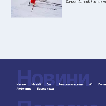
Симеон Деянов все пак м
Новини
Начало
Idealisti
Свят
Регионални новини
А1
Полит
Любопитно
Поглед назад