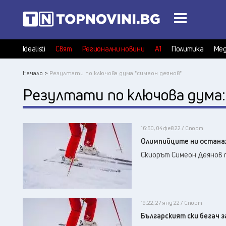
Idealisti
Свят
Регионални новини
А1
Политика
Мед
Начало >
Резултати по ключова дума "симеон деянов"
Резултати по ключова дума
16:50, 04 фев 22 / Спорт
Олимпийците ни останах
Скиорът Симеон Деянов п
19:22, 27 яну 22 / Спорт
Българският ски бегач з