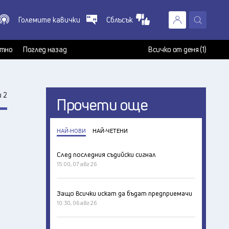
Големите кавички
Сблъсък
X
т
тно
Поглед назад
Всичко от деня (1)
 2
Прочети още
НАЙ-НОВИ
НАЙ-ЧЕТЕНИ
След последния съдийски сигнал
15:00, 07 авг 26
Защо всички искат да бъдат предприемачи
10:30, 06 авг 26