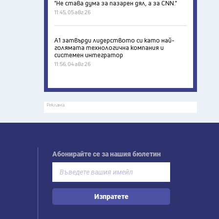
"Не става дума за пазарен дял, а за CNN."
11:45, 05 авг 26
А1 затвърди лидерството си като най-
голямата технологична компания и
системен интегратор
11:56, 04 авг 26
Реклама
Абонирайте се за нашия бюлетин
Изпратете