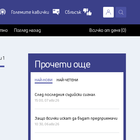
Големите кавички
Сблъсък
X
т
тно
Поглед назад
Всичко от деня (0)
 1
Прочети още
НАЙ-НОВИ
НАЙ-ЧЕТЕНИ
След последния съдийски сигнал
15:00, 07 авг 26
Защо всички искат да бъдат предприемачи
10:30, 06 авг 26