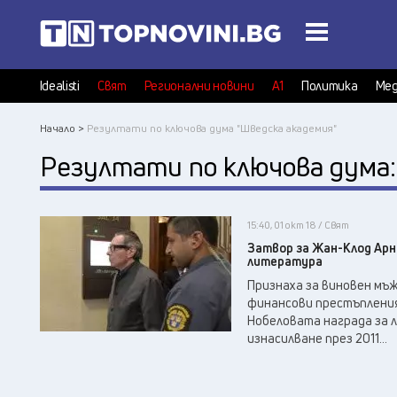
Idealisti
Свят
Регионални новини
А1
Политика
Мед
Начало >
Резултати по ключова дума "Шведска академия"
Резултати по ключова дума
15:40, 01 окт 18 / Свят
Затвор за Жан-Клод Арно
литература
Признаха за виновен мъж
финансови престъпления
Нобеловата награда за 
изнасилване през 2011...