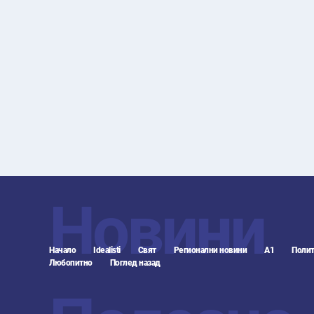
Новини
Начало
Idealisti
Свят
Регионални новини
А1
Полит
Любопитно
Поглед назад