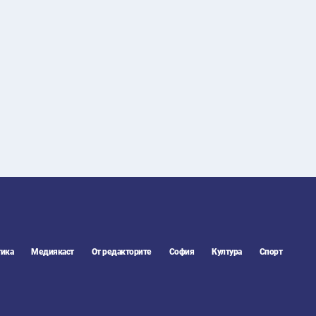
28
°C
Перник
,
37
°C
Плевен
,
35
°C
Пловдив
,
33
°C
Разград
,
35
°C
Русе
,
34
°C
Силистра
,
32
°C
Сливен
,
27
°C
Смолян
,
29
°C
София
,
35
°C
Стара Загора
,
34
°C
Търговище
,
36
°C
Хасково
,
33
°C
Шумен
,
ика
Медиякаст
От редакторите
София
Култура
Спорт
34
°C
Ямбол
,