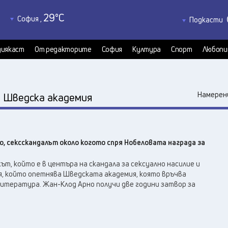
29
°C
София
,
Подкасти
34
°C
Благоевград
,
Политкаст
31
°C
КултурКас
Бургас
,
иякаст
От редакторите
София
Култура
Спорт
Любопи
29
°C
Медиякаст
Варна
,
Велико Търново
,
33
°C
:
Намерени
Шведска академия
35
°C
Видин
,
35
°C
Враца
,
35
°C
Габрово
,
, сексскандалът около когото спря Нобеловата награда за
31
°C
Добрич
,
34
°C
Кърджали
,
ът, който е в центъра на скандала за сексуално насилие и
33
°C
, който опетнява Шведската академия, която връчва
Кюстендил
,
литература. Жан-Клод Арно получи две години затвор за
36
°C
Ловеч
,
36
°C
Монтана
,
35
°C
Пазарджик
,