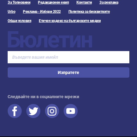
За Топновини
Редакционен екип
Контакти
За реклама
Urbo
Реклама - Избори 2022
Политика за бисквитките
Общи условия
Етичен кодекс на българските медии
Бюлетин
Изпратете
Следвайте ни в социалните мрежи