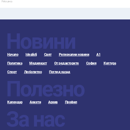
Реклама
Новини
Начало
Idealisti
Свят
Регионални новини
А1
Политика
Медиякаст
От редакторите
София
Култура
Спорт
Любопитно
Поглед назад
Полезно
Календар
Анкети
Архив
Профил
За нас