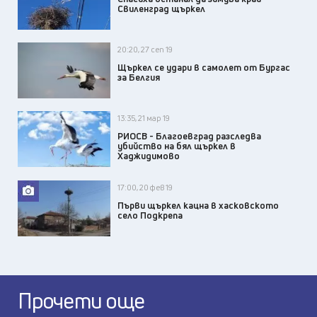
Свиленград щъркел
20:20, 27 сеп 19
Щъркел се удари в самолет от Бургас
за Белгия
13:35, 21 мар 19
РИОСВ - Благоевград разследва
убийство на бял щъркел в
Хаджидимово
17:00, 20 фев 19
Първи щъркел кацна в хасковското
село Подкрепа
Прочети още