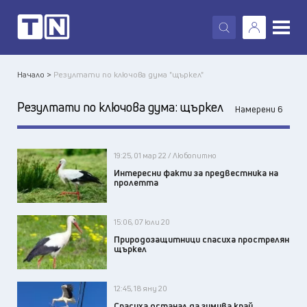
X
Начало >
Резултати по ключова дума "щъркел"
Резултати по ключова дума:
щъркел
Намерени 6
19:25, 01 мар 22 / Любопитно
Интересни факти за предвестника на
пролетта
15:06, 07 юли 20
Природозащитници спасиха прострелян
щъркел
12:45, 18 яну 20
Спасиха останал да зимува край