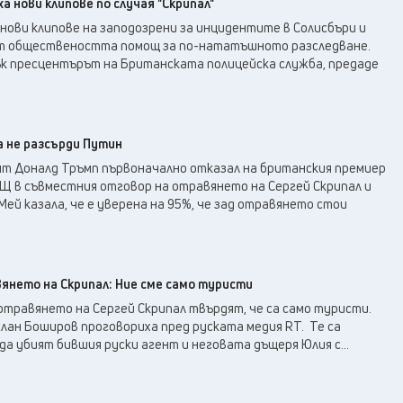
а нови клипове по случая "Скрипал"
нови клипове на заподозрени за инцидентите в Солисбъри и
от обществеността помощ за по-нататъшното разследване.
к пресцентърът на Британската полицейска служба, предаде
а не разсърди Путин
т Доналд Тръмп първоначално отказал на британския премиер
Щ в съвместния отговор на отравянето на Сергей Скрипал и
Мей казала, че е уверена на 95%, че зад отравянето стои
янето на Скрипал: Ние сме само туристи
травянето на Сергей Скрипал твърдят, че са само туристи.
лан Боширов проговориха пред руската медия RT. Те са
да убият бившия руски агент и неговата дъщеря Юлия с...