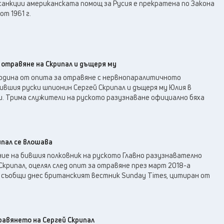
31
°C
санкции американската помощ за Русия е прекратена по Закона
Перник
,
т 1961 г.
33
°C
Плевен
,
34
°C
Пловдив
,
32
°C
Разград
,
35
°C
Русе
,
 отравяне на Скрипал и дъщеря му
34
°C
Силистра
,
година от опита за отравяне с нервнопаралитичното
32
°C
ившия руски шпионин Сергей Скрипал и дъщеря му Юлия в
Сливен
,
и. Трима служители на руското разузнаване официално бяха
27
°C
Смолян
,
32
°C
София
,
32
°C
Стара Загора
,
33
°C
ипал се влошава
Търговище
,
ие на бившия полковник на руското Главно разузнавателно
34
°C
Хасково
,
Скрипал, оцелял след опит за отравяне през март 2018-а
33
°C
Шумен
,
а съобщи днес британският вестник Sunday Times, цитиран от
34
°C
Ямбол
,
равянето на Сергей Скрипал