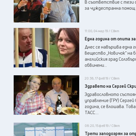
В съответствие с тези 
за чуждестранна помощ о
11:00, 04 мар 19 / Свят
Една година от опита за
Днес се навършва една 
вещество „Новичок“ на б
английския град Солзбър
обвинени...
20:38, 17 фев 19 / Свят
Здравето на Сергей Скр
Здравословното състоян
управление (ГРУ) Сергей 
година, се влошава. Тов
ТАСС....
08:20, 15 фев 19 / Свят
Трети заподозрян за от