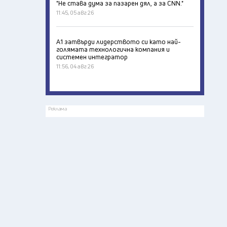
"Не става дума за пазарен дял, а за CNN."
11:45, 05 авг 26
А1 затвърди лидерството си като най-
голямата технологична компания и
системен интегратор
11:56, 04 авг 26
Реклама