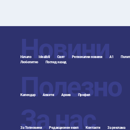
Новини
Начало
Idealisti
Свят
Регионални новини
А1
Полит
Любопитно
Поглед назад
Полезно
Календар
Анкети
Архив
Профил
За нас
За Топновини
Редакционен екип
Контакти
За реклама