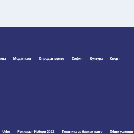
ика
Медиякаст
От редакторите
София
Култура
Спорт
Urbo
Реклама - Избори 2022
Политика за бисквитките
Общи условия