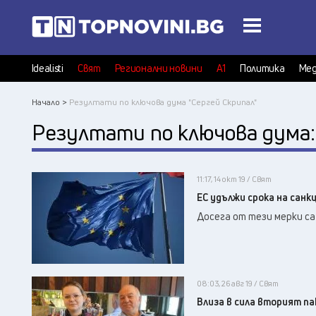
Idealisti
Свят
Регионални новини
А1
Политика
Мед
Начало >
Резултати по ключова дума "Сергей Скрипал"
Резултати по ключова дума
11:17, 14 окт 19 / Свят
ЕС удължи срока на санк
Досега от тези мерки с
08:03, 26 авг 19 / Свят
Влиза в сила вторият па