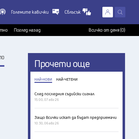
Големите кавички
Сблъсък
X
т
тно
Поглед назад
Всичко от деня (0)
10
Прочети още
НАЙ-НОВИ
НАЙ-ЧЕТЕНИ
След последния съдийски сигнал
15:00, 07 авг 26
Защо всички искат да бъдат предприемачи
10:30, 06 авг 26