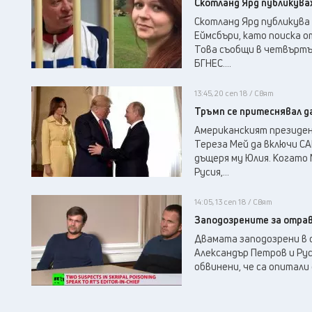
Скотланд Ярд публикувах
Скотланд Ярд публикува 
Еймсбъри, като поиска 
Това съобщи в четвъртъ
БГНЕС....
13:45, 20 сеп 18 / Свят
Тръмп се притеснявал д
Американският президен
Тереза Мей да включи СА
дъщеря му Юлия. Когато 
Русия,...
14:05, 13 сеп 18 / Свят
Заподозрените за отрав
Двамата заподозрени в о
Александър Петров и Рус
обвинени, че са опитали 