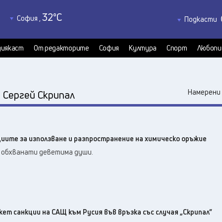
32
°C
София
,
Подкасти
33
°C
Благоевград
,
Политкаст
32
°C
КултурКас
Бургас
,
иякаст
От редакторите
София
Култура
Спорт
Любопи
34
°C
Медиякаст
Варна
,
Велико Търново
,
33
°C
:
Намерени 
Сергей Скрипал
36
°C
Видин
,
32
°C
Враца
,
32
°C
Габрово
,
циите за използване и разпространение на химическо оръжие
34
°C
Добрич
,
а обхванати деветима души.
33
°C
Кърджали
,
32
°C
Кюстендил
,
32
°C
Ловеч
,
34
°C
Монтана
,
34
°C
кет санкции на САЩ към Русия във връзка със случая „Скрипал”
Пазарджик
,