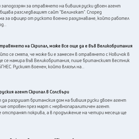
заподозрян за отравянето на бившия руски двоен агент
общава разследващият сайт "Белингкат". Според
а за офицер от руското военно разузнаване, който работел
...
отравянето на Скрипал, може все още да е във Великобритания
ойто се смята, че може би е замесен в отравянето с Новичок в
ще се намира във Великобритания, пише британският вестник
ГНЕС. Руският военен, който влязъл на...
уския агент Скрипал в Солсбъри
 да разрушат британския дом на бившия руски двоен агент
беше отровен през март с нервнопаралитичен агент.
 отстранят покрива, а в продължение на четири месеца ще