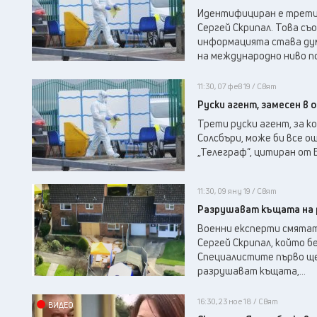
Идентифициран е трети 
Сергей Скрипал. Това съ
информацията става дум
на международно ниво под
11:30, 07 фев 19 / Свят
Руски агент, замесен в 
Трети руски агент, за к
Солсбъри, може би все о
„Телеграф“, цитиран от Б
11:30, 09 яну 19 / Свят
Разрушават къщата на р
Военни експерти смятат
Сергей Скрипал, който 
Специалистите първо ще
разрушават къщата,...
16:30, 23 ное 18 / Свят
ВИДЕО