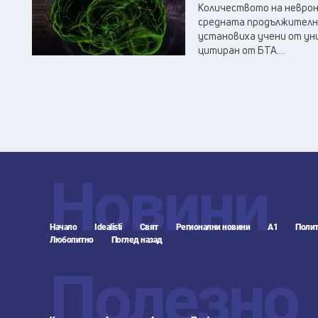
Количеството на неврон
средната продължително
установиха учени от ун
цитиран от БТА....
Новини
Начало
Idealisti
Свят
Регионални новини
А1
Полит
Любопитно
Поглед назад
Полезно