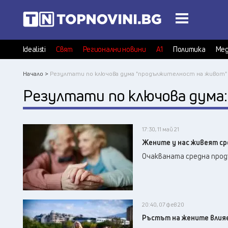
Idealisti
Свят
Регионални новини
А1
Политика
Мед
Начало >
Резултати по ключова дума "продължителност на живот"
Резултати по ключова дума
17:30, 11 май 21
Жените у нас живеят сре
Очакваната средна продъ
20:40, 07 фев 20
Ръстът на жените влия