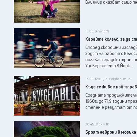
Влияние оказват също т
15:00, 07 апр 19
Карайте колело, за да с
Според скорошни изслед
ходят на работа с велос
ползват градски транспо
Университета в Йорк...
13:00, 12 яну 19 / Любопитно
Къде се живее най-здра
Средната продължително
1960г. до 71,9 години п
степен е резултат от по
20:45, 31 окт 18
Броят неврони в мозък