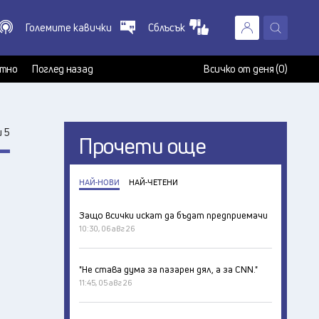
Големите кавички
Сблъсък
X
т
тно
Поглед назад
Всичко от деня (0)
 5
Прочети още
НАЙ-НОВИ
НАЙ-ЧЕТЕНИ
Защо всички искат да бъдат предприемачи
10:30, 06 авг 26
"Не става дума за пазарен дял, а за CNN."
11:45, 05 авг 26