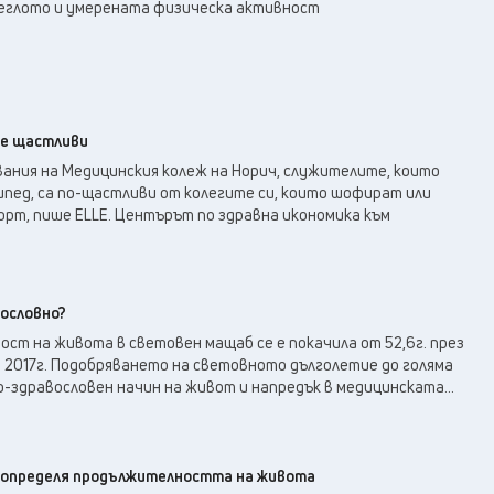
31
°C
еглото и умерената физическа активност
Перник
,
35
°C
Плевен
,
33
°C
Пловдив
,
32
°C
Разград
,
34
°C
Русе
,
те щастливи
34
°C
Силистра
,
вания на Медицинския колеж на Норич, служителите, които
32
°C
ипед, са по-щастливи от колегите си, които шофират или
Сливен
,
рт, пише ELLE. Центърът по здравна икономика към
24
°C
Смолян
,
27
°C
София
,
33
°C
Стара Загора
,
33
°C
вословно?
Търговище
,
ст на живота в световен мащаб се е покачила от 52,6г. през
36
°C
Хасково
,
рез 2017г. Подобряването на световното дълголетие до голяма
33
°C
Шумен
,
-здравословен начин на живот и напредък в медицинската...
33
°C
Ямбол
,
а определя продължителността на живота