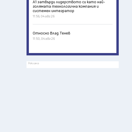
А1 затвърди лидерството си като най-
голямата технологична компания и
системен интегратор
11:56, 04 авг 26
Относно Влад Тенев
11:50, 04 авг 26
Реклама