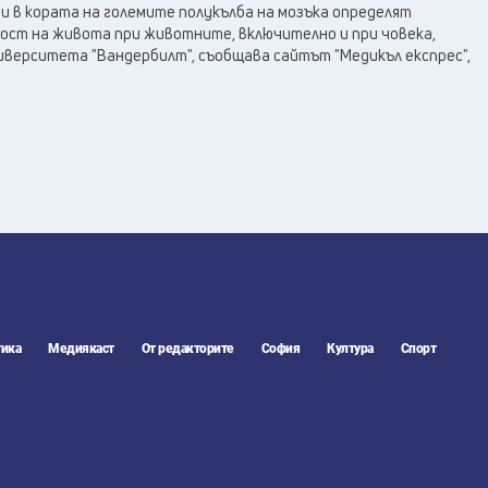
и в кората на големите полукълба на мозъка определят
ст на живота при животните, включително и при човека,
иверситета "Вандербилт", съобщава сайтът "Медикъл експрес",
ика
Медиякаст
От редакторите
София
Култура
Спорт