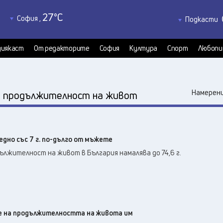
27
°C
София
,
Подкасти
31
°C
Благоевград
,
Политкаст
33
°C
КултурКас
Бургас
,
иякаст
От редакторите
София
Култура
Спорт
Любопи
32
°C
Медиякаст
Варна
,
Велико Търново
,
33
°C
:
Намерени
продължителност на живот
37
°C
Видин
,
36
°C
Враца
,
32
°C
Габрово
,
дно със 7 г. по-дълго от мъжете
32
°C
Добрич
,
лжителност на живот в България намалява до 74,6 г.
32
°C
Кърджали
,
32
°C
Кюстендил
,
35
°C
Ловеч
,
37
°C
Монтана
,
33
°C
е на продължителността на живота им
Пазарджик
,