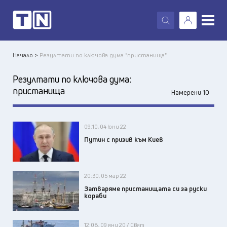
X
Начало >
Резултати по ключова дума "пристанища"
Резултати по ключова дума:
пристанища
Намерени 10
09:10, 04 юни 22
Путин с призив към Киев
20:30, 05 мар 22
Затваряме пристанищата си за руски
кораби
12:08, 09 яну 20 / Свят