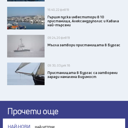
16:40, 22 фев 19
Гърция пуска инвеститори в 10
пристанища, Александруполис и Кавала
най-търсени
09:24, 20 фев 19
Мъгла затвори пристанищата в Бургас
09:30, 03 дек 18
Пристанищата в Бургас са затворени
заради намалена видимост
Прочети още
НАЙ-НОВИ
НАЙ-ЧЕТЕНИ