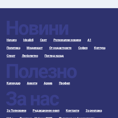
Новини
Начало
Idealisti
Свят
Регионални новини
А1
Политика
Медиякаст
От редакторите
София
Култура
Спорт
Любопитно
Поглед назад
Полезно
Календар
Анкети
Архив
Профил
За нас
За Топновини
Редакционен екип
Контакти
За реклама