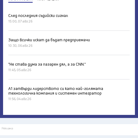
След последния съдийски сигнал
15:00, 07 авг 26
Защо всички искат да бъдат предприемачи
10:30, 06 авг 26
"Не става дума за пазарен дял, а за CNN."
11:45, 05 авг 26
А1 затвърди лидерството си като най-голямата
технологична компания и системен интегратор
11:56, 04 авг 26
Реклама