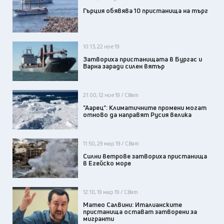
Гърция обявява 10 пристанища на търг
10:13, 22 ное 19
Затвориха пристанищата в Бургас и
Варна заради силен вятър
21:00, 12 ное 19 / Свят
"Аарец": Климатичните промени могат
отново да направят Русия велика
11:50, 29 мар 19 / Свят
Силни ветрове затвориха пристанища
в Егейско море
12:10, 19 мар 19 / Свят
Матео Салвини: Италианските
пристанища остават затворени за
мигранти