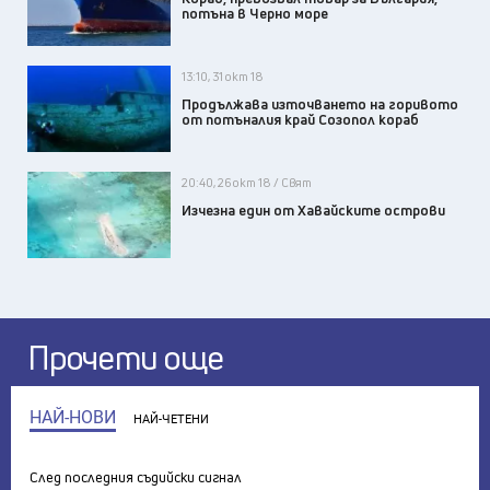
потъна в Черно море
13:10, 31 окт 18
Продължава източването на горивото
от потъналия край Созопол кораб
20:40, 26 окт 18 / Свят
Изчезна един от Хавайските острови
Прочети още
НАЙ-НОВИ
НАЙ-ЧЕТЕНИ
След последния съдийски сигнал