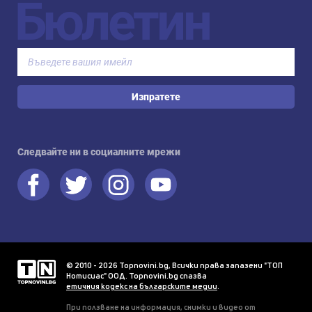
Бюлетин
Изпратете
Следвайте ни в социалните мрежи
© 2010 - 2026 Topnovini.bg, Всички права запазени "ТОП
Нотисиас" ООД. Topnovini.bg спазва
етичния кодекс на българските медии
.
При ползване на информация, снимки и видео от