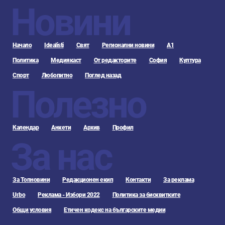
Новини
Начало
Idealisti
Свят
Регионални новини
А1
Политика
Медиякаст
От редакторите
София
Култура
Спорт
Любопитно
Поглед назад
Полезно
Календар
Анкети
Архив
Профил
За нас
За Топновини
Редакционен екип
Контакти
За реклама
Urbo
Реклама - Избори 2022
Политика за бисквитките
Общи условия
Етичен кодекс на българските медии