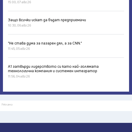
15:00, 07 авг 26
Защо всички искат да бъдат предприемачи
10:30, 06 авг 26
"Не става дума за пазарен дял, а за CNN."
11:45, 05 авг 26
А1 затвърди лидерството си като най-голямата
технологична компания и системен интегратор
11:56, 04 авг 26
Реклама