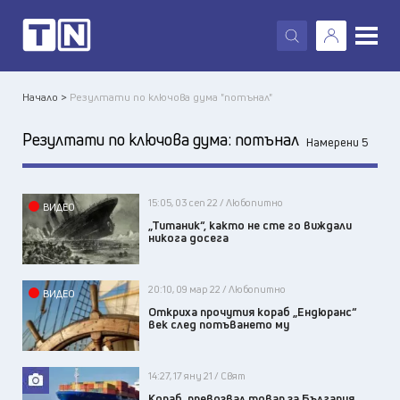
X
Начало >
Резултати по ключова дума "потънал"
Резултати по ключова дума:
потънал
Намерени 5
15:05, 03 сеп 22 / Любопитно
ВИДЕО
„Титаник“, както не сте го виждали
никога досега
20:10, 09 мар 22 / Любопитно
ВИДЕО
Откриха прочутия кораб „Ендюранс“
век след потъването му
14:27, 17 яну 21 / Свят
Кораб, превозвал товар за България,