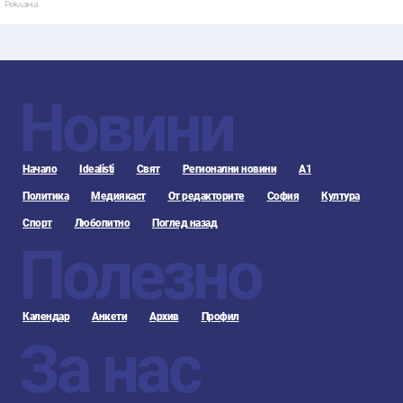
Реклама
Новини
Начало
Idealisti
Свят
Регионални новини
А1
Политика
Медиякаст
От редакторите
София
Култура
Спорт
Любопитно
Поглед назад
Полезно
Календар
Анкети
Архив
Профил
За нас