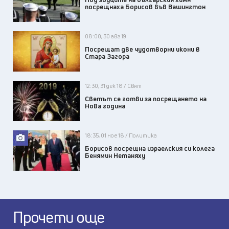
посрещнаха Борисов във Вашингтон
08:00, 30 авг 19
Посрещат две чудотворни икони в
Стара Загора
12:30, 31 дек 18 / Свят
Светът се готви за посрещането на
Нова година
18:35, 01 ное 18 / Политика
Борисов посрещна израелския си колега
Бенямин Нетаняху
Прочети още