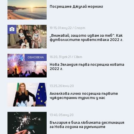
Посрещаме Джулай морнинг
19:15, 01 яну 22 / Спорт
„Внимавай, защото идвам за теб“: Как
футболистите приветстваха 2022 г.
16:20, 31 дек 21 / Свят
ОБНОВЕНА
Нова Зеландия първа посрещна новата
2022 г.
13:25, 26 юни 20
Ангелкова лично посрещна първите
чуждестранни туристи у нас
13:40, 05 яну 20
България е била любимата дестинация
за Нова година на румънците