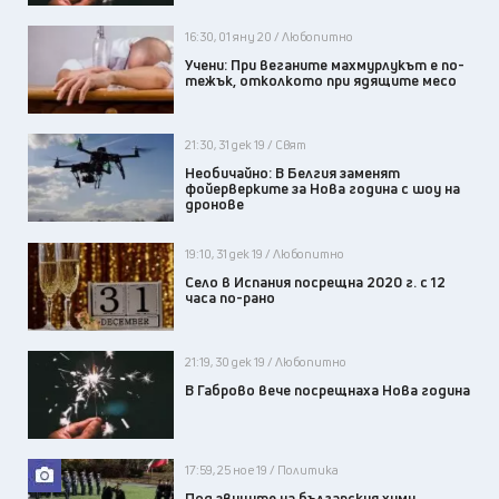
16:30, 01 яну 20 / Любопитно
Учени: При веганите махмурлукът е по-
тежък, отколкото при ядящите месо
21:30, 31 дек 19 / Свят
Необичайно: В Белгия заменят
фойерверките за Нова година с шоу на
дронове
19:10, 31 дек 19 / Любопитно
Село в Испания посрещна 2020 г. с 12
часа по-рано
21:19, 30 дек 19 / Любопитно
В Габрово вече посрещнаха Нова година
17:59, 25 ное 19 / Политика
Под звуците на българския химн