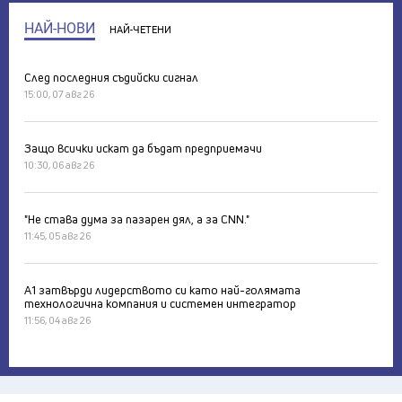
НАЙ-НОВИ
НАЙ-ЧЕТЕНИ
След последния съдийски сигнал
15:00, 07 авг 26
Защо всички искат да бъдат предприемачи
10:30, 06 авг 26
"Не става дума за пазарен дял, а за CNN."
11:45, 05 авг 26
А1 затвърди лидерството си като най-голямата
технологична компания и системен интегратор
11:56, 04 авг 26