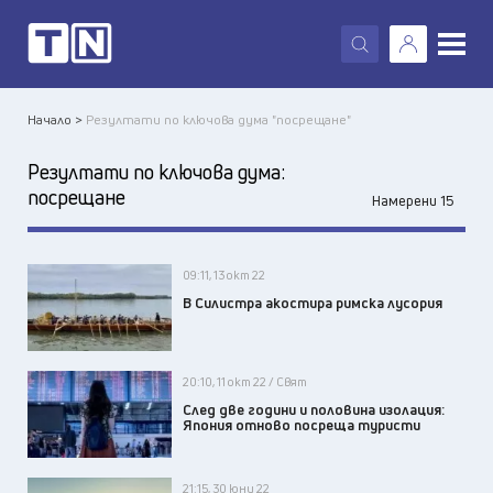
X
Начало >
Резултати по ключова дума "посрещане"
Резултати по ключова дума:
посрещане
Намерени 15
09:11, 13 окт 22
В Силистра акостира римска лусория
20:10, 11 окт 22 / Свят
След две години и половина изолация:
Япония отново посреща туристи
21:15, 30 юни 22