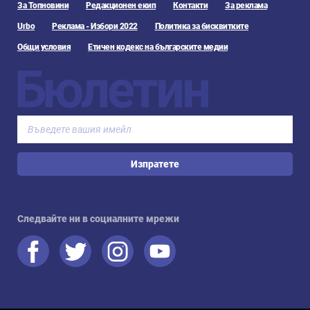
За Топновини
Редакционен екип
Контакти
За реклама
Urbo
Реклама - Избори 2022
Политика за бисквитките
Общи условия
Етичен кодекс на българските медии
Бюлетин
Изпратете
Следвайте ни в социалните мрежи