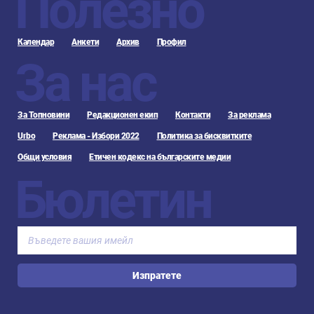
Полезно
Календар
Анкети
Архив
Профил
За нас
За Топновини
Редакционен екип
Контакти
За реклама
Urbo
Реклама - Избори 2022
Политика за бисквитките
Общи условия
Етичен кодекс на българските медии
Бюлетин
Изпратете