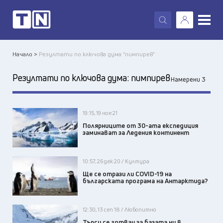
X
Начало >
Резултати по ключова дума "пимпирев"
Резултати по ключова дума:
пимпирев
Намерени 3
19:15, 19 ное 21
Полярниците от 30-ата експедиция
заминават за Ледения континент
10:57, 26 дек 20 / Култура
Ще се отрази ли COVID-19 на
българската програма на Антарктида?
12:30, 13 сеп 18 / Любопитно
Търси се готвач за базата ни в