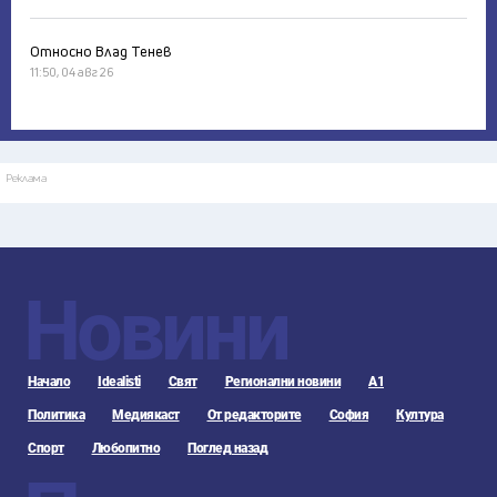
Относно Влад Тенев
11:50, 04 авг 26
Реклама
Новини
Начало
Idealisti
Свят
Регионални новини
А1
Политика
Медиякаст
От редакторите
София
Култура
Спорт
Любопитно
Поглед назад