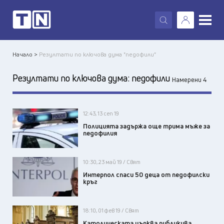
X
Начало >
Резултати по ключова дума "педофили"
Резултати по ключова дума:
педофили
Намерени 4
12:43, 13 сеп 19
Полицията задържа още трима мъже за
педофилия
10:30, 23 май 19 / Свят
Интерпол спаси 50 деца от педофилски
кръг
18:10, 01 фев 19 / Свят
Католическата църква публикува