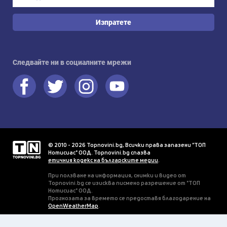
Изпратете
Следвайте ни в социалните мрежи
© 2010 - 2026 Topnovini.bg, Всички права запазени "ТОП
Нотисиас" ООД. Topnovini.bg спазва
етичния кодекс на българските медии
.
При ползване на информация, снимки и видео от
Topnovini.bg се изисква писмено разрешение от "ТОП
Нотисиас" ООД.
Прогнозата за времето се предоставя благодарение на
OpenWeatherMap
.