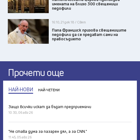
имената на близо 300 свещеници
педофили
16:10, 21 дек 18 / Свят
Папа Франциск призова свещениците
педофили да се предават сами на
правосъдието
Прочети още
НАЙ-НОВИ
НАЙ-ЧЕТЕНИ
Защо всички искат да бъдат предприемачи
10:30, 06 авг 26
"Не става дума за пазарен дял, а за CNN."
11:45, 05 авг 26