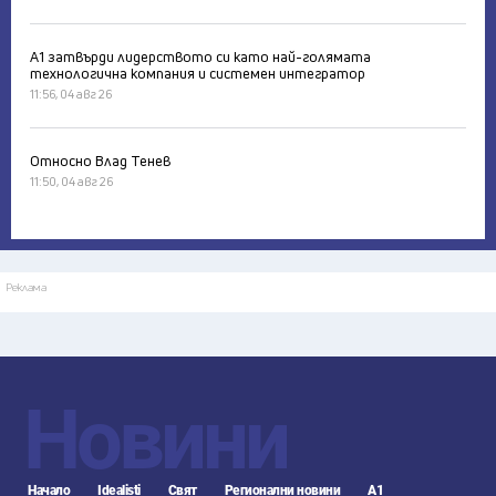
А1 затвърди лидерството си като най-голямата
технологична компания и системен интегратор
11:56, 04 авг 26
Относно Влад Тенев
11:50, 04 авг 26
Реклама
Новини
Начало
Idealisti
Свят
Регионални новини
А1