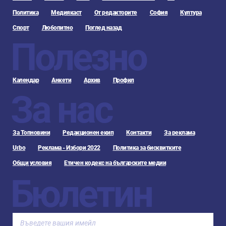
Политика
Медиякаст
От редакторите
София
Култура
Спорт
Любопитно
Поглед назад
Полезно
Календар
Анкети
Архив
Профил
За нас
За Топновини
Редакционен екип
Контакти
За реклама
Urbo
Реклама - Избори 2022
Политика за бисквитките
Общи условия
Етичен кодекс на българските медии
Бюлетин