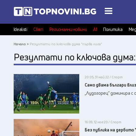
Idealisti
Свят
Регионални новини
А1
Политика
Мед
Начало >
Резултати по ключова дума "първа лига"
Резултати по ключова дума
20:05, 31 май 22 / Спорт
Само двама българи влиз
„Лудогорец“ доминира с 
16:09, 12 ное 20 / Спорт
Без публика на дербито 