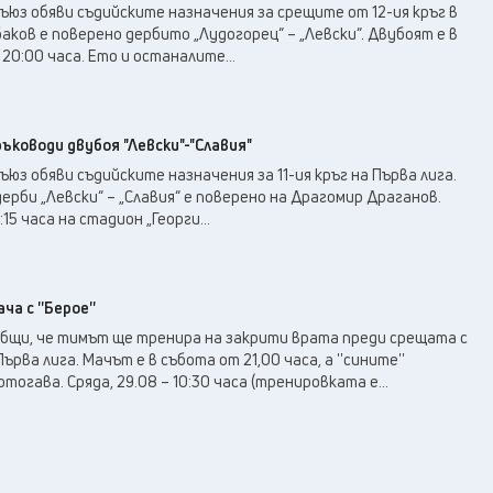
юз обяви съдийските назначения за срещите от 12-ия кръг в
баков е поверено дербито „Лудогорец“ – „Левски“. Двубоят е в
20:00 часа. Ето и останалите...
ъководи двубоя "Левски"-"Славия"
юз обяви съдийските назначения за 11-ия кръг на Първа лига.
рби „Левски“ – „Славия“ е поверено на Драгомир Драганов.
15 часа на стадион „Георги...
ча с ''Берое''
ъобщи, че тимът ще тренира на закрити врата преди срещата с
 Първа лига. Мачът е в събота от 21,00 часа, а ''сините''
огава. Сряда, 29.08 – 10:30 часа (тренировката е...