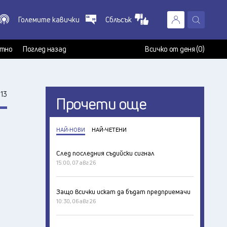
Големите кавички
Сблъсък
X
т
тно
Поглед назад
Всичко от деня (0)
13
Прочети още
НАЙ-НОВИ
НАЙ-ЧЕТЕНИ
След последния съдийски сигнал
15:00, 07 авг 26
Защо всички искат да бъдат предприемачи
10:30, 06 авг 26