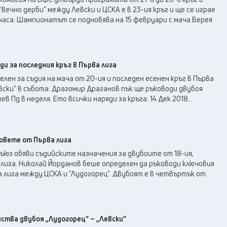
вечно дерби" между Левски и ЦСКА е в 23-ия кръг и ще се играе
 часа. Шампионатът се подновява на 15 февруари с мача Верея
ди за последния кръг в Първа лига
лен за съдия на мача от 20-ия и последен есенен кръг в Първа
евски" в събота. Драгомир Драганов пък ще ръководи двубоя
 Пд в неделя. Ето всички наряди за кръга: 14 Дек 2018...
овете от Първа лига
юз обяви съдийските назначения за двубоите от 18-ия,
 лига. Николай Йорданов беше определен да ръководи ключовия
ва лига между ЦСКА и "Лудогорец". Двубоят е в четвъртък от
ства двубоя „Лудогорец“ – „Левски“