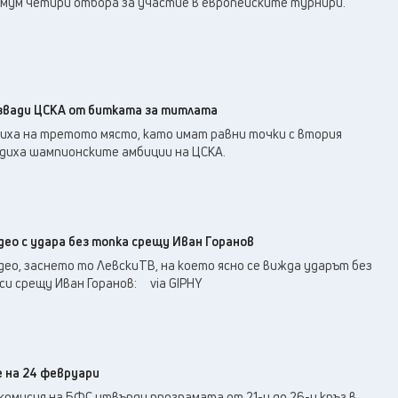
мум четири отбора за участие в европейските турнири.
извади ЦСКА от битката за титлата
иха на третото място, като имат равни точки с втория
хладиха шампионските амбиции на ЦСКА.
ео с удара без топка срещу Иван Горанов
ео, заснето то ЛевскиТВ, на което ясно се вижда ударът без
си срещу Иван Горанов: via GIPHY
е на 24 февруари
омисия на БФС утвърди програмата от 21-и до 26-и кръг в