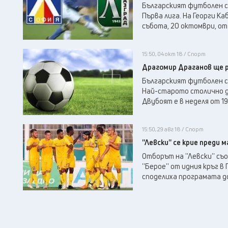
Българският футболен съ
Първа лига. На Георги Ка
събота, 20 октомври, от 
15:50, 04 окт 18 / Спорт
Драгомир Драганов ще р
Българският футболен съ
Най-старото столично де
Двубоят е в неделя от 19:
15:50, 29 авг 18 / Спорт
''Левски'' се крие преди ма
Отборът на ''Левски'' с
''Берое'' от идния кръг в
споделиха програмата дот