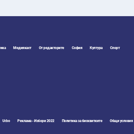
ика
Медиякаст
От редакторите
София
Култура
Спорт
Urbo
Реклама - Избори 2022
Политика за бисквитките
Общи условия