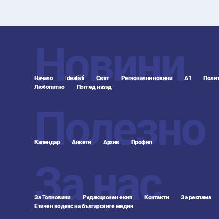
Новини
Начало
Idealisti
Свят
Регионални новини
А1
Полит
Любопитно
Поглед назад
Полезно
Календар
Анкети
Архив
Профил
За нас
За Топновини
Редакционен екип
Контакти
За реклама
Етичен кодекс на българските медии