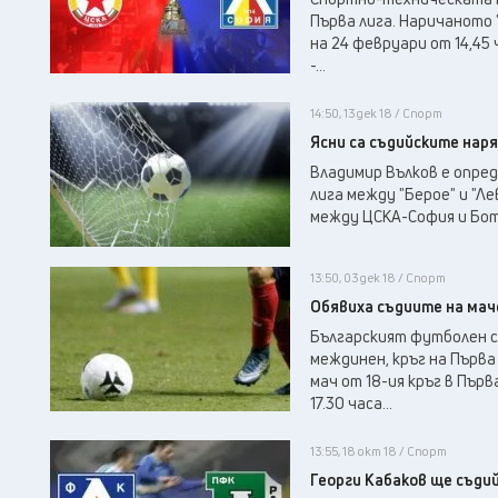
Първа лига. Наричаното "
на 24 февруари от 14,45
-...
14:50, 13 дек 18 / Спорт
Ясни са съдийските наря
Владимир Вълков е опреде
лига между "Берое" и "Л
между ЦСКА-София и Ботев
13:50, 03 дек 18 / Спорт
Обявиха съдиите на мач
Българският футболен съ
междинен, кръг на Първа
мач от 18-ия кръг в Пър
17.30 часа...
13:55, 18 окт 18 / Спорт
Георги Кабаков ще съдий