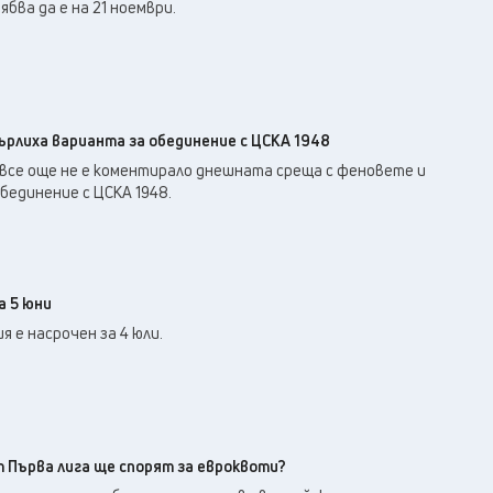
24
°C
бва да е на 21 ноември.
Перник
,
29
°C
Плевен
,
31
°C
Пловдив
,
27
°C
Разград
,
28
°C
Русе
,
рлиха варианта за обединение с ЦСКА 1948
27
°C
Силистра
,
все още не е коментирало днешната среща с феновете и
28
°C
бединение с ЦСКА 1948.
Сливен
,
22
°C
Смолян
,
25
°C
София
,
27
°C
Стара Загора
,
а 5 юни
27
°C
Търговище
,
 е насрочен за 4 юли.
31
°C
Хасково
,
27
°C
Шумен
,
27
°C
Ямбол
,
т Първа лига ще спорят за евроквоти?