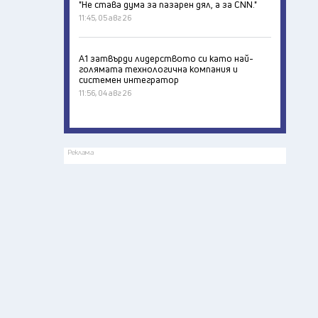
"Не става дума за пазарен дял, а за CNN."
11:45, 05 авг 26
А1 затвърди лидерството си като най-
голямата технологична компания и
системен интегратор
11:56, 04 авг 26
Реклама