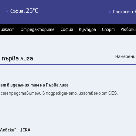
25
°C
София
,
Подкасти
28
°C
Благоевград
,
Политкаст
27
°C
КултурКас
Бургас
,
иякаст
От редакторите
София
Култура
Спорт
Любопи
28
°C
Медиякаст
Варна
,
Велико Търново
,
29
°C
:
Намерени 
първа лига
30
°C
Видин
,
27
°C
Враца
,
26
°C
Габрово
,
ат в идеалния тим на Първа лига
27
°C
Добрич
,
осем представители в подреждането, изготвено от CIES.
28
°C
Кърджали
,
27
°C
Кюстендил
,
26
°C
Ловеч
,
30
°C
Монтана
,
28
°C
"Левски" - ЦСКА
Пазарджик
,