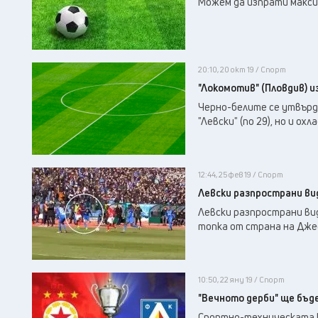
Можем да изпрати макси
20:10, 20 окт 19 / Спорт
"Локомотив" (Пловдив) 
Черно-белите се утвърд
"Левски" (по 29), но и о
12:44, 25 фев 19 / Спорт
Левски разпространи вид
Левски разпространи вид
топка от страна на Дже
10:50, 22 яну 19 / Спорт
"Вечното дерби" ще бъд
Спортно-техническата к