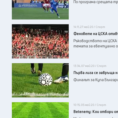
По програма срещата тря
14:11, 27 май 20 / Спорт
Феновете на ЦСКА отхвъ
Ръководството на ЦСКА 
темата за евентуално о
13:34, 07 май 20 / Спорт
Първа лига се завръща н
Финалът за Купа България
10:15, 05 май 20 / Спорт
Betenemy: Кои отбори о