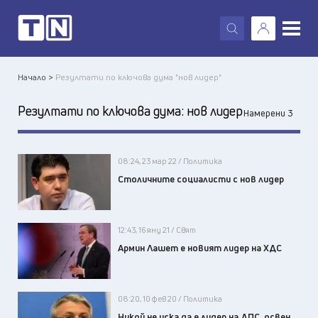
X
Начало >
Резултати по ключова дума "нов лидер"
Резултати по ключова дума:
нов лидер
Намерени 3
08:24, 23 мар 22 / Политика
Столичните социалисти с нов лидер
12:43, 16 яну 21 / Свят
Армин Лашет е новият лидер на ХДС
08:20, 10 фев 20 / Политика
Никой не иска да е лидер на ДПС, освен