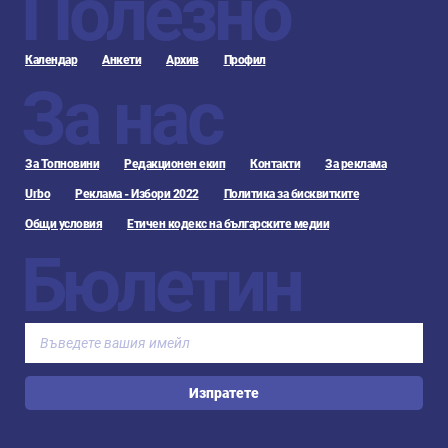
Полезно
Календар
Анкети
Архив
Профил
За нас
За Топновини
Редакционен екип
Контакти
За реклама
Urbo
Реклама - Избори 2022
Политика за бисквитките
Общи условия
Етичен кодекс на българските медии
Бюлетин
Изпратете