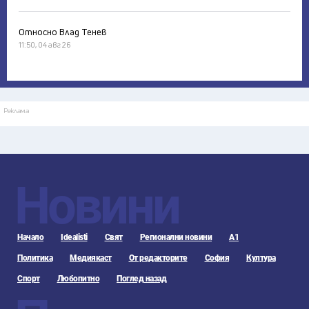
Относно Влад Тенев
11:50, 04 авг 26
Реклама
Новини
Начало
Idealisti
Свят
Регионални новини
А1
Политика
Медиякаст
От редакторите
София
Култура
Спорт
Любопитно
Поглед назад