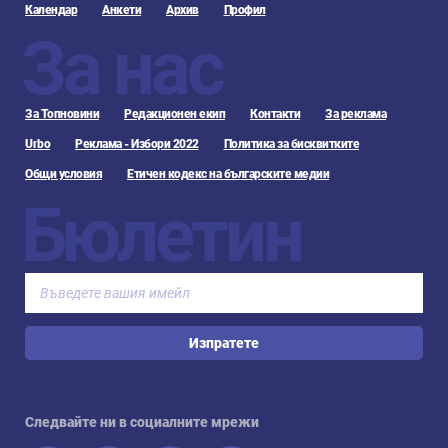
Календар
Анкети
Архив
Профил
За нас
За Топновини
Редакционен екип
Контакти
За реклама
Urbo
Реклама - Избори 2022
Политика за бисквитките
Общи условия
Етичен кодекс на българските медии
Бюлетин
Изпратете
Следвайте ни в социалните мрежи