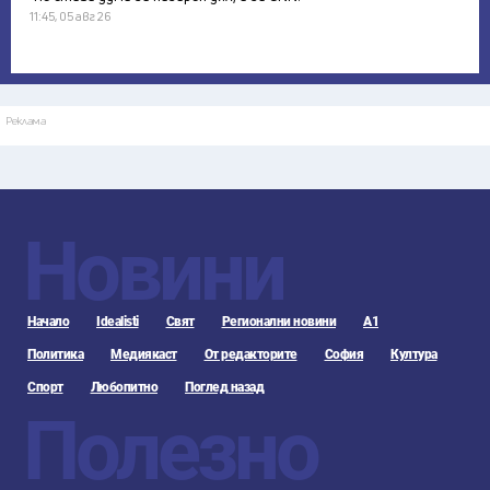
11:45, 05 авг 26
Реклама
Новини
Начало
Idealisti
Свят
Регионални новини
А1
Политика
Медиякаст
От редакторите
София
Култура
Спорт
Любопитно
Поглед назад
Полезно