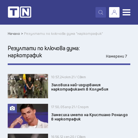
X
Начало >
Резултати по ключова дума "наркотрафик"
Резултати по ключова дума:
наркотрафик
Намерени 7
10:57, 24 окт 21 / Свят
Заловиха най-издирвания
наркотрафикант в Колумбия
17:50, 05 апр 21 / Спорт
Замесиха името на Кристиано Роналдо
в наркотрафик
16:56, 12 сеп 20 / Свят