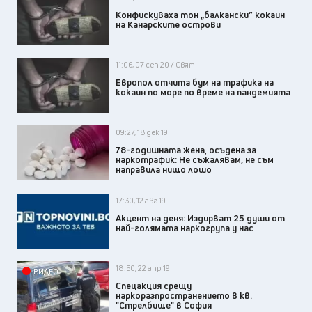
Конфискуваха тон „балкански” кокаин
на Канарските острови
11:06, 07 сеп 20 / Свят
Европол отчита бум на трафика на
кокаин по море по време на пандемията
09:27, 18 дек 19
78-годишната жена, осъдена за
наркотрафик: Не съжалявам, не съм
направила нищо лошо
17:30, 12 авг 19
Акцент на деня: Издирват 25 души от
най-голямата наркогрупа у нас
18:50, 22 апр 19
ВИДЕО
Спецакция срещу
наркоразпространението в кв.
"Стрелбище" в София