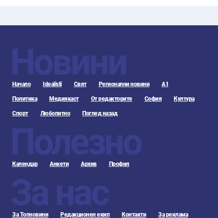
Новини
Начало
Idealisti
Свят
Регионални новини
А1
Политика
Медиякаст
От редакторите
София
Култура
Спорт
Любопитно
Поглед назад
Полезно
Календар
Анкети
Архив
Профил
За нас
За Топновини
Редакционен екип
Контакти
За реклама