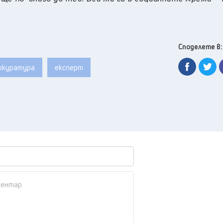
Споделете в:
окуратура
експерт