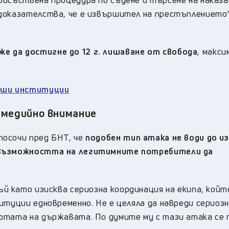
доказателства, че е извършител на престъплението“
е да достигне до 12 г. лишаване от свобода
, макс
наши институции
 медийно внимание
посочи пред БНТ, че
подобен тип атака не води до и
и възможността на легитимните потребители да
ъй като изисква сериозна координация на екипа, кой
итуции едновременно. Не е целяла да навреди сериозн
ботата на държавата. По думите му с тази атака се