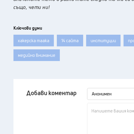
също, чети ни!
Ключови думи
хакерска таака
14 сайта
институции
пр
медийно внимание
Добави коментар