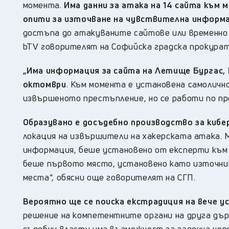
момента.
Има данни за атака на 14 сайта към 
опити за източване на чувствителна информ
достъпа до атакуваните сайтове или временно 
bTV говорителят на Софийска градска прокура
„Има информация за сайта на Летище Бургас, 
октомври
. Към момента е установена самолично
извършеното престъпление, но се работи по про
Образувано е досъдебно производство за киб
локация на извършители на хакерската атака. 
информация, беше установено от експерти към 
беше първото място, установено като източник
места“, обясни още говорителят на СГП.
Вероятно ще се поиска екстрадиция на вече 
решение на компетентните органи на друга дър
съдебни власти има възможност за задочна неп