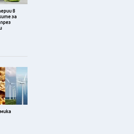
терии в
ките за
 през
и
омика