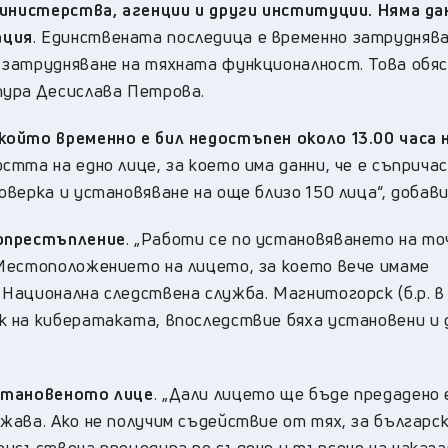
министерства, агенции и други институции. Няма да
ация
. Единствената последица е временно затруднява
затрудняване на тяхната функционалност. Това обяс
тура Десислава Петрова.
който временно е бил недостъпен около 13
.00 часа 
стта на едно лице, за което има данни, че е съприча
верка и установяване на още близо 150 лица“, добави
ерпрестъпление
. „Работи се по установяването на т
Mестоположението на лицето, за което вече имаме
Национална следствена служба. Магнитогорск (б.р. в
 на кибератаката, впоследствие бяха установени и 
установеното лице
. „Дали лицето ще бъде предадено 
жава. Ако не получим съдействие от тях, за българс
рисъствена процедура по съдене и търсене на наказ