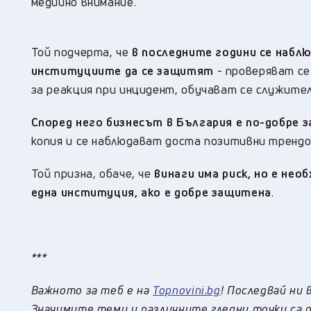
медийно внимание.
Той подчерта, че
в последните години се набл
институциите да се защитят
- проверяват се
за реакция при инцидент, обучават се служите
Според него бизнесът в България е по-добре 
копия и се наблюдават доста позитивни тренд
Той призна, обаче, че
винаги има риск,
но е необ
една институция, ако е добре защитена
.
***
Важното за теб е на
Topnovini.bg
! Последвай ни 
Значимите теми и различните гледни точки са о