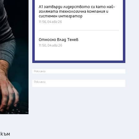
А1 затвърди лидерството си като най-
голямата технологична компания и
системен интегратор
11:56, 04 авг 26
Относно Влад Тенев
11:50, 04 авг 26
Реклама
Реклама
 към