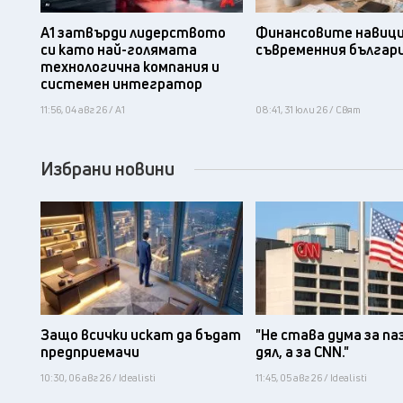
А1 затвърди лидерството
Финансовите навици
си като най-голямата
съвременния българ
технологична компания и
системен интегратор
11:56, 04 авг 26 / А1
08:41, 31 юли 26 / Свят
Избрани новини
Защо всички искат да бъдат
"Не става дума за па
предприемачи
дял, а за CNN."
10:30, 06 авг 26 / Idealisti
11:45, 05 авг 26 / Idealisti