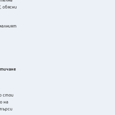
, обясни
ималният
зтичане
то стои
о на
 търси