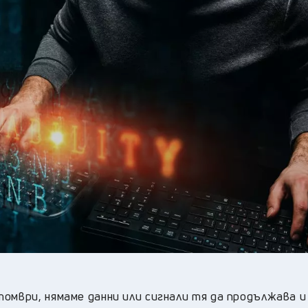
19
°C
Перник
,
24
°C
Плевен
,
22
°C
Пловдив
,
23
°C
Разград
,
23
°C
Русе
,
25
°C
Силистра
,
20
°C
Сливен
,
15
°C
Смолян
,
23
°C
София
,
22
°C
Стара Загора
,
23
°C
Търговище
,
22
°C
Хасково
,
23
°C
Шумен
,
20
°C
Ямбол
,
омври, нямаме данни или сигнали тя да продължава и