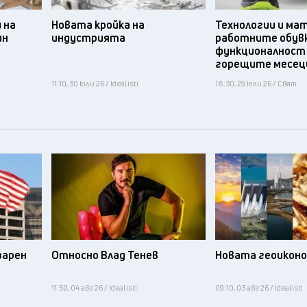
 на
Новата кройка на
Технологии и ма
ин
индустрията
работните обув
функционалност
горещите месец
11:10, 30 юли 26 / Idealisti
18:30, 29 юли 26 / Свят
зарен
Относно Влад Тенев
Новата геоикон
11:50, 04 авг 26 / Idealisti
09:10, 03 авг 26 / Idealisti