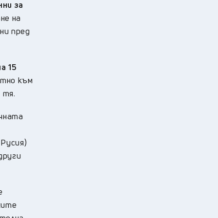
нни за
не на
ни пред
на 15
стно към
 тя.
очната
 Русия)
други
е
ките
ателна