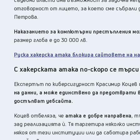
отговорност от лицето, за което сме събрали 
Петрова.
Наказанието за компютърни престъпления мож
размер глоба е до 30 000 лв.
Руска хакерска атака блокира сайтовете на 
С хакерската атака по-скоро се търси
Eкспертът по киберсигурност Красимир Коцев 
на данни, а може единствено да предотврат
достъпват уебсайта.
Коцев отбеляза, че
атака е добре направена
, т
зад реализацията ѝ. Тя таргетира няколко инст
някоя от тези институции или да саботира ра