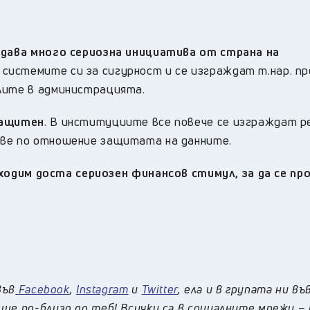
юдава много сериозна инициатива от страна на
 системите си за сигурност и се изграждат т.нар. п
лите в администрацията.
защитен
. В институциите все повече се изграждат р
ове по отношение защитата на данните.
ходим доста сериозен финансов стимул, за да се пр
във
Facebook
,
Instagram
и
Twitter
, ела и в групата ни въ
ще по-близо до теб! Всички са в социалните мрежи –