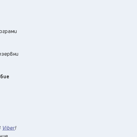
рограми
езервни
обие
в
Viber
!
 ние