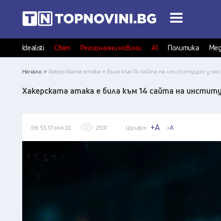
Idealisti
Свят
Регионални новини
А1
Политика
Мед
Начало >
Хакерската атака е била към 14 сайта на институции у нас
Хакерската атака е била към 14 сайта на институ
+A
-A
08:53, 17 окт 22
2531
Шрифт: