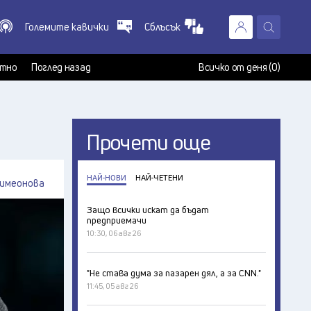
Големите кавички
Сблъсък
X
т
тно
Поглед назад
Всичко от деня (0)
Прочети още
НАЙ-НОВИ
НАЙ-ЧЕТЕНИ
имеонова
Защо всички искат да бъдат
предприемачи
10:30, 06 авг 26
"Не става дума за пазарен дял, а за CNN."
11:45, 05 авг 26