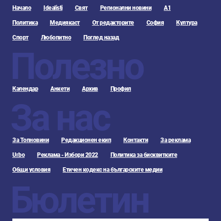
Начало
Idealisti
Свят
Регионални новини
А1
Политика
Медиякаст
От редакторите
София
Култура
Спорт
Любопитно
Поглед назад
Полезно
Календар
Анкети
Архив
Профил
За нас
За Топновини
Редакционен екип
Контакти
За реклама
Urbo
Реклама - Избори 2022
Политика за бисквитките
Общи условия
Етичен кодекс на българските медии
Бюлетин