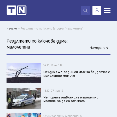
X
Начало >
Резултати по ключова дума "малолетна"
Резултати по ключова дума:
малолетна
Намерени 4
14:10, 14 май 19
Осъдиха 47-годишен мъж за блудство с
малолетно момиче
16:10, 07 мар 19
Четирима отвлякоха малолетно
момиче, за да го омъжат
13:20, 15 фев 19 / Любопитно