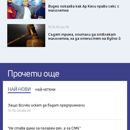
Видео показва как Ар Кели прави секс с
малолетна
16:15, 19 сеп 18
Съдят трима, опитали да отвлекат
малолетна, за да отмъстят на вуйчо й
Прочети още
НАЙ-НОВИ
НАЙ-ЧЕТЕНИ
Защо всички искат да бъдат предприемачи
10:30, 06 авг 26
"Не става дума за пазарен дял, а за CNN."