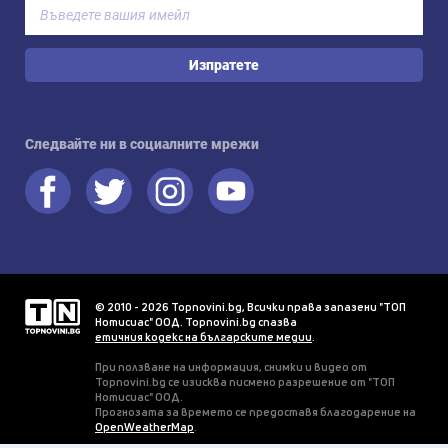
Изпратете
Следвайте ни в социалните мрежи
© 2010 - 2026 Topnovini.bg, Всички права запазени "ТОП
Нотисиас" ООД. Topnovini.bg спазва
етичния кодекс на българските медии
.
При ползване на информация, снимки и видео от
Topnovini.bg се изисква писмено разрешение от "ТОП
Нотисиас" ООД.
Прогнозата за времето се предоставя благодарение на
OpenWeatherMap
.