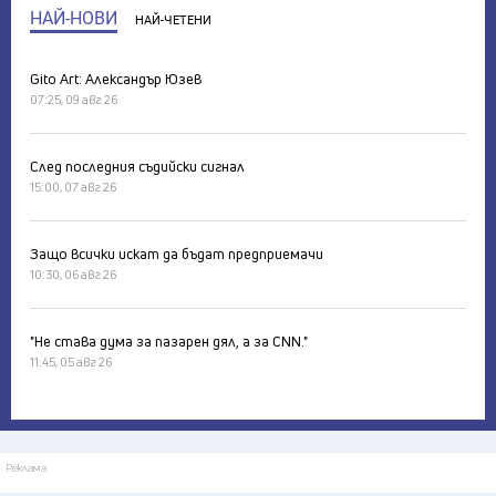
НАЙ-НОВИ
НАЙ-ЧЕТЕНИ
Gito Art: Александър Юзев
07:25, 09 авг 26
След последния съдийски сигнал
15:00, 07 авг 26
Защо всички искат да бъдат предприемачи
10:30, 06 авг 26
"Не става дума за пазарен дял, а за CNN."
11:45, 05 авг 26
Реклама