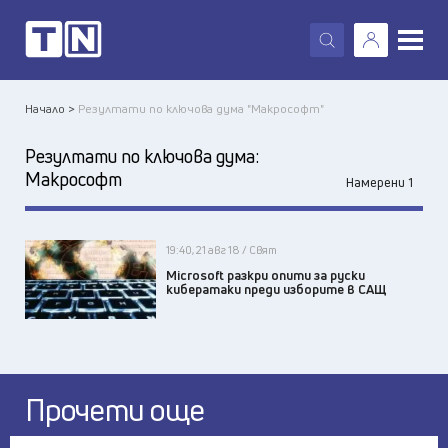
X
Начало >
Резултати по ключова дума "Макрософт"
Резултати по ключова дума:
Макрософт
Намерени 1
19:40, 21 авг 18 / Свят
Microsoft разкри опити за руски
кибератаки преди изборите в САЩ
Прочети още