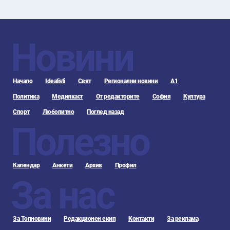
Новини
Начало
Idealisti
Свят
Регионални новини
А1
Политика
Медиякаст
От редакторите
София
Култура
Спорт
Любопитно
Поглед назад
Полезно
Календар
Анкети
Архив
Профил
За нас
За Топновини
Редакционен екип
Контакти
За реклама