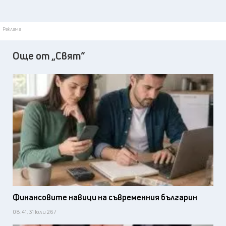
Реклама
Още от „Свят“
Финансовите навици на съвременния българин
08:41, 31 юли 26 /