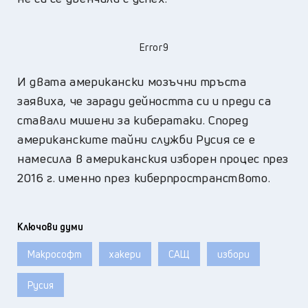
Error9
И двата американски мозъчни тръста
заявиха, че заради дейността си и преди са
ставали мишени за кибератаки. Според
американските тайни служби Русия се е
намесила в американския изборен процес през
2016 г. именно през киберпространството.
Ключови думи
Макрософт
хакери
САЩ
избори
Русия