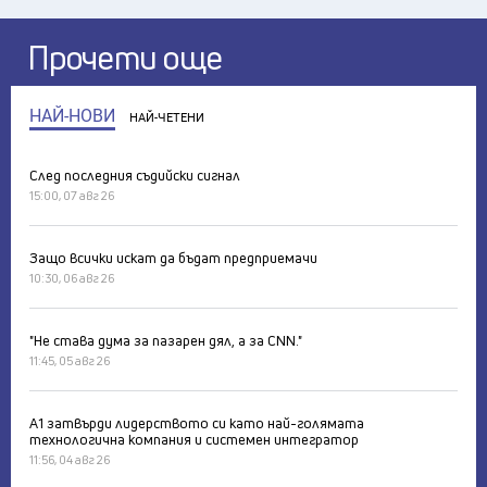
Прочети още
НАЙ-НОВИ
НАЙ-ЧЕТЕНИ
След последния съдийски сигнал
15:00, 07 авг 26
Защо всички искат да бъдат предприемачи
10:30, 06 авг 26
"Не става дума за пазарен дял, а за CNN."
11:45, 05 авг 26
А1 затвърди лидерството си като най-голямата
технологична компания и системен интегратор
11:56, 04 авг 26