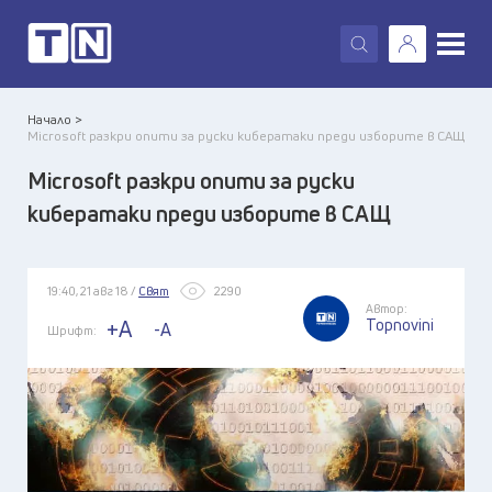
X
Начало >
Microsoft разкри опити за руски кибератаки преди изборите в САЩ
Microsoft разкри опити за руски
кибератаки преди изборите в САЩ
19:40, 21 авг 18 /
Свят
2290
Автор:
Topnovini
+A
-A
Шрифт: