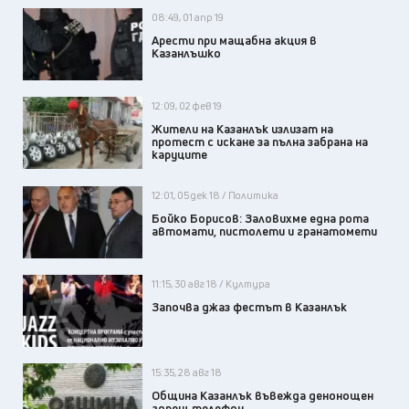
08:49, 01 апр 19
Арести при мащабна акция в
Казанлъшко
12:09, 02 фев 19
Жители на Казанлък излизат на
протест с искане за пълна забрана на
каруците
12:01, 05 дек 18 / Политика
Бойко Борисов: Заловихме една рота
автомати, пистолети и гранатомети
11:15, 30 авг 18 / Култура
Започва джаз фестът в Казанлък
15:35, 28 авг 18
Община Казанлък въвежда денонощен
горещ телефон