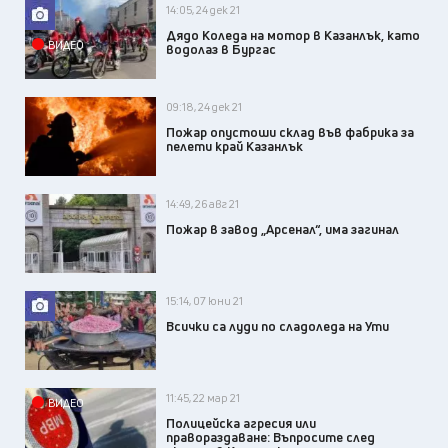
14:05, 24 дек 21
Дядо Коледа на мотор в Казанлък, като
ВИДЕО
водолаз в Бургас
09:18, 24 дек 21
Пожар опустоши склад във фабрика за
пелети край Казанлък
14:49, 26 авг 21
Пожар в завод „Арсенал“, има загинал
15:14, 07 юни 21
Всички са луди по сладоледа на Ути
11:45, 22 мар 21
ВИДЕО
Полицейска агресия или
правораздаване: Въпросите след