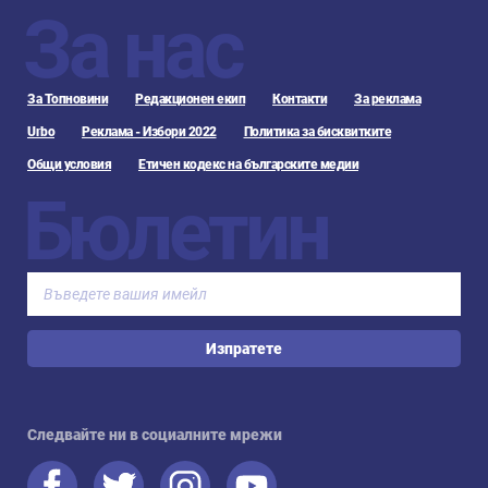
За нас
За Топновини
Редакционен екип
Контакти
За реклама
Urbo
Реклама - Избори 2022
Политика за бисквитките
Общи условия
Етичен кодекс на българските медии
Бюлетин
Изпратете
Следвайте ни в социалните мрежи