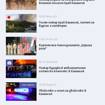
военния полигон край Казанлък
14:29, 19 юли 22
ВИДЕО
Голям пожар край Казанлък, пътят за
Бургас е затворен
11:50, 04 юни 22
Коронясаха тазгодишната „Царица
роза”
09:12, 02 май 22
Пожар бушува в емблематичен
хотелски комплекс в Казанлък
16:55, 26 дек 21
ОБНОВЕНА
Убийство и опит за убийство в
Казанлък