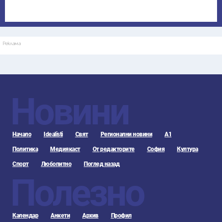
Реклама
Новини
Начало
Idealisti
Свят
Регионални новини
А1
Политика
Медиякаст
От редакторите
София
Култура
Спорт
Любопитно
Поглед назад
Полезно
Календар
Анкети
Архив
Профил