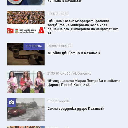
екшъна в Казанлък
11:54, 17 ное 20
Община Казанлък предотвратява
загубите на минерална вода чрез
решение от „Интернет на нещата“ от
А1
09:00, 15 юни 20
ОБНОВЕНА
Двойно убийство в Казанлък
21:30, 01 юни 20 / Любопитно
18-годишната Мария Петрова е новата
Царица Роза в Казанлък
16:13, 29 апр 20
Силна градушка удари Казанлък