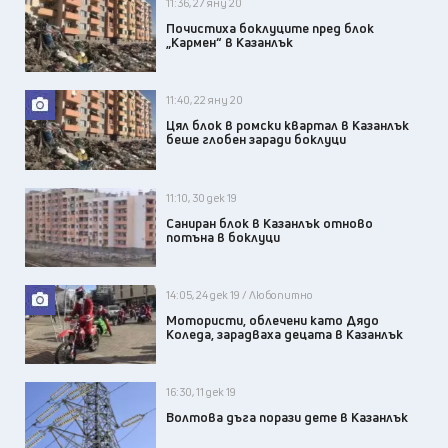
11:36, 27 яну 20
Почистиха боклуците пред блок
„Кармен“ в Казанлък
11:40, 22 яну 20
Цял блок в ромски квартал в Казанлък
беше глобен заради боклуци
11:10, 30 дек 19
Саниран блок в Казанлък отново
потъна в боклуци
14:05, 24 дек 19 / Любопитно
Мотористи, облечени като Дядо
Коледа, зарадваха децата в Казанлък
16:30, 11 дек 19
Волтова дъга порази дете в Казанлък