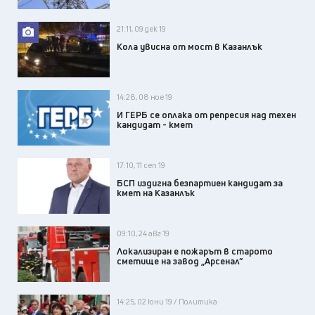
21:11, 09 дек 19
Кола увисна от мост в Казанлък
14:28, 08 ное 19
И ГЕРБ се оплака от репресия над техен
кандидат - кмет
17:10, 11 сеп 19
БСП издигна безпартиен кандидат за
кмет на Казанлък
09:10, 24 авг 19
Локализиран е пожарът в старото
сметище на завод „Арсенал”
14:25, 02 юни 19 / Политика