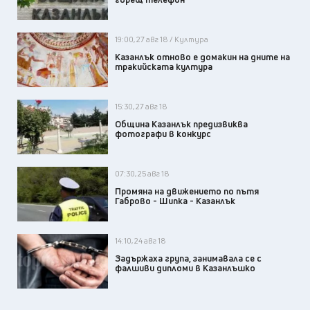
19:00, 27 авг 18 / Култура
Казанлък отново е домакин на дните на
тракийската култура
15:30, 27 авг 18
Община Казанлък предизвиква
фотографи в конкурс
07:30, 25 авг 18
Промяна на движението по пътя
Габрово - Шипка - Казанлък
14:10, 24 авг 18
Задържаха група, занимавала се с
фалшиви дипломи в Казанлъшко