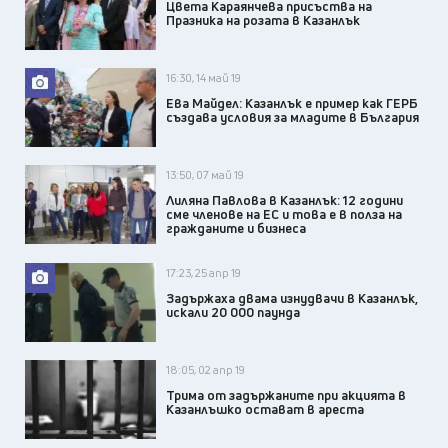
Цвета Караянчева присъства на
Празника на розата в Казанлък
16:30, 14 май 19
Ева Майдел: Казанлък е пример как ГЕРБ
създава условия за младите в България
13:50, 07 май 19
Лиляна Павлова в Казанлък: 12 години
сме членове на ЕС и това е в полза на
гражданите и бизнеса
17:23, 25 апр 19
Задържаха двама изнудвачи в Казанлък,
искали 20 000 паунда
18:05, 02 апр 19
Трима от задържаните при акцията в
Казанлъшко остават в ареста