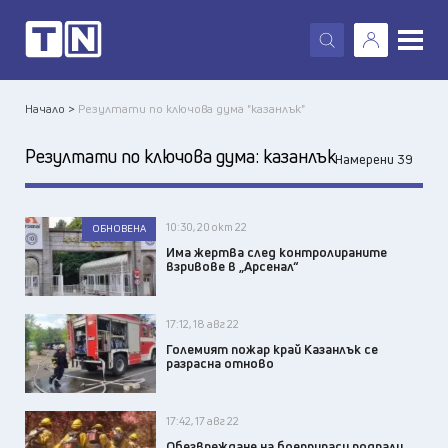
X
Начало >
Резултати по ключова дума "казанлък"
Резултати по ключова дума:
казанлък
Намерени 39
10:30, 20 окт 22
ОБНОВЕНА
Има жертва след контролираните
взривове в „Арсенал“
17:12, 18 авг 22
Големият пожар край Казанлък се
разрасна отново
17:42, 17 авг 22
Обезвреждане на боеприпаси подпали