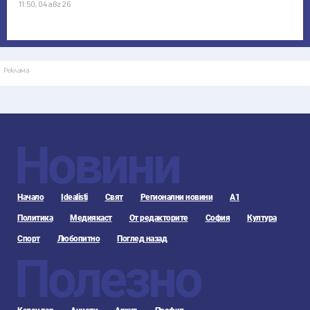
11:50, 04 авг 26
Реклама
Новини
Начало
Idealisti
Свят
Регионални новини
А1
Политика
Медиякаст
От редакторите
София
Култура
Спорт
Любопитно
Поглед назад
Полезно