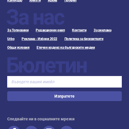
Календар
Анкети
Архив
Профил
За нас
За Топновини
Редакционен екип
Контакти
За реклама
Urbo
Реклама - Избори 2022
Политика за бисквитките
Общи условия
Етичен кодекс на българските медии
Бюлетин
Изпратете
Следвайте ни в социалните мрежи