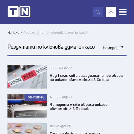
X
Начало >
Резултати по ключова дума "инкасо"
Резултати по ключова дума:
инкасо
Намерени 7
09:51, 16 ное 22
Над 1 млн. лева са задигнати при обира
на инкасо автомобила в София
17:50, 21 апр 21
ОБНОВЕНА
Четирима мъже обраха инкасо
автомобил в Перник
11:13, 23 дек 20
След грабежа на инкасото: