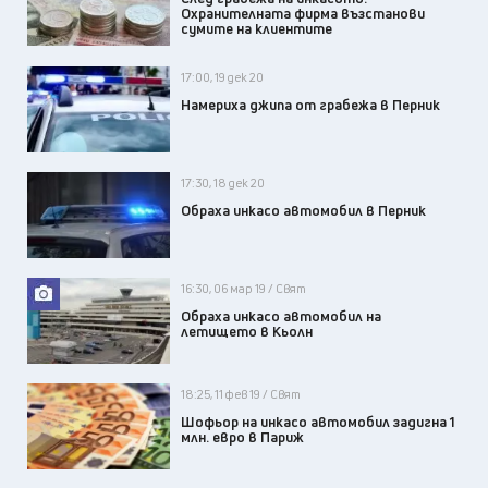
Охранителната фирма възстанови
сумите на клиентите
17:00, 19 дек 20
Намериха джипа от грабежа в Перник
17:30, 18 дек 20
Обраха инкасо автомобил в Перник
16:30, 06 мар 19 / Свят
Обраха инкасо автомобил на
летището в Кьолн
18:25, 11 фев 19 / Свят
Шофьор на инкасо автомобил задигна 1
млн. евро в Париж