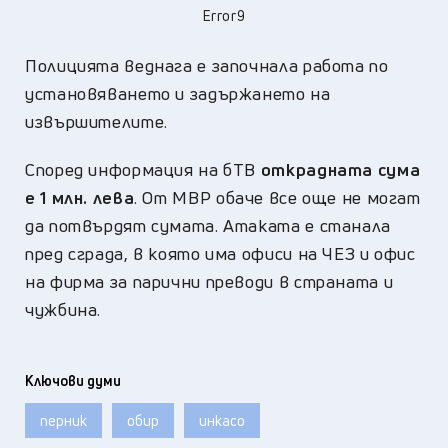
Error9
Полицията веднага е започнала работа по
установяването и задържането на
извършителите.
Според информация на бТВ
открадната сума
е 1 млн. лева
. От МВР обаче все още не могат
да потвърдят сумата. Атаката е станала
пред сграда, в която има офиси на ЧЕЗ и офис
на фирма за парични преводи в страната и
чужбина.
Ключови думи
перник
обир
инкасо