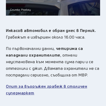
Снимка: Pixabay
Инкасов автомобил е обран днес в Перник.
Грабежът е извършен около 16.00 часа.
По първоначални данни,
четирима са
нападнали охранителите
, отнели
неустановена към момента сума пари и се
оттеглили с джип. Двамата охранители не са
пострадали сериозно, съобщиха от МВР.
Опит за въоръжен грабеж в столичен
супермаркет