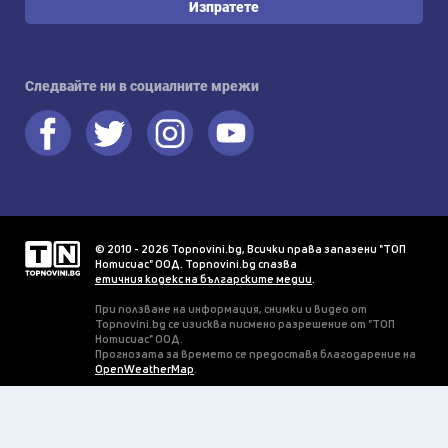
Изпратете
Следвайте ни в социалните мрежи
© 2010 - 2026 Topnovini.bg, Всички права запазени "ТОП
Нотисиас" ООД. Topnovini.bg спазва
етичния кодекс на българските медии
.
При ползване на информация, снимки и видео от
Topnovini.bg се изисква писмено разрешение от "ТОП
Нотисиас" ООД.
Прогнозата за времето се предоставя благодарение на
OpenWeatherMap
.