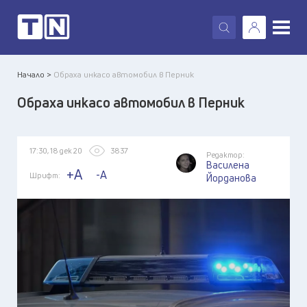
X
Начало >
Обраха инкасо автомобил в Перник
Обраха инкасо автомобил в Перник
17:30, 18 дек 20
3837
Редактор:
Василена
+A
-A
Шрифт:
Йорданова