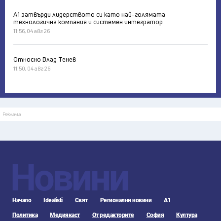
А1 затвърди лидерството си като най-голямата
технологична компания и системен интегратор
11:56, 04 авг 26
Относно Влад Тенев
11:50, 04 авг 26
Реклама
Новини
Начало
Idealisti
Свят
Регионални новини
А1
Политика
Медиякаст
От редакторите
София
Култура