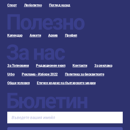
Спорт
Любопитно
Поглед назад
Полезно
Календар
Анкети
Архив
Профил
За нас
За Топновини
Редакционен екип
Контакти
За реклама
Urbo
Реклама - Избори 2022
Политика за бисквитките
Общи условия
Етичен кодекс на българските медии
Бюлетин