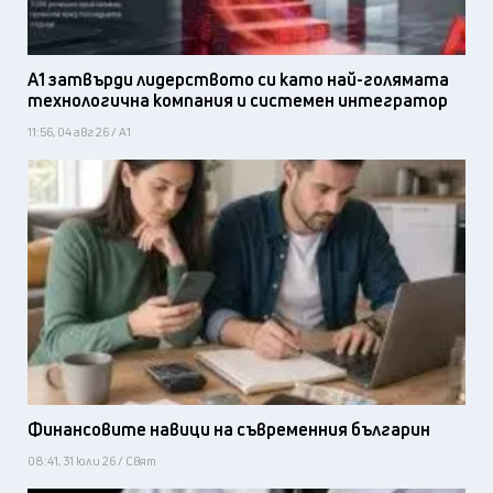
А1 затвърди лидерството си като най-голямата
технологична компания и системен интегратор
11:56, 04 авг 26 / А1
Финансовите навици на съвременния българин
08:41, 31 юли 26 / Свят