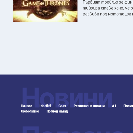
Първият трейлър за фина
тийзъра става ясно, че 
развива под мотото „за т
Новини
Начало
Idealisti
Свят
Регионални новини
А1
Полит
Любопитно
Поглед назад