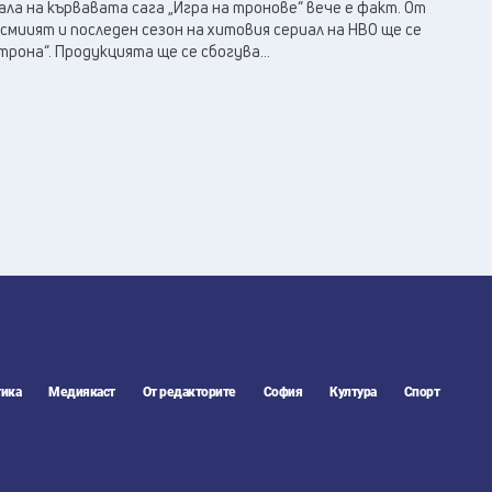
28
°C
ла на кървавата сага „Игра на тронове“ вече е факт. От
Перник
,
осмиият и последен сезон на хитовия сериал на НВО ще се
33
°C
Плевен
,
рона“. Продукцията ще се сбогува...
33
°C
Пловдив
,
31
°C
Разград
,
31
°C
Русе
,
32
°C
Силистра
,
31
°C
Сливен
,
24
°C
Смолян
,
29
°C
София
,
32
°C
Стара Загора
,
32
°C
Търговище
,
31
°C
Хасково
,
32
°C
Шумен
,
ика
Медиякаст
От редакторите
София
Култура
Спорт
32
°C
Ямбол
,