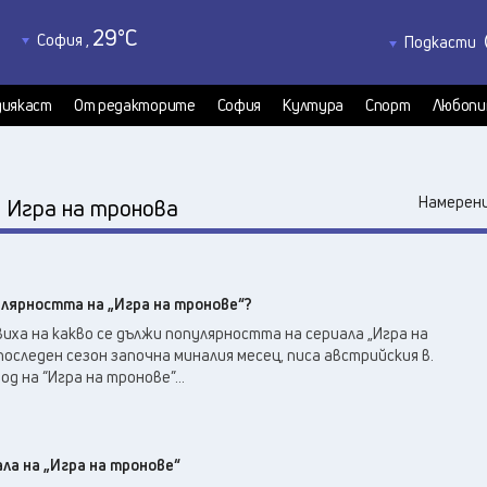
29
°C
София
,
Подкасти
30
°C
Благоевград
,
Политкаст
31
°C
КултурКас
Бургас
,
иякаст
От редакторите
София
Култура
Спорт
Любопи
32
°C
Медиякаст
Варна
,
Велико Търново
,
32
°C
:
Намерени
Игра на тронова
36
°C
Видин
,
33
°C
Враца
,
32
°C
Габрово
,
улярността на „Игра на тронове“?
31
°C
Добрич
,
иха на какво се дължи популярността на сериала „Игра на
32
°C
Кърджали
,
последен сезон започна миналия месец, писа австрийския в.
30
°C
Кюстендил
,
д на “Игра на тронове”...
32
°C
Ловеч
,
31
°C
Монтана
,
33
°C
ла на „Игра на тронове“
Пазарджик
,