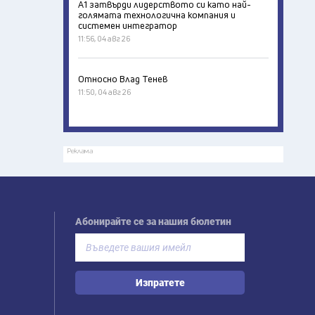
А1 затвърди лидерството си като най-
голямата технологична компания и
системен интегратор
11:56, 04 авг 26
Относно Влад Тенев
11:50, 04 авг 26
Реклама
Абонирайте се за нашия бюлетин
Изпратете