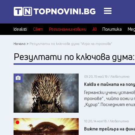
Idealisti
Свят
Регионални новини
А1
Политика
Мед
Начало >
Резултати по ключова дума "Игра на тронова"
Резултати по ключова дума
09:20, 15 май 19 / Любопитно
Каква е тайната на поп
Германски учени установ
тронове“ , чийто осми и 
„Курир“. Последният епизо
10:20, 14 ное 18 / Любопитно
ВИДЕО
Вижте трейлъра на фина