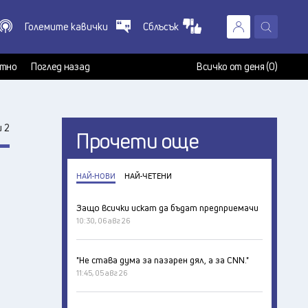
Големите кавички
Сблъсък
X
т
тно
Поглед назад
Всичко от деня (0)
 2
Прочети още
НАЙ-НОВИ
НАЙ-ЧЕТЕНИ
Защо всички искат да бъдат предприемачи
10:30, 06 авг 26
"Не става дума за пазарен дял, а за CNN."
11:45, 05 авг 26