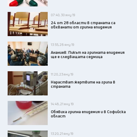
07:40, 30 яну 19
24 от 28 области в страната са
обхванати от грипна епидемия
13:55, 28 яну 19
Ананиев: Пикът на грипната епидемия
ще е следващата седмица
11:20, 23 яну 19
Нарастват жертвите на грипа в
страната
14:48, 21 яну 19
Обявиха грипна епидемия и в Софийска
област
13:20, 21 яну 19