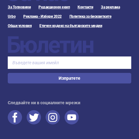
За Топновини
Редакционен екип
Контакти
За реклама
Urbo
Реклама - Избори 2022
Политика за бисквитките
Общи условия
Етичен кодекс на българските медии
Бюлетин
Изпратете
Следвайте ни в социалните мрежи