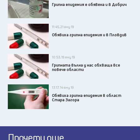
Грипна епидемия е обявена и в Добрич
11:45, 21 яну 19
Обявиха грипна епидемия и в Пловдив
10:53, 19 яну 19
Грипната вълна у нас обхваща все
повече области
13:17, 14 яну 19
Обявиха грипна епидемия в област
Стара Загора
Прочети още