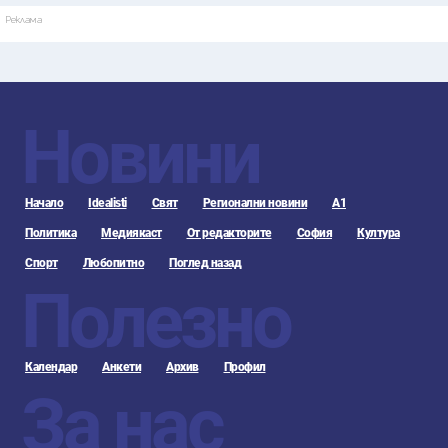
Реклама
Новини
Начало
Idealisti
Свят
Регионални новини
А1
Политика
Медиякаст
От редакторите
София
Култура
Спорт
Любопитно
Поглед назад
Полезно
Календар
Анкети
Архив
Профил
За нас