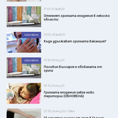
17:07, 07 фев 20
Отменят грипната епидемия в няколко
области
15:00, 05 фев 20
ОБНОВЕНА
Къде удължават грипната ваканция?
13:30, 29 яну 20
ОБНОВЕНА
Половин България е обхваната от
грипа
18:10, 24 яну 20
Грипната епидемия завзе нови
територии (ОБНОВЕНА)
07:53, 24 яну 20 / Свят
13 смъртни случаи от грип в Гърция