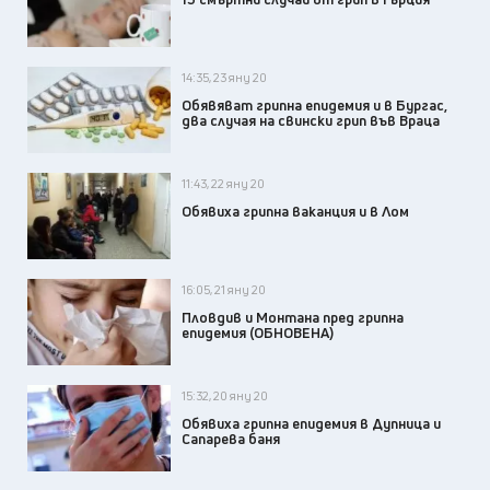
14:35, 23 яну 20
Обявяват грипна епидемия и в Бургас,
два случая на свински грип във Враца
11:43, 22 яну 20
Обявиха грипна ваканция и в Лом
16:05, 21 яну 20
Пловдив и Монтана пред грипна
епидемия (ОБНОВЕНА)
15:32, 20 яну 20
Обявиха грипна епидемия в Дупница и
Сапарева баня