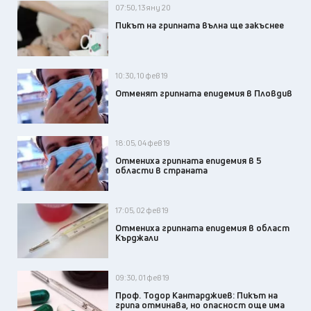
07:50, 13 яну 20
Пикът на грипната вълна ще закъснее
10:30, 10 фев 19
Отменят грипната епидемия в Пловдив
18:05, 04 фев 19
Отмениха грипната епидемия в 5
области в страната
17:05, 02 фев 19
Отмениха грипната епидемия в област
Кърджали
09:30, 01 фев 19
Проф. Тодор Кaнтарджиев: Пикът на
грипа отминава, но опасност още има