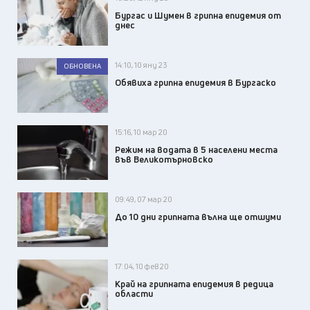
Бургас и Шумен в грипна епидемия от
днес
14:10, 10 яну 23
ОБНОВЕНА
Обявиха грипна епидемия в Бургаско
15:16, 10 мар 20
Режим на водата в 5 населени места
във Великотърновско
09:49, 07 мар 20
До 10 дни грипната вълна ще отшуми
17:04, 10 фев 20
Край на грипната епидемия в редица
области