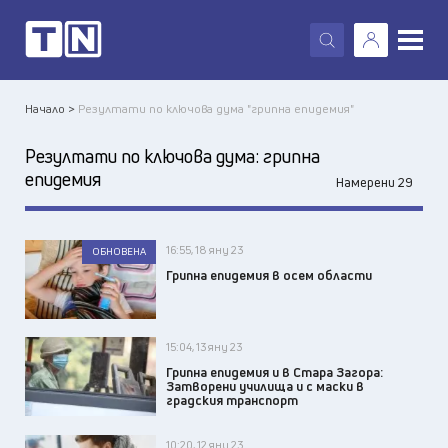
X
Начало >
Резултати по ключова дума "грипна епидемия"
Резултати по ключова дума:
грипна
епидемия
Намерени 29
16:55, 18 яну 23
ОБНОВЕНА
Грипна епидемия в осем области
15:04, 13 яну 23
Грипна епидемия и в Стара Загора:
Затворени училища и с маски в
градския транспорт
10:20, 12 яну 23