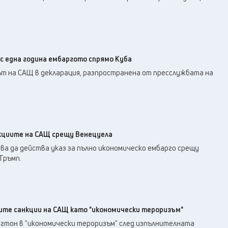
с една година ембаргото спрямо Куба
т на САЩ в декларация, разпространена от пресслужбата на
нкциите на САЩ срещу Венецуела
ва да действа указ за пълно икономическо ембарго срещу
Тръмп.
ите санкции на САЩ като "икономически тероризъм"
гтон в "икономически тероризъм" след изпълнителната