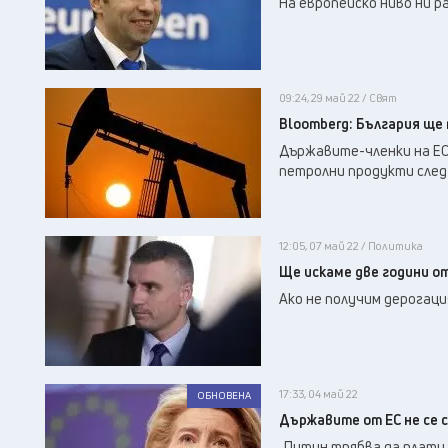
На европейско ниво ни р
09:24, 29 май 22 / Свят
Bloomberg: България ще 
Държавите-членки на ЕС
петролни продукти след 
12:05, 07 май 22 / Политика
Ще искаме две години о
Ако не получим дерогаци
17:33, 04 май 22
ОБНОВЕНА
Държавите от ЕС не се 
„Путин трябва да плати 