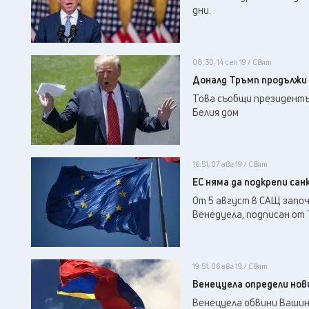
дни.
08:30, 14 сеп 19 / Свят
Доналд Тръмп продължи 
Това съобщи президентъ
Белия дом
16:51, 07 авг 19 / Свят
ЕС няма да подкрепи са
От 5 август в САЩ започ
Венедуела, подписан от 
19:51, 06 авг 19 / Свят
Венецуела определи нов
Венецуела обвини Вашин