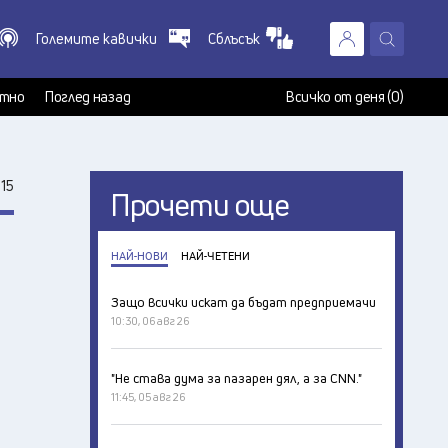
Големите кавички
Сблъсък
X
т
тно
Поглед назад
Всичко от деня (0)
15
Прочети още
НАЙ-НОВИ
НАЙ-ЧЕТЕНИ
Защо всички искат да бъдат предприемачи
10:30, 06 авг 26
"Не става дума за пазарен дял, а за CNN."
11:45, 05 авг 26