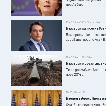
дер Лайен.
15:46, 04 май 22 / Политика
България ще поиска вре
България може чисто тех
горивата, посочи Асен В
12:40, 24 апр 22 / Свят
България и други стран
Te са доставили военна т
през 2014 г.
18:33, 08 мар 22
Байдън забрани вноса на
Очаква се драстично ув