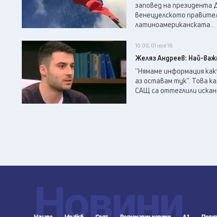
заповед на президента 
венецуелското правите
латиноамериканската...
10:00, 01 ное 18
Желяз Андреев: Най-важ
''Нямаме информация как
аз оставам тук''. Това к
САЩ са оттеглили исканет
Новини