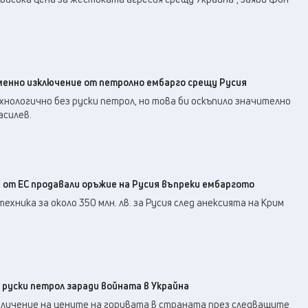
менно изключение от петролно ембарго срещу Русия
нологично без руски петрол, но това би оскъпило значително
асилев.
и от ЕС продавали оръжие на Русия въпреки ембаргото
ехника за около 350 млн. лв. за Русия след анексията на Крим
 руски петрол заради войната в Украйна
еличение на цените на горивата в страната през следващите