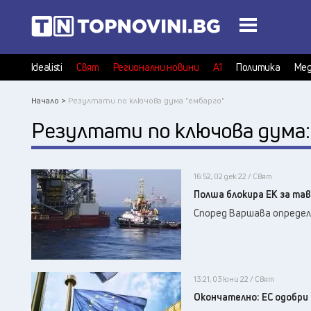
Idealisti
Свят
Регионални новини
А1
Политика
Мед
Начало >
Резултати по ключова дума "ембарго"
Резултати по ключова дума
16:52, 02 дек 22 / Свят
Полша блокира ЕК за тав
Според Варшава определ
13:21, 03 юни 22 / Свят
Окончателно: ЕС одобри