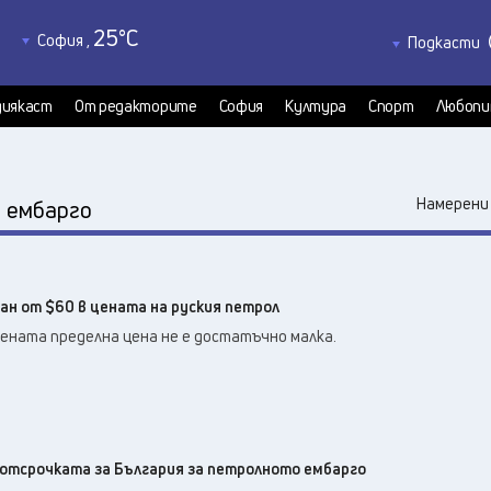
25
°C
София
,
Подкасти
25
°C
Благоевград
,
Политкаст
23
°C
КултурКас
Бургас
,
иякаст
От редакторите
София
Култура
Спорт
Любопи
21
°C
Медиякаст
Варна
,
Велико Търново
,
23
°C
:
Намерени 
ембарго
25
°C
Видин
,
25
°C
Враца
,
21
°C
Габрово
,
ан от $60 в цената на руския петрол
20
°C
Добрич
,
ената пределна цена не е достатъчно малка.
23
°C
Кърджали
,
24
°C
Кюстендил
,
23
°C
Ловеч
,
26
°C
Монтана
,
24
°C
 отсрочката за България за петролното ембарго
Пазарджик
,