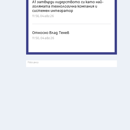
А1 затвърди лидерството си като най-
голямата технологична компания и
системен интегратор
11:56, 04 авг 26
Относно Влад Тенев
11:50, 04 авг 26
Реклама