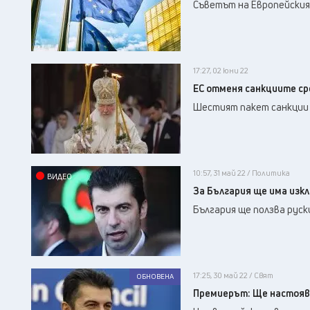
Съветът на Европейския
17:27, 02 юни 22
ЕС отменя санкциите с
Шестият пакет санкции с
10:57, 31 май 22 / Политика
ВИДЕО
За България ще има изк
България ще ползва руски
17:25, 30 май 22 / Свят
ОБНОВЕНА
Премиерът: Ще настоява