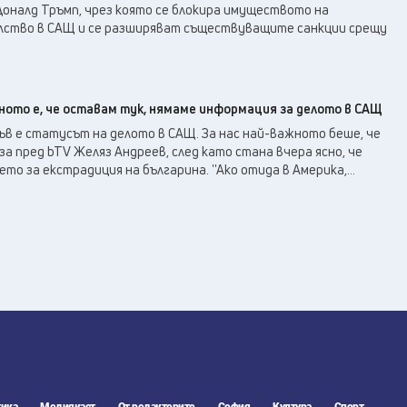
Доналд Тръмп, чрез която се блокира имуществото на
лство в САЩ и се разширяват съществуващите санкции срещу
ното е, че оставам тук, нямаме информация за делото в САЩ
ъв е статусът на делото в САЩ. За нас най-важното беше, че
аза пред bTV Желяз Андреев, след като стана вчера ясно, че
о за екстрадиция на българина. ''Ако отида в Америка,...