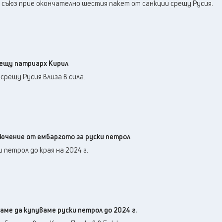
24
°C
 съюз прие окончателно шестия пакет от санкции срещу Русия.
Перник
,
25
°C
Плевен
,
24
°C
Пловдив
,
23
°C
Разград
,
25
°C
Русе
,
рещу патриарх Кирил
23
°C
Силистра
,
рещу Русия влиза в сила.
21
°C
Сливен
,
18
°C
Смолян
,
25
°C
София
,
21
°C
Стара Загора
,
лючение от ембаргото за руски петрол
22
°C
Търговище
,
 петрол до края на 2024 г.
26
°C
Хасково
,
21
°C
Шумен
,
22
°C
Ямбол
,
ме да купуваме руски петрол до 2024 г.