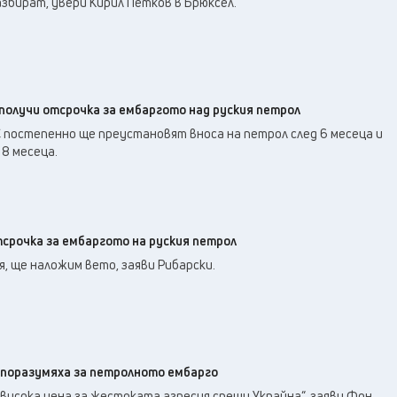
азбират, увери Кирил Петков в Брюксел.
получи отсрочка за ембаргото над руския петрол
 постепенно ще преустановят вноса на петрол след 6 месеца и
8 месеца.
тсрочка за ембаргото на руския петрол
я, ще наложим вето, заяви Рибарски.
споразумяха за петролното ембарго
висока цена за жестоката агресия срещу Украйна“, заяви Фон