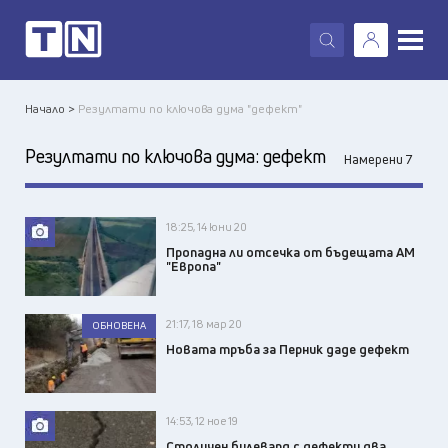
X
Начало >
Резултати по ключова дума "дефект"
Резултати по ключова дума:
дефект
Намерени 7
18:25, 14 юни 20
Пропадна ли отсечка от бъдещата АМ
"Европа"
21:17, 18 мар 20
ОБНОВЕНА
Новата тръба за Перник даде дефект
14:53, 12 ное 19
Столичен булевард с дефекти два