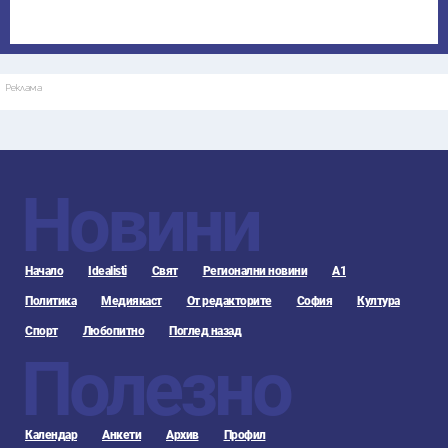
Реклама
Новини
Начало
Idealisti
Свят
Регионални новини
А1
Политика
Медиякаст
От редакторите
София
Култура
Спорт
Любопитно
Поглед назад
Полезно
Календар
Анкети
Архив
Профил