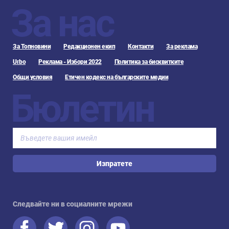
За нас
За Топновини
Редакционен екип
Контакти
За реклама
Urbo
Реклама - Избори 2022
Политика за бисквитките
Общи условия
Етичен кодекс на българските медии
Бюлетин
Изпратете
Следвайте ни в социалните мрежи