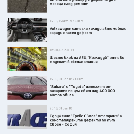
месеца след ремонт
13:05, 15 окт 19 / Свят
Volkswagen изтегля хиляди автомобили
заради опасен дефект
18:30, 03 юли 19
Шести блок на АЕЦ ''Козлодуй'' отново
е пуснат в експлоатация
15:50, 01 ное 18 / Свят
"Subaru" и "Toyota" изтеглят от
пазарите по цял свят над 400 000
автомобила
20:16, 01 сеп 18
Сдружение "Трейс Своге" отстранява
констатираните дефекти по път
Своге - София