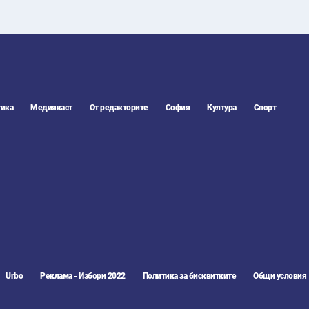
ика
Медиякаст
От редакторите
София
Култура
Спорт
Urbo
Реклама - Избори 2022
Политика за бисквитките
Общи условия