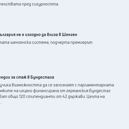
телствата пред сигурността.
ългария не е изгодно да влиза в Шенген
ялата шенгенска система, подчерта премиерът.
ендии за стаж в Бундестага
лучиха възможността да се запознаят с парламентарната
рамките на изцяло финансирана от германския Бундестаг
тват общо 120 стипендианти от 42 държави. Целта на
.