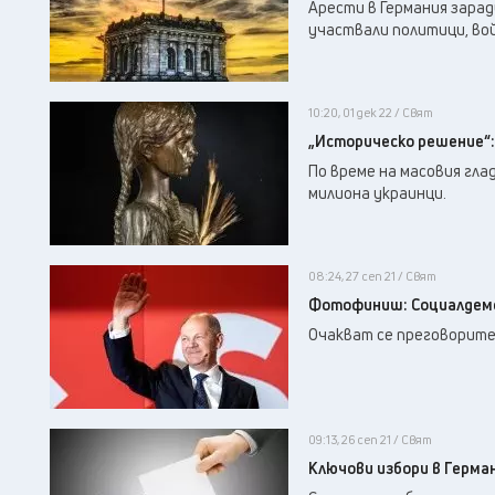
Арести в Германия зарад
участвали политици, вой
10:20, 01 дек 22 / Свят
„Историческо решение“:
По време на масовия гла
милиона украинци.
08:24, 27 сеп 21 / Свят
Фотофиниш: Социалдемо
Очакват се преговорите
09:13, 26 сеп 21 / Свят
Ключови избори в Герма