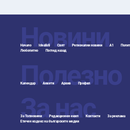
Новини
Начало
Idealisti
Свят
Регионални новини
А1
Полит
Любопитно
Поглед назад
Полезно
Календар
Анкети
Архив
Профил
За нас
За Топновини
Редакционен екип
Контакти
За реклама
Етичен кодекс на българските медии