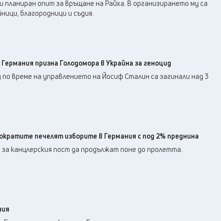
18
°C
и планиран опит за връщане на Райха. В организирането му са
Перник
,
ници, благородници и съдия.
22
°C
Плевен
,
21
°C
Пловдив
,
22
°C
Разград
,
24
°C
Русе
,
 Германия призна Голодомора в Украйна за геноцид
25
°C
Силистра
,
д по време на управлението на Йосиф Сталин са загинали над 3
20
°C
Сливен
,
14
°C
Смолян
,
22
°C
София
,
20
°C
Стара Загора
,
кратите печелят изборите в Германия с под 2% преднина
21
°C
Търговище
,
 за канцлерския пост да продължат поне до пролетта.
21
°C
Хасково
,
21
°C
Шумен
,
20
°C
Ямбол
,
ния