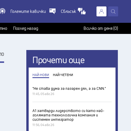
Големите кавички
Сблъсък
X
т
тно
Поглед назад
Всичко от деня (0)
10
Прочети още
НАЙ-НОВИ
НАЙ-ЧЕТЕНИ
"Не става дума за пазарен дял, а за CNN."
11:45, 05 авг 26
А1 затвърди лидерството си като най-
голямата технологична компания и
системен интегратор
11:56, 04 авг 26