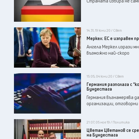
Страната избира не само
14:31, 19 юни 20 / Свят
Меркел: ЕС е изправен п
Ангела Меркел изрази мн
възможно най-скоро
15:05, 04 юни 20 / Свят
Германия разполага с "
Бундестага
Германия възнамерява да
организации, отговорни
21:07, 05 ное 19 / Политика
Цветан Цветанов се сре
на Бундестага