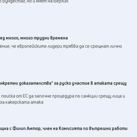
 Бундестаг, но и кмет на Берлин.
ред много, много трудни времена
ение, че европейските лидери трябва да се срещнат лично
конкретни доказателства" за руско участие в атаката срещу
 поиска от ЕС да започне процедура по санкции срещу лица и
 за хакерската атака
щна с Филип Амтор, член на Комисията по вътрешни работи