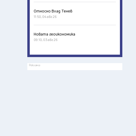
Относно Влад Тенев
11:50, 04 авг 26
Новата геоикономика
09:10, 03 авг 26
Реклама