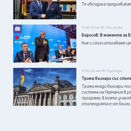
Те обсъдиха предизвика
16:09, 03 сеп 19 / Политика
Борисов: В момента за Б
ВИДЕО
Ние и сега използваме ц
17:00, 08 ное 18 / Култура
Трима българи със стип
Трима млади българи по
система на Германия в 
програма, в която учас
стипендията е от близо..