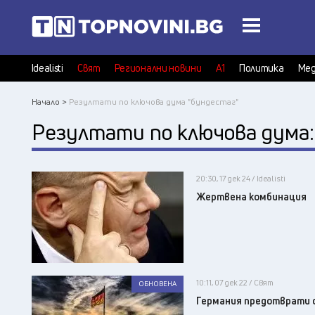
Idealisti
Свят
Регионални новини
А1
Политика
Мед
Начало >
Резултати по ключова дума "бундестаг"
Резултати по ключова дума
20:30, 17 дек 24 / Idealisti
Жертвена комбинация
10:11, 07 дек 22 / Свят
ОБНОВЕНА
Германия прeдотврати 