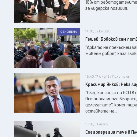
16% от работодателите 
за лидерска позиция.
14:30, 02 юли 20
ОБНОВЕНА
Гешев: Бобоков сам потв
"Докато не прекъснем за
живеем добре", каза гла
18:40, 17 юни 19 / Политика
Красимир Янков: Нека ли
''След конгреса на БСП в
Останаха много въпроси,
делегатите'', коментира
оставката на...
15:50, 01 мар 19
Спецоперация тече в Пл