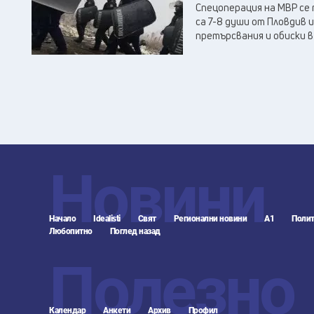
Спецоперация на МВР се
са 7-8 души от Пловдив 
претърсвания и обиски в
Новини
Начало
Idealisti
Свят
Регионални новини
А1
Полит
Любопитно
Поглед назад
Полезно
Календар
Анкети
Архив
Профил