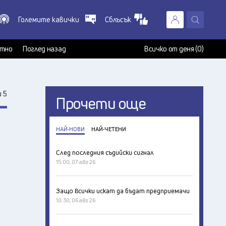
Големите кавички
Сблъсък
X
т
тно
Поглед назад
Всичко от деня (0)
 5
Прочети още
НАЙ-НОВИ
НАЙ-ЧЕТЕНИ
След последния съдийски сигнал
15:00, 07 авг 26
Защо всички искат да бъдат предприемачи
10:30, 06 авг 26