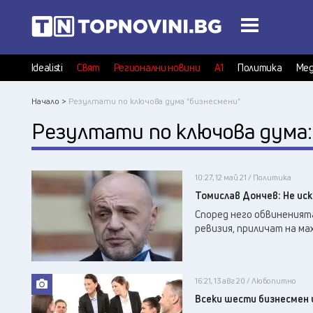
Idealisti
Свят
Регионални новини
А1
Политика
Мед
Начало >
Резултати по ключова дума "бизнесмени"
Резултати по ключова дума
10:27, 12 май 21 / Политика
Томислав Дончев: Не ис
Според него обвиненият
ревизия, приличат на ма
16:21, 13 авг 20 / Любопитно
Всеки шести бизнесмен 