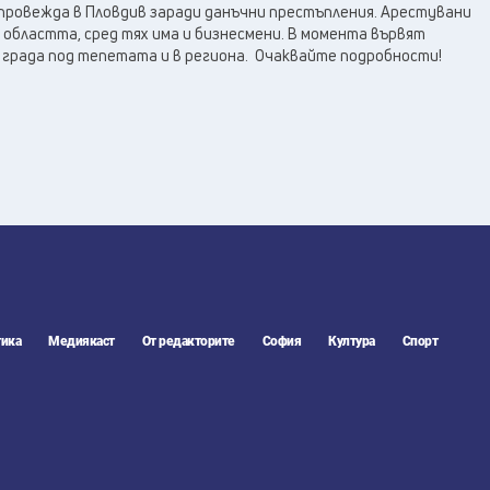
 провежда в Пловдив заради данъчни престъпления. Арестувани
и областта, сред тях има и бизнесмени. В момента вървят
 града под тепетата и в региона. Очаквайте подробности!
ика
Медиякаст
От редакторите
София
Култура
Спорт