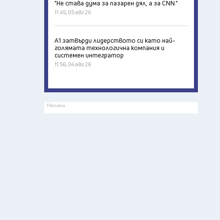
"Не става дума за пазарен дял, а за CNN."
11:45, 05 авг 26
А1 затвърди лидерството си като най-
голямата технологична компания и
системен интегратор
11:56, 04 авг 26
Реклама