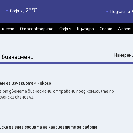
23
°C
София
,
Подкасти
25
°C
Благоевград
,
Политкаст
28
°C
КултурКас
Бургас
,
иякаст
От редакторите
София
Култура
Спорт
Любопи
26
°C
Медиякаст
Варна
,
Велико Търново
,
26
°C
:
Намерени
бизнесмени
25
°C
Видин
,
27
°C
Враца
,
23
°C
Габрово
,
кам да изчегъртам никого
23
°C
Добрич
,
а от двамата бизнесмени, отправени пред комисията по
25
°C
Кърджали
,
хленски скандали.
25
°C
Кюстендил
,
27
°C
Ловеч
,
29
°C
Монтана
,
24
°C
иска да знае зодията на кандидатите за работа
Пазарджик
,