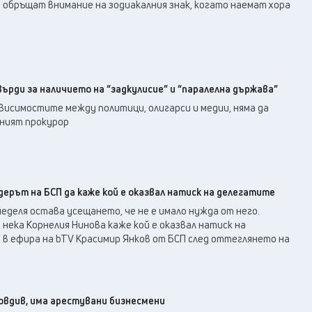
22
°C
обръщат внимание на зодиакалния знак, когато наемат хора
Перник
,
27
°C
Плевен
,
28
°C
Пловдив
,
26
°C
Разград
,
26
°C
Русе
,
ърди за наличието на “задкулисие” и “паралелна държава”
25
°C
Силистра
,
висимостите между политици, олигарси и медии, няма да
26
°C
вният прокурор
Сливен
,
21
°C
Смолян
,
23
°C
София
,
28
°C
Стара Загора
,
дерът на БСП да каже кой е оказвал натиск на делегатите
24
°C
Търговище
,
 неделя остава усещането, че не е имало нужда от него.
26
°C
Хасково
,
 нека Корнелия Нинова каже кой е оказвал натиск на
24
°C
 в ефира на bTV Красимир Янков от БСП след оттеглянето на
Шумен
,
28
°C
Ямбол
,
овдив, има арестувани бизнесмени