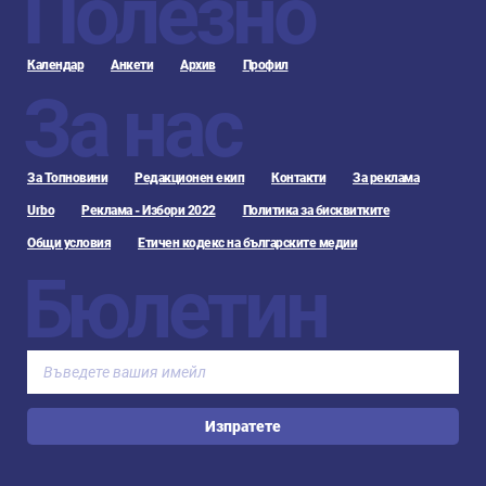
Полезно
Календар
Анкети
Архив
Профил
За нас
За Топновини
Редакционен екип
Контакти
За реклама
Urbo
Реклама - Избори 2022
Политика за бисквитките
Общи условия
Етичен кодекс на българските медии
Бюлетин
Изпратете