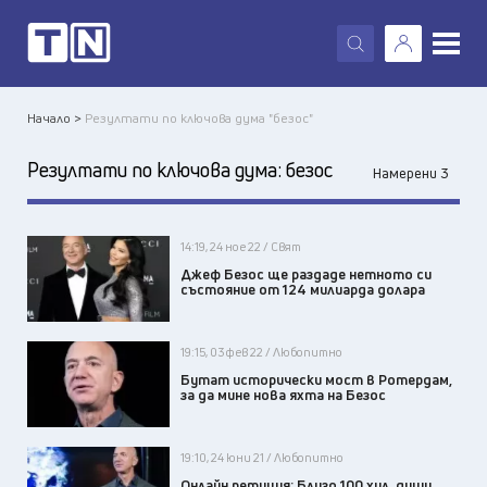
X
Начало >
Резултати по ключова дума "безос"
Резултати по ключова дума:
безос
Намерени 3
14:19, 24 ное 22 / Свят
Джеф Безос ще раздаде нетното си
състояние от 124 милиарда долара
19:15, 03 фев 22 / Любопитно
Бутат исторически мост в Ротердам,
за да мине нова яхта на Безос
19:10, 24 юни 21 / Любопитно
Онлайн петиция: Близо 100 хил. души