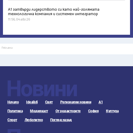
А1 затвърди лидерството си като най-голямата
технологична компания и системен интегратор
11:56, 04 авг 26
Реклама
Новини
Начало
Idealisti
Свят
Регионални новини
А1
Политика
Медиякаст
От редакторите
София
Култура
Спорт
Любопитно
Поглед назад