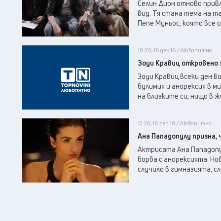
Селин Дион отново прив
вид. Тя стана тема на т
Пепе Муньос, която все о
18:20, 18 дек 18 / Любопитно
Зоуи Кравиц откровено 
Зоуи Кравиц всеки ден во
булимия и анорексия в м
на близките си, нищо в ж
12:20, 18 сеп 18 / Любопитно
Ана Пападопулу призна, 
Актрисата Ана Пападопул
борба с анорексията. Но
случило в гимназията, сл