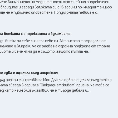
21
°C
лече вниманието на медиите, този път с нейния анорексичен
Перник
,
аблоидите и заради връзката си с 16 години по-младия танцьор
23
°C
Плевен
,
ще не е публично оповестена. Популярната певица е с...
23
°C
Пловдив
,
22
°C
Разград
,
24
°C
Русе
,
за битката с анорексията и булимията
22
°C
Силистра
,
ди битка за себе си и със себе си. Актрисата е страдала от
21
°C
иналото и въпреки че се радва на огромна подкрепа от страна
Сливен
,
ивота й вече няма да е същото, защото пътят на...
16
°C
Смолян
,
22
°C
София
,
22
°C
Стара Загора
,
че едва е оцеляла след анорексия
22
°C
Търговище
,
у разкри е интервю за Мон Дьо, че едва е оцеляла след тежка
22
°C
Хасково
,
вата звезда в сериала "Откраднат живот" призна, че това се
21
°C
ед като неин близък заявил, че е твърде дебела и...
Шумен
,
22
°C
Ямбол
,