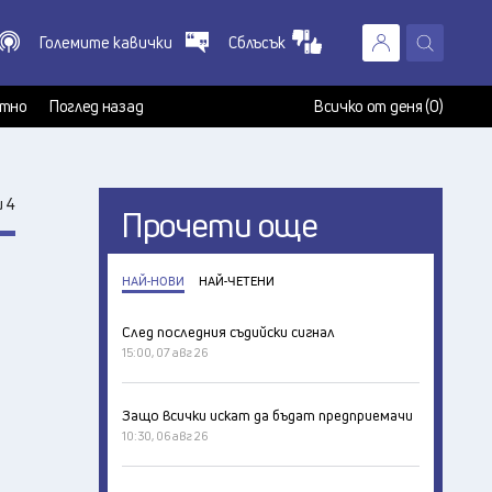
Големите кавички
Сблъсък
X
т
тно
Поглед назад
Всичко от деня (0)
 4
Прочети още
НАЙ-НОВИ
НАЙ-ЧЕТЕНИ
След последния съдийски сигнал
15:00, 07 авг 26
Защо всички искат да бъдат предприемачи
10:30, 06 авг 26