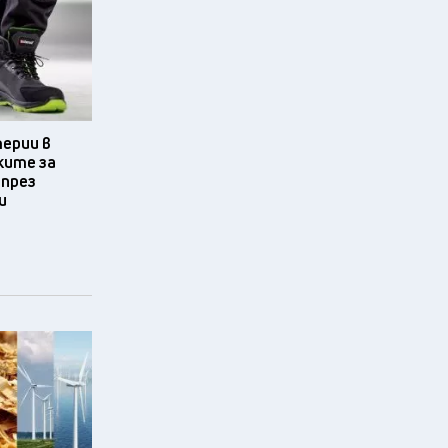
терии в
ките за
 през
и