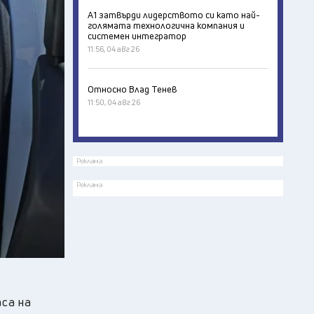
А1 затвърди лидерството си като най-
голямата технологична компания и
системен интегратор
11:56, 04 авг 26
Относно Влад Тенев
11:50, 04 авг 26
Реклама
Реклама
аса на