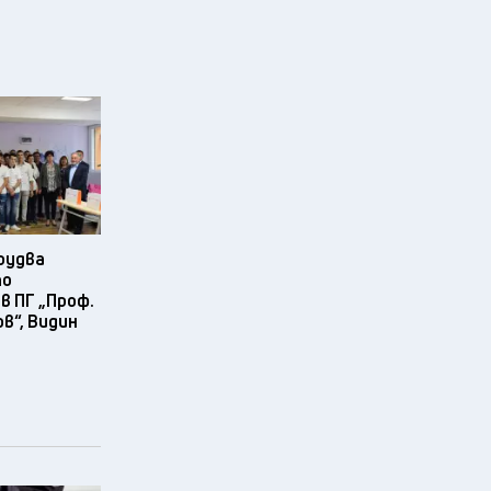
рудва
по
в ПГ „Проф.
в“, Видин