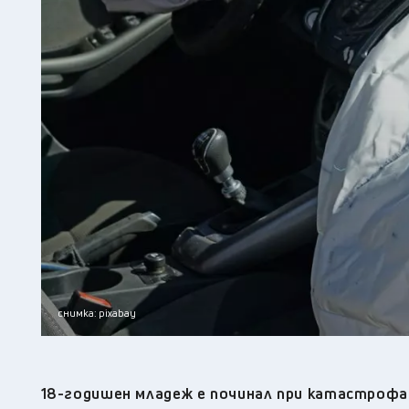
снимка: pixabay
18-годишен младеж е починал при катастрофа