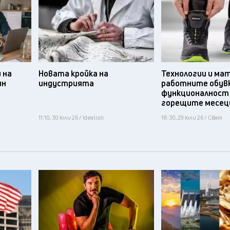
 на
Новата кройка на
Технологии и ма
ин
индустрията
работните обув
функционалност
горещите месец
11:10, 30 юли 26 / Idealisti
18:30, 29 юли 26 / Свят