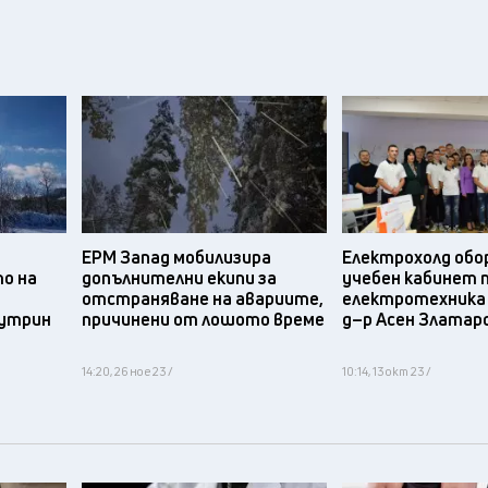
ЕРМ Запад мобилизира
Електрохолд обо
о на
допълнителни екипи за
учебен кабинет 
отстраняване на авариите,
електротехника 
сутрин
причинени от лошото време
д–р Асен Златаро
14:20, 26 ное 23 /
10:14, 13 окт 23 /