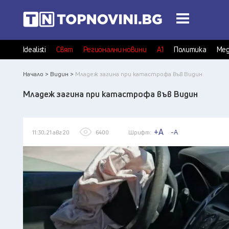
Idealisti
Свят
Регионални новини
А1
Политика
Мед
Начало >
Видин >
Младеж загина при катастрофа във Видин
Младеж загина при катастрофа във Видин
+A
-A
11:30, 21 авг 20
6400
Шрифт: