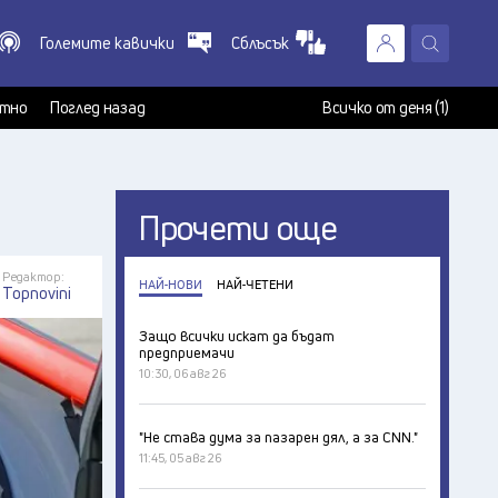
Големите кавички
Сблъсък
X
т
тно
Поглед назад
Всичко от деня (1)
Прочети още
Редактор:
НАЙ-НОВИ
НАЙ-ЧЕТЕНИ
Topnovini
Защо всички искат да бъдат
предприемачи
10:30, 06 авг 26
"Не става дума за пазарен дял, а за CNN."
11:45, 05 авг 26