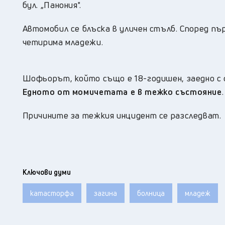
бул. „Панония".
Автомобил се блъска в уличен стълб. Според п
четирима младежи.
Шофьорът, който също е 18-годишен, заедно с 
Едното от момичетата е в тежко състояние
.
Причините за тежкия инцидент се разследват.
Ключови думи
катасторфа
загина
болница
младеж