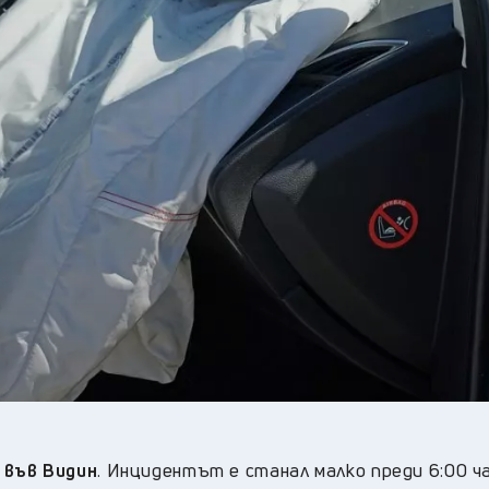
28
°C
Перник
,
32
°C
Плевен
,
29
°C
Пловдив
,
26
°C
Разград
,
31
°C
Русе
,
30
°C
Силистра
,
25
°C
Сливен
,
22
°C
Смолян
,
29
°C
София
,
29
°C
Стара Загора
,
28
°C
Търговище
,
32
°C
Хасково
,
27
°C
Шумен
,
27
°C
Ямбол
,
 във Видин
. Инцидентът е станал малко преди 6:00 ч