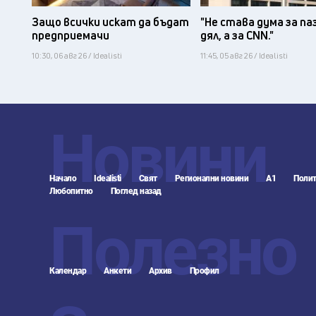
Защо всички искат да бъдат
"Не става дума за па
предприемачи
дял, а за CNN."
10:30, 06 авг 26 / Idealisti
11:45, 05 авг 26 / Idealisti
Новини
Начало
Idealisti
Свят
Регионални новини
А1
Полит
Любопитно
Поглед назад
Полезно
Календар
Анкети
Архив
Профил