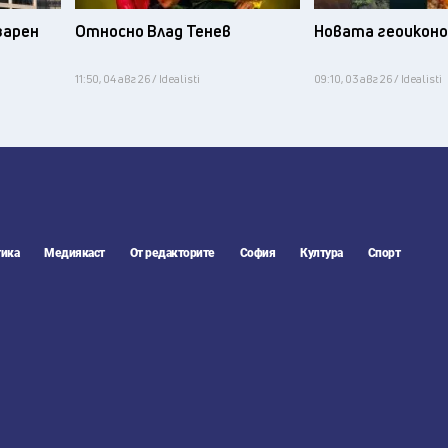
зарен
Относно Влад Тенев
Новата геоикон
11:50, 04 авг 26 / Idealisti
09:10, 03 авг 26 / Idealisti
ика
Медиякаст
От редакторите
София
Култура
Спорт