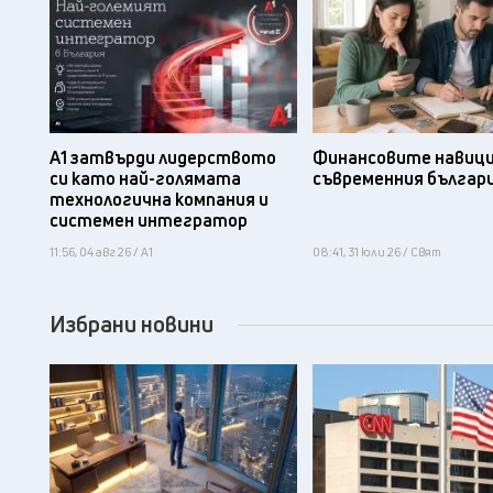
А1 затвърди лидерството
Финансовите навици
си като най-голямата
съвременния българ
технологична компания и
системен интегратор
11:56, 04 авг 26 / А1
08:41, 31 юли 26 / Свят
Избрани новини