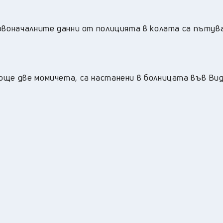
ървоначалните данни от полицията в колата са пътув
още две момичета, са настанени в болницата във Вид