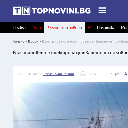
Idealisti
Свят
Регионални новини
А1
Политика
Мед
Начало >
Видин >
Възстановено е електрозахранването на полови
Възстановено е електрозахранването на полови
+A
20:05, 26 ное 23 /
Регионални новини
15237
Шрифт: