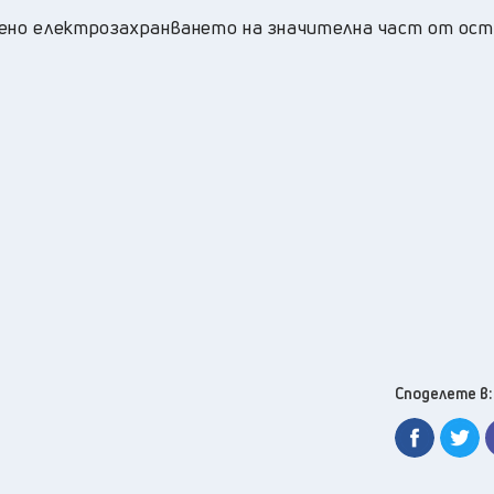
вено електрозахранването на значителна част от ос
Споделете в: