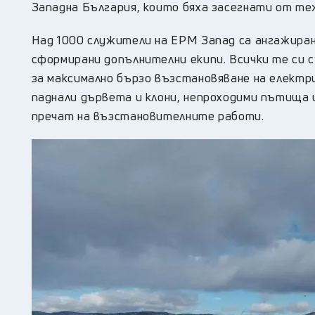
Западна България, които бяха засегнати от те
Над 1000 служители на ЕРМ Запад са ангажиран
сформирани допълнителни екипи. Всички те си
за максимално бързо възстановяване на елект
паднали дървета и клони, непроходими пътища 
пречат на възстановителните работи.