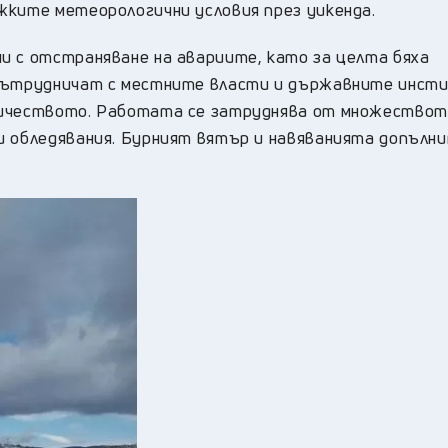
жките метеорологични условия през уикенда.
и с отстраняване на авариите, като за целта бяха
 сътрудничат с местните власти и държавните инст
ричеството. Работата се затруднява от множество
и обледявания. Бурният вятър и навяванията допълн