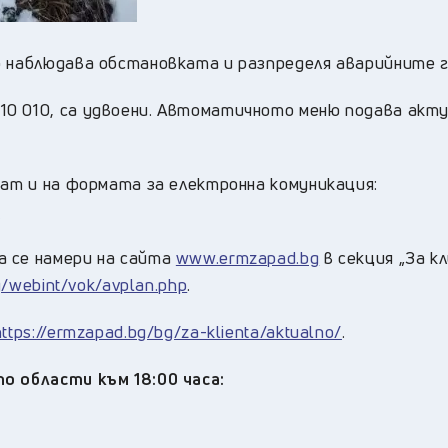
о наблюдава обстановката и разпределя аварийните г
0 010, са удвоени. Автоматичното меню подава акт
мат и на формата за електронна комуникация:
p
а се намери на сайта
www.ermzapad.bg
в секция „За кл
bg/webint/vok/avplan.php
.
https://ermzapad.bg/bg/za-klienta/aktualno/
.
по области
към 18:00 часа: