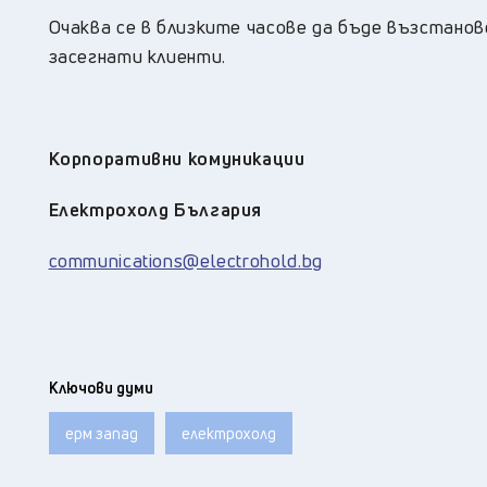
Очаква се в близките часове да бъде възстано
засегнати клиенти.
Корпоративни комуникации
Електрохолд България
communications@electrohold.bg
Ключови думи
ерм запад
електрохолд