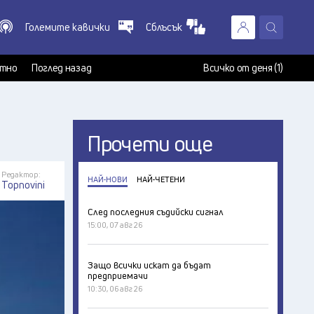
Големите кавички
Сблъсък
X
т
тно
Поглед назад
Всичко от деня (1)
Прочети още
Редактор:
НАЙ-НОВИ
НАЙ-ЧЕТЕНИ
Topnovini
След последния съдийски сигнал
15:00, 07 авг 26
Защо всички искат да бъдат
предприемачи
10:30, 06 авг 26