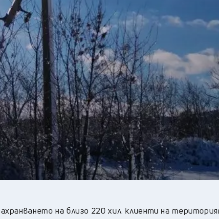
34
°C
Плевен
,
32
°C
Пловдив
,
30
°C
Разград
,
33
°C
Русе
,
31
°C
Силистра
,
29
°C
Сливен
,
25
°C
Смолян
,
29
°C
София
,
32
°C
Стара Загора
,
29
°C
Търговище
,
32
°C
Хасково
,
29
°C
Шумен
,
29
°C
Ямбол
,
ахранването на близо 220 хил. клиенти на територия