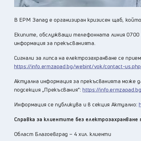
В ЕРМ Запад е организиран кризисен щаб, койт
Екипите, обслужващи телефонната линия 0700 1
информация за прекъсванията.
Сигнали за липса на електрозахранване се прие
https://info.ermzapad.bg/webint/vok/contact-us.ph
Актуална информация за прекъсванията може д
подсекция „Прекъсвания“:
https://info.ermzapad.
Информация се публикува и в секция Актуално:
Справка за клиентите без електрозахранване 
Област Благоевград – 4 хил. клиенти