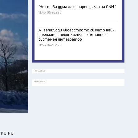
"Не става дума за пазарен дял, а за CNN."
11:45, 05 авг 26
А1 затвърди лидерството си като най-
голямата технологична компания и
системен интегратор
11:56, 04 авг 26
Реклама
Реклама
та на