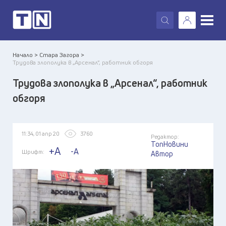
X
Начало >
Стара Загора >
Трудова злополука в „Арсенал“, работник обгоря
Трудова злополука в „Арсенал“, работник
обгоря
11:34, 01 апр 20
3760
Редактор:
ТопНовини
+A
-A
Шрифт:
Автор