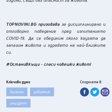
години, също без опасност за живота.
TOPNOVINI.BG призовава
за дисциплинирано и
отговорно поведение пред изпитанието
COVID-19. Да се обединим около каузата да
запазим живота и здравето на най-близките
си.
#ОстаниВкъщи - спаси човешки живот!
Ключови думи
Споделете в:
Арсенал
работник
инцидент