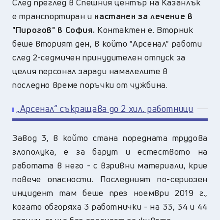
След преглед в Спешния център на Казанлък
е транспортиран и
настанен за лечение в
"Пирогов" в София.
Контактен е. Вторник
беше вторият ден, в който "Арсенал" работи
след 2-седмичен принудителен отпуск за
целия персонал заради намалелите в
последно време поръчки от чужбина.
„Арсенал“ съкращава до 2 хил. работници
Завод 3, в който стана поредната трудова
злополука, е за барут и естеството на
работата в него - с взривни материали, крие
повече опасности. Последният по-сериозен
инцидент там беше през ноември 2019 г.,
когато обгоряха 3 работнички - на 33, 34 и 44