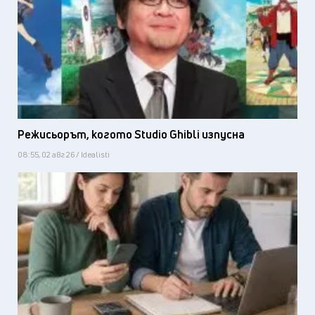
Режисьорът, когото Studio Ghibli изпусна
08:55, 02 авг 26 / Idealisti