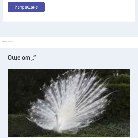
Изпращане
Реклама
Още от „“