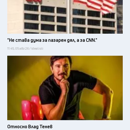
"Не става дума за пазарен дял, а за CNN."
11:45, 05 авг 26 / Idealisti
Относно Влад Тенев