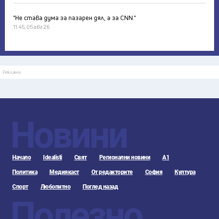
"Не става дума за пазарен дял, а за CNN."
11:45, 05 авг 26
Реклама
Новини
Начало
Idealisti
Свят
Регионални новини
А1
Политика
Медиякаст
От редакторите
София
Култура
Спорт
Любопитно
Поглед назад
Полезно