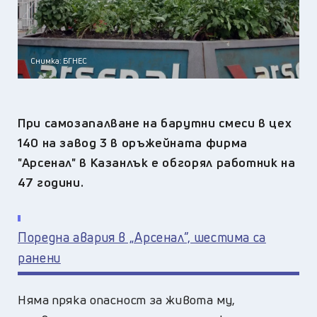
Снимка: БГНЕС
При самозапалване на барутни смеси в цех
140 на завод 3 в оръжейната фирма
"Арсенал" в Казанлък е обгорял работник на
47 години.
Поредна авария в „Арсенал”, шестима са
ранени
Няма пряка опасност за живота му,