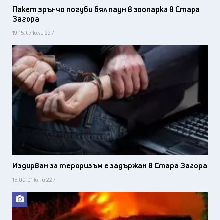
Пакет зрънчо погуби бял паун в зоопарка в Стара
Загора
19:15, 07 юли 22 /
Издирван за тероризъм е задържан в Стара Загора
15:00, 01 юни 22 /