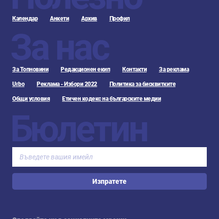
Календар
Анкети
Архив
Профил
За нас
За Топновини
Редакционен екип
Контакти
За реклама
Urbo
Реклама - Избори 2022
Политика за бисквитките
Общи условия
Етичен кодекс на българските медии
Бюлетин
Изпратете