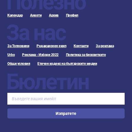
Полезно
Календар
Анкети
Архив
Профил
За нас
За Топновини
Редакционен екип
Контакти
За реклама
Urbo
Реклама - Избори 2022
Политика за бисквитките
Общи условия
Етичен кодекс на българските медии
Бюлетин
Изпратете