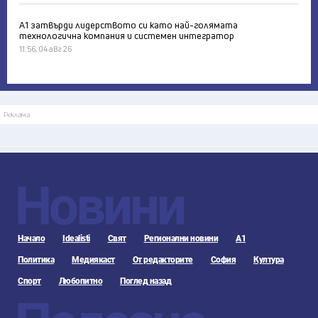
А1 затвърди лидерството си като най-голямата
технологична компания и системен интегратор
11:56, 04 авг 26
Реклама
Новини
Начало
Idealisti
Свят
Регионални новини
А1
Политика
Медиякаст
От редакторите
София
Култура
Спорт
Любопитно
Поглед назад