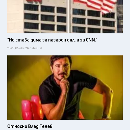
"Не става дума за пазарен дял, а за CNN."
11:45, 05 авг 26 / Idealisti
Относно Влад Тенев