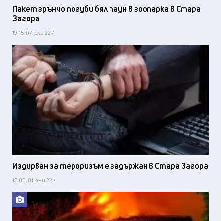
Пакет зрънчо погуби бял паун в зоопарка в Стара
Загора
19:15, 07 юли 22 /
Издирван за тероризъм е задържан в Стара Загора
15:00, 01 юни 22 /