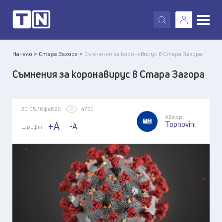
X
Начало >
Стара Загора >
Съмнения за коронавирус в Стара Загора
Съмнения за коронавирус в Стара Загора
20:05, 16 фев 20
4750
Автор:
Topnovini
+A
-A
Шрифт: