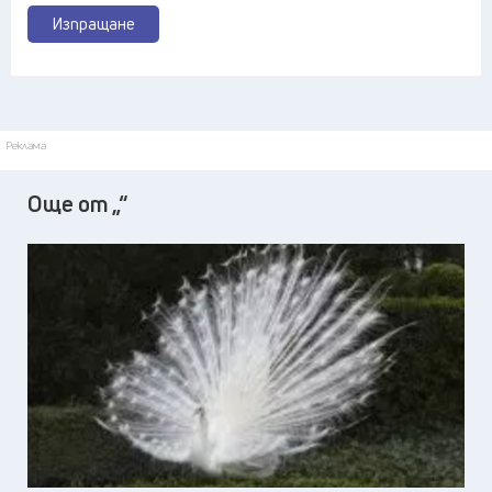
Изпращане
Реклама
Още от „“