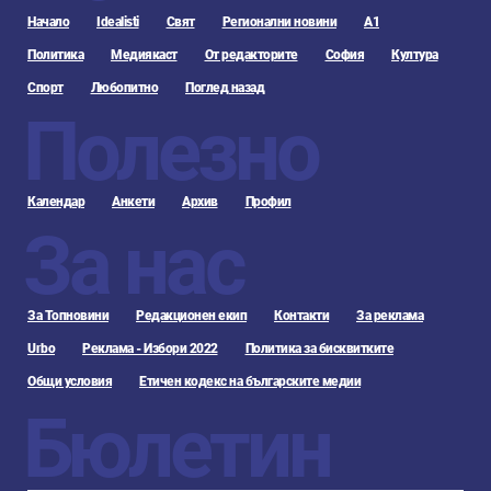
Начало
Idealisti
Свят
Регионални новини
А1
Политика
Медиякаст
От редакторите
София
Култура
Спорт
Любопитно
Поглед назад
Полезно
Календар
Анкети
Архив
Профил
За нас
За Топновини
Редакционен екип
Контакти
За реклама
Urbo
Реклама - Избори 2022
Политика за бисквитките
Общи условия
Етичен кодекс на българските медии
Бюлетин