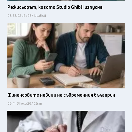
Режисьорът, когото Studio Ghibli изпусна
08:55, 02 авг 26 / Idealisti
Финансовите навици на съвременния българин
08:41, 31 юли 26 / Свят