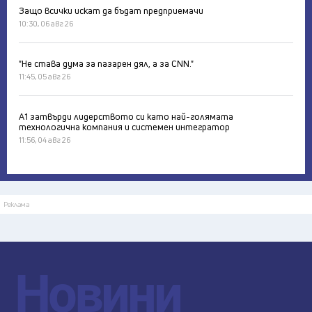
Защо всички искат да бъдат предприемачи
10:30, 06 авг 26
"Не става дума за пазарен дял, а за CNN."
11:45, 05 авг 26
А1 затвърди лидерството си като най-голямата
технологична компания и системен интегратор
11:56, 04 авг 26
Реклама
Новини