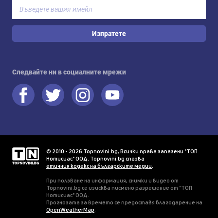
Изпратете
Следвайте ни в социалните мрежи
© 2010 - 2026 Topnovini.bg, Всички права запазени "ТОП
Нотисиас" ООД. Topnovini.bg спазва
етичния кодекс на българските медии
.
При ползване на информация, снимки и видео от
Topnovini.bg се изисква писмено разрешение от "ТОП
Нотисиас" ООД.
Прогнозата за времето се предоставя благодарение на
OpenWeatherMap
.