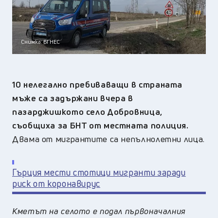
Снимка: БГНЕС
10 нелегално пребиваващи в страната
мъже са задържани вчера в
пазарджишкото село Добровница,
съобщиха за БНТ от местната полиция.
Двама от мигрантите са непълнолетни лица.
Гърция мести стотици мигранти заради
риск от коронавирус
Кметът на селото е подал първоначалния