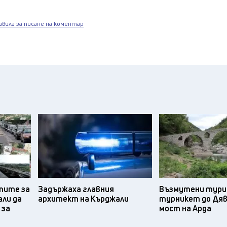
авила за писане на коментар
тите за
Задържаха главния
Възмутени тури
ли да
архитект на Кърджали
турникет до Дяв
 за
мост на Арда