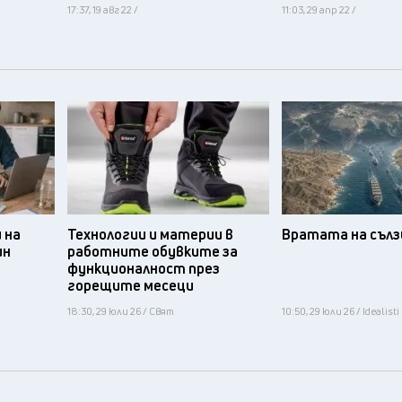
17:37, 19 авг 22 /
11:03, 29 апр 22 /
 на
Технологии и материи в
Вратата на съл
ин
работните обувките за
функционалност през
горещите месеци
18:30, 29 юли 26 / Свят
10:50, 29 юли 26 / Idealisti