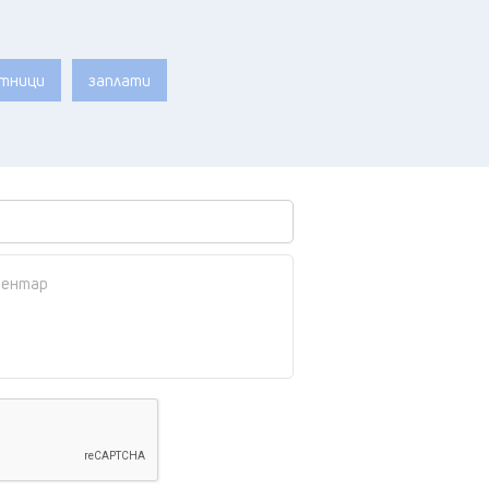
отници
заплати