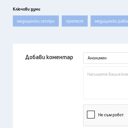
Ключови думи
медицински сестри
протест
медицински раб
Добави коментар