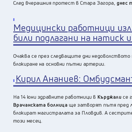
След вчерашния протест в Стара Загора,
днес 
Медицински работници изля
били подлагани на натиск и
Очаква се през следващите дни недоволството 
блокиране на основни пътни артерии.
Кирил Ананиев: Омбудсман
На 14 юни здравните работници в
Кърджали
се 
Врачанската болница
ще затворят пътя пред л
блокират магистралата за Пловдив. А сестри
този месец.