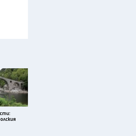
сти:
олския