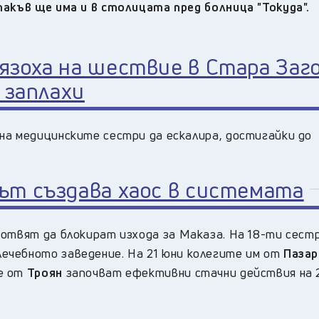
такъв ще има и в столицата пред болница "Токуда".
зоха на шествие в Стара Заго
 заплахи
на медицинските сестри да ескалира, достигайки до
ът създава хаос в системата
готвят да блокират изхода за Маказа. На 18-ти сес
ечебното заведение. На 21 юни колегите им от
Пазар
те от
Троян
започват ефективни стачни действия на 