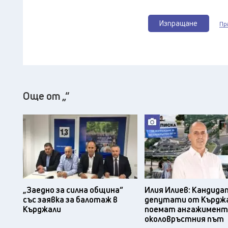
Изпращане
Пр
Още от „“
„Заедно за силна община“
Илия Илиев: Кандида
със заявка за балотаж в
депутати от Кърджа
Кърджали
поемат ангажимент
околовръстния път