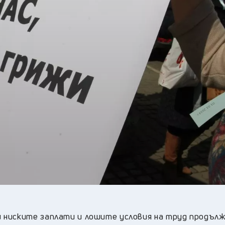
19
°C
Перник
,
22
°C
Плевен
,
21
°C
Пловдив
,
21
°C
Разград
,
23
°C
Русе
,
22
°C
Силистра
,
19
°C
Сливен
,
16
°C
Смолян
,
19
°C
София
,
19
°C
Стара Загора
,
20
°C
Търговище
,
21
°C
Хасково
,
19
°C
Шумен
,
20
°C
Ямбол
,
 ниските заплати и лошите условия на труд продълж