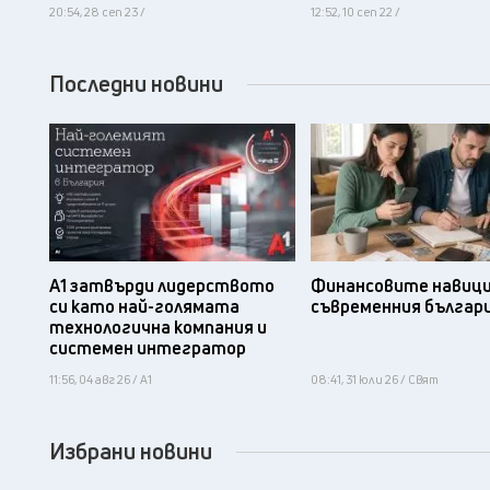
20:54, 28 сеп 23 /
12:52, 10 сеп 22 /
Последни новини
А1 затвърди лидерството
Финансовите навици
си като най-голямата
съвременния българ
технологична компания и
системен интегратор
11:56, 04 авг 26 / А1
08:41, 31 юли 26 / Свят
Избрани новини