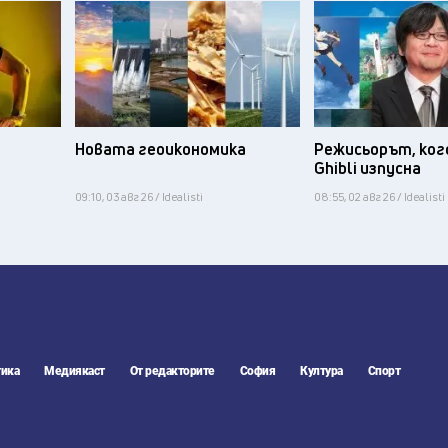
Новата геоикономика
Режисьорът, ког
Ghibli изпусна
09:10, 03 авг 26 / Idealisti
08:55, 02 авг 26 / Idealisti
ика
Медиякаст
От редакторите
София
Култура
Спорт