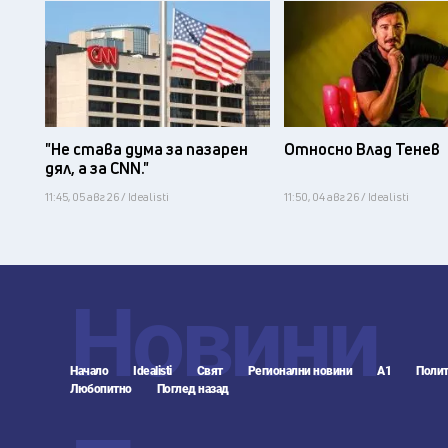
"Не става дума за пазарен
Относно Влад Тенев
дял, а за CNN."
11:45, 05 авг 26 / Idealisti
11:50, 04 авг 26 / Idealisti
Новини
Начало
Idealisti
Свят
Регионални новини
А1
Полит
Любопитно
Поглед назад