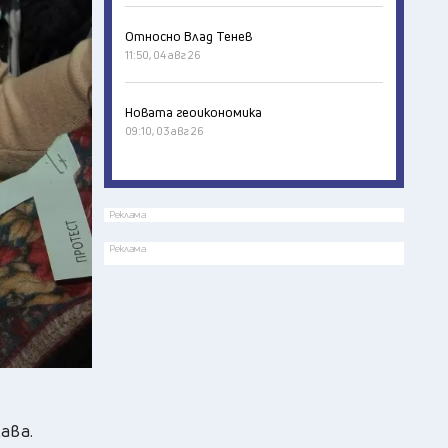
Относно Влад Тенев
11:50, 04 авг 26
Новата геоикономика
09:10, 03 авг 26
Реклама
Реклама
ава.