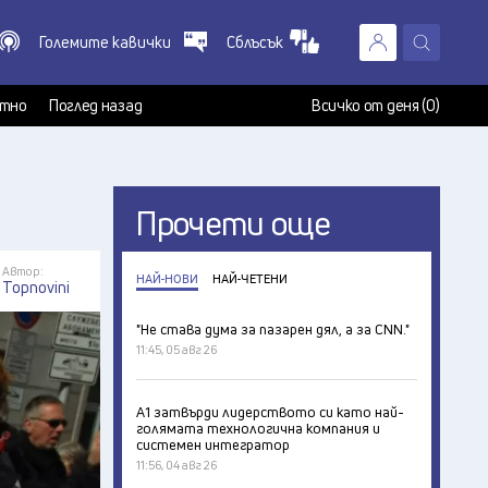
Големите кавички
Сблъсък
X
т
тно
Поглед назад
Всичко от деня (0)
Прочети още
Автор:
НАЙ-НОВИ
НАЙ-ЧЕТЕНИ
Topnovini
"Не става дума за пазарен дял, а за CNN."
11:45, 05 авг 26
А1 затвърди лидерството си като най-
голямата технологична компания и
системен интегратор
11:56, 04 авг 26