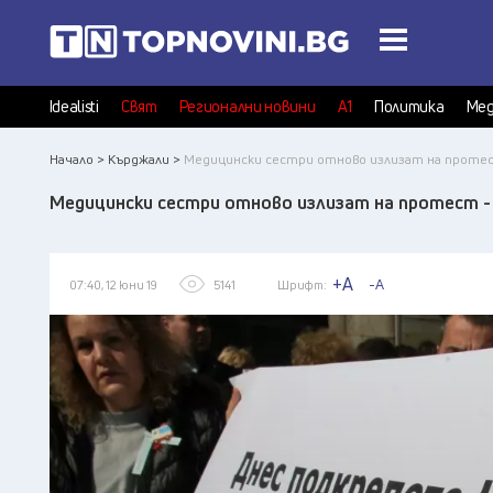
Idealisti
Свят
Регионални новини
А1
Политика
Мед
Начало >
Кърджали >
Медицински сестри отново излизат на протес
Медицински сестри отново излизат на протест 
+A
-A
07:40, 12 юни 19
5141
Шрифт: