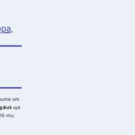
ра,
трите от
джик
ще
26-ти