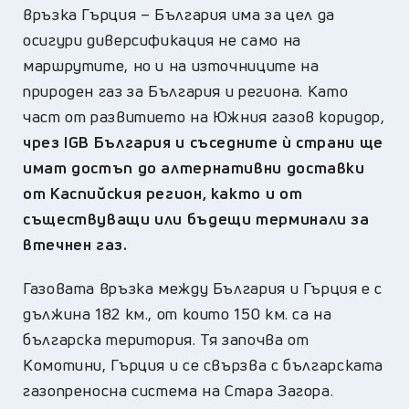
връзка Гърция – България има за цел да
осигури диверсификация не само на
маршрутите, но и на източниците на
природен газ за България и региона. Като
част от развитието на Южния газов коридор,
чрез IGB България и съседните ѝ страни ще
имат достъп до алтернативни доставки
от Каспийския регион, както и от
съществуващи или бъдещи терминали за
втечнен газ.
Газовата връзка между България и Гърция е с
дължина 182 км., от които 150 км. са на
българска територия. Тя започва от
Комотини, Гърция и се свързва с българската
газопреносна система на Стара Загора.