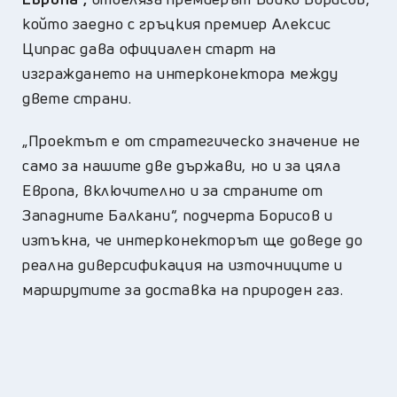
който заедно с гръцкия премиер Алексис
Ципрас дава официален старт на
изграждането на интерконектора между
двете страни.
„Проектът е от стратегическо значение не
само за нашите две държави, но и за цяла
Европа, включително и за страните от
Западните Балкани“, подчерта Борисов и
изтъкна, че интерконекторът ще доведе до
реална диверсификация на източниците и
маршрутите за доставка на природен газ.