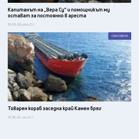
Капитанът на „Вера Су“ и помощникът му
остават за постоянно в ареста
19:05, 08 окт 21 /
ОБНОВЕНА
Товарен кораб заседна край Камен бряг
15:39, 20 сеп 21 /