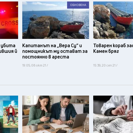
ОБНОВЕНА
 убита
Капитанът на „Вера Су“ и
Товарен кораб за
бившия й
помощникът му остават за
Камен бряг
постоянно в ареста
19:05, 08 окт 21 /
15:39, 20 сеп 21 /