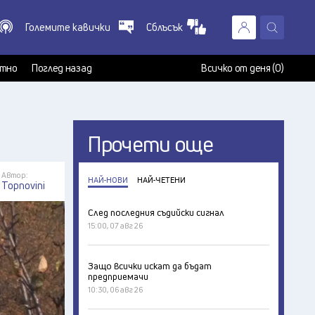
Големите кавички
Сблъсък
X
т
тно
Поглед назад
Всичко от деня (0)
Прочети още
Автор:
НАЙ-НОВИ
НАЙ-ЧЕТЕНИ
Topnovini
След последния съдийски сигнал
15:00, 07 авг 26
Защо всички искат да бъдат
предприемачи
10:30, 06 авг 26