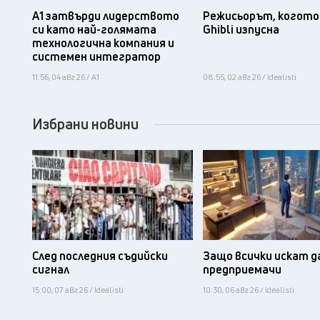
А1 затвърди лидерството
Режисьорът, когото 
си като най-голямата
Ghibli изпусна
технологична компания и
системен интегратор
11:56, 04 авг 26 / А1
08:55, 02 авг 26 / Idealisti
Избрани новини
След последния съдийски
Защо всички искат д
сигнал
предприемачи
15:00, 07 авг 26 / Idealisti
10:30, 06 авг 26 / Idealisti