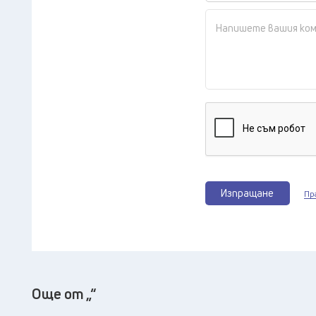
Изпращане
Пр
Още от „“