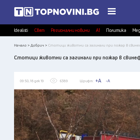
Idealisti
Свят
Регионални новини
А1
Политика
Мед
Начало >
Добрич >
Стотици животни са загинали при пожар в свине
Стотици животни са загинали при пожар в свинеф
+A
-A
09:50, 18 дек 19
6389
Шрифт: