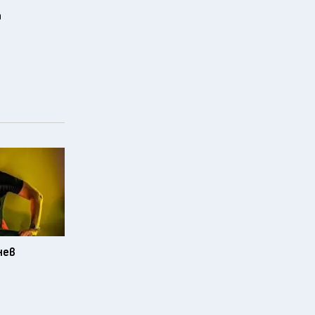
а
нев