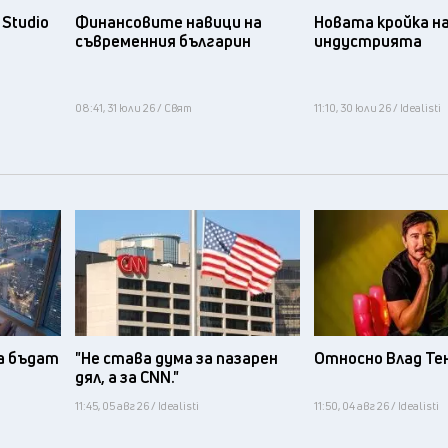
Studio
Финансовите навици на
Новата кройка н
съвременния българин
индустрията
08:41, 31 юли 26 / Свят
11:10, 30 юли 26 / Idealisti
а бъдат
"Не става дума за пазарен
Относно Влад Те
дял, а за CNN."
11:45, 05 авг 26 / Idealisti
11:50, 04 авг 26 / Idealisti