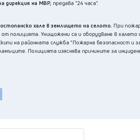
 дирекция на МВР,
предава "24 часа".
скостопанско хале в землището на селото.
При пожар
 от полицията. Унищожени са и оборудване в халето 
Екипи на районната служба "Пожарна безопасност и 
пламъците. Полицията изяснява причините за инциден