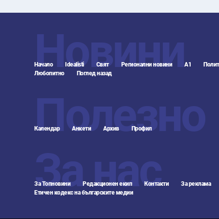
Новини
Начало
Idealisti
Свят
Регионални новини
А1
Полит
Любопитно
Поглед назад
Полезно
Календар
Анкети
Архив
Профил
За нас
За Топновини
Редакционен екип
Контакти
За реклама
Етичен кодекс на българските медии