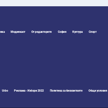
ика
Медиякаст
От редакторите
София
Култура
Спорт
Urbo
Реклама - Избори 2022
Политика за бисквитките
Общи условия