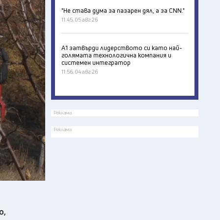
"Не става дума за пазарен дял, а за CNN."
11:45, 05 авг 26
А1 затвърди лидерството си като най-
голямата технологична компания и
системен интегратор
11:56, 04 авг 26
Реклама
Реклама
о,