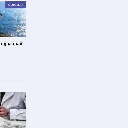
ОБНОВЕНА
седна край