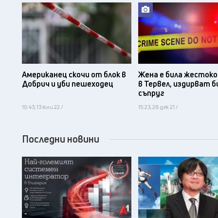
Американец скочи от блок в
Жена е била жестоко
Добрич и уби пешеходец
в Тервел, издирват 
съпруг
10:43, 13 юли 22 /
15:23, 28 дек 21 /
Последни новини