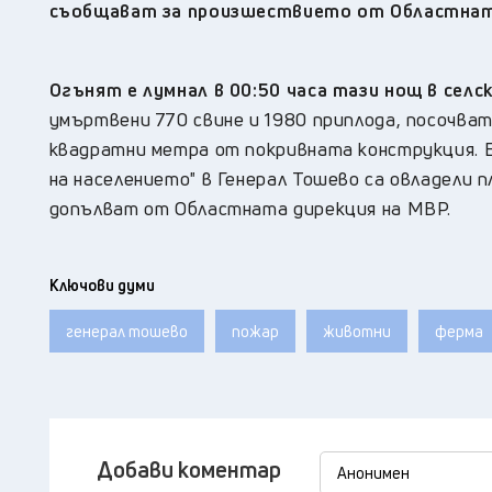
съобщават за произшествието от Областната
Огънят е лумнал в 00:50 часа тази нощ в сел
умъртвени 770 свине и 1980 приплода, посочват
квадратни метра от покривната конструкция. 
на населението" в Генерал Тошево са овладели 
допълват от Областната дирекция на МВР.
Ключови думи
генерал тошево
пожар
животни
ферма
Добави коментар