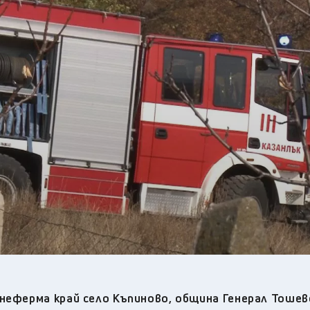
28
°C
Перник
,
32
°C
Плевен
,
30
°C
Пловдив
,
30
°C
Разград
,
31
°C
Русе
,
30
°C
Силистра
,
28
°C
Сливен
,
24
°C
Смолян
,
29
°C
София
,
31
°C
Стара Загора
,
30
°C
Търговище
,
30
°C
Хасково
,
29
°C
Шумен
,
29
°C
Ямбол
,
неферма край село Къпиново, община Генерал Тошев