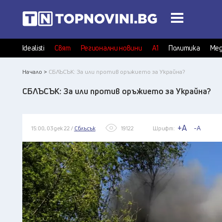
Idealisti
Свят
Регионални новини
А1
Политика
Мед
Начало >
СБЛЪСЪК: За или против оръжието за Украйна?
СБЛЪСЪК: За или против оръжието за Украйна?
+A
-A
15:00, 03 дек 22 /
Сблъсък
19122
Шрифт: