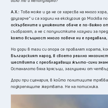
било то и непопулярно?
А.Х.:
Това може и да не се харесва на много хор
другарче” и са ходили на екскурзия до Москва п
оскърбените и унижените обаче е по-важно от
съобразят, а не с популистките лозунги за пр
която всъщност много повече ни е предавала,
Но дори в тази си опора се провалят хората, 
Българският народ, в своето реално мнозинств
шествията с преобладаващи жълто-сини знамен
Останалото бяха крясъци, заглушени от четвъ
Дори при сценария, в който политиците трябва
подкрепящите жертвата. Не на потисника.