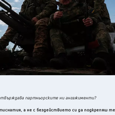
и потвърждава партньорските ни ангажименти?
тиснатия, а не с бездействието си да подкрепяш т