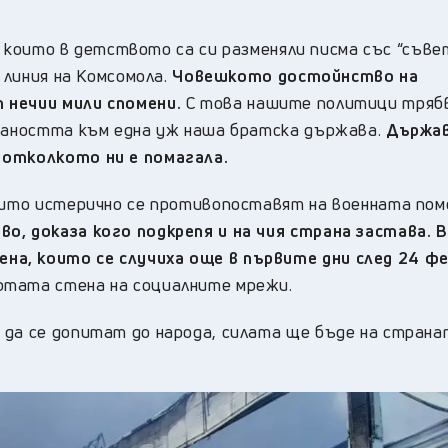
а, които в детството са си разменяли писма със “съв
о линия на Комсомола.
Човешкото достойнство на
 нечии мили спомени.
С това нашите политици трябв
едаността към една уж наша братска държава.
Държа
 отколкото ни е помагала.
които истерично се противопоставят на военната пом
о, доказа кого подкрепя и на чия страна застава. 
а, които се случиха още в първите дни след 24 фе
ртата стена на социалните мрежи.
 да се допитат до народа, силата ще бъде на страна