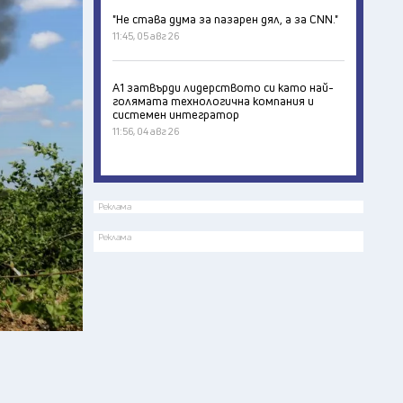
"Не става дума за пазарен дял, а за CNN."
11:45, 05 авг 26
А1 затвърди лидерството си като най-
голямата технологична компания и
системен интегратор
11:56, 04 авг 26
Реклама
Реклама