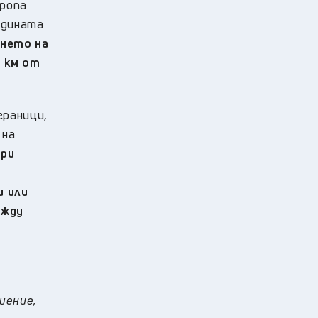
вропа
одината
ането на
0 км от
граници,
 на
При
и или
ежду
шение,