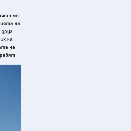
ията ми
тията на
 друг
ик на
тта на
грабят.