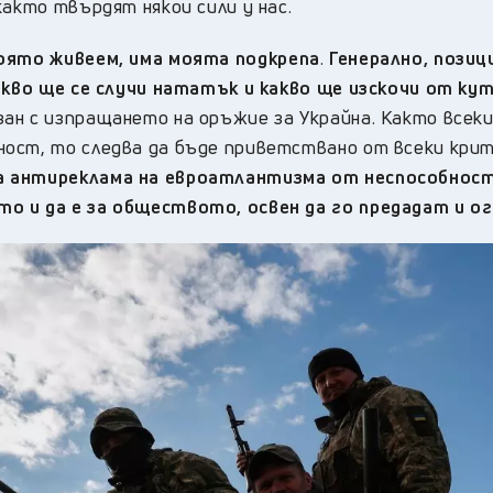
както твърдят някои сили у нас.
оято живеем, има моята подкрепа
.
Генерално, позиц
какво ще се случи нататък и какво ще изскочи от ку
н с изпращането на оръжие за Украйна. Както всеки
ост, то следва да бъде приветствано от всеки крит
а антиреклама на евроатлантизма от неспособнос
о и да е за обществото, освен да го предадат и о