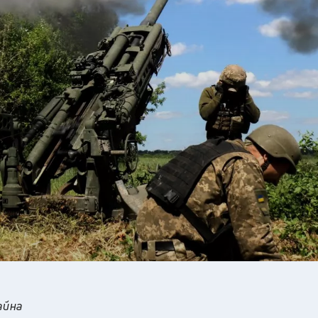
28
°C
Перник
,
37
°C
Плевен
,
35
°C
Пловдив
,
33
°C
Разград
,
35
°C
Русе
,
34
°C
Силистра
,
32
°C
Сливен
,
27
°C
Смолян
,
29
°C
София
,
35
°C
Стара Загора
,
34
°C
Търговище
,
36
°C
Хасково
,
33
°C
Шумен
,
34
°C
Ямбол
,
айна