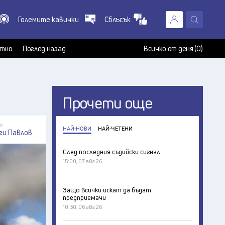
Големите кавички
Сблъсък
X
т
тно
Поглед назад
Всичко от деня (0)
Прочети още
р:
НАЙ-НОВИ
НАЙ-ЧЕТЕНИ
ги Павлов
След последния съдийски сигнал
15:00, 07 авг 26
Защо всички искат да бъдат
предприемачи
10:30, 06 авг 26