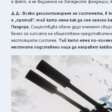
е факт, а не внушения на Западните фондации, 
Д.Д.:
Всяко делигитимиране на системата, в к
е „против“, тъй като няма как да сме наясно 
Пандора.
Съществува обаче друг елемент свърза
белег за липсата на общественa представителн
настоящата система.
Тъй като няма по-голям
местните подставени лица да направят каквот