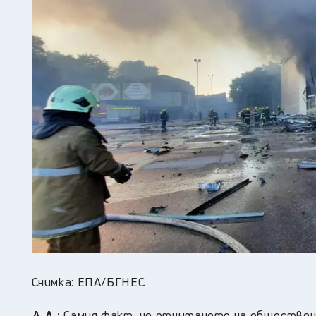
Снимка: ЕПА/БГНЕС
Д.Д.:
Самия факт, че отчитането на обществено