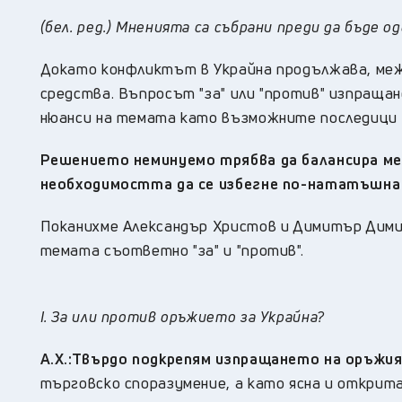
(бел. ред.) Мненията са събрани преди да бъде о
Докато конфликтът в Украйна продължава, межд
средства. Въпросът "за" или "против" изпраща
нюанси на темата като възможните последици п
Решението неминуемо трябва да балансира ме
необходимостта да се избегне по-нататъшна 
Поканихме Александър Христов и Димитър Дими
темата съответно "за" и "против".
I. За или против оръжието за Украйна?
А.Х.:
Твърдо подкрепям изпращането на оръжия 
търговско споразумение, а като ясна и открит