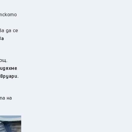
етското
а да се
ва
ощ.
Видяхме
вруари.
та на