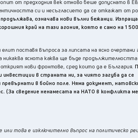
 опит от предходния век отново беше допуснато в Е
дентичността си и несъгласието да се откажат от р
 продължава, означава нови вълни бежанци. Изпращ
корошния край на тази агония, която е само на 1 50
елит поставя въпроса за липсата на ясно очертани 
ма никаква яснота каква ще бъде продължителността
 открият нови фронтове, сред които да е България.
 инвестиции в страната ни, за чиято загуба да се
м превърнати в бойно поле. Няма документ, натовск
ес. (За сведение ненамесата на НАТО в конфликта м
е или това е изключително въпрос на политическо ре