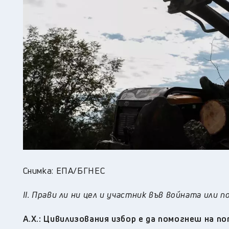
Снимка: ЕПА/БГНЕС
II. Прави ли ни цел и участник във войната ил
А.Х.:
Цивилизования избор е да помогнеш на по