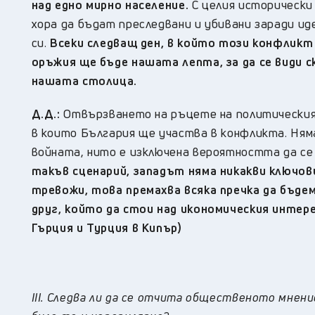
над едно мирно население.
С целия исторически
хора да бъдат преследвани и убивани заради и
си.
Всеки следващ ден, в който този конфликт
оръжия ще бъде нашата лепта, за да се види с
нашата столица.
Д.Д.:
Отвързването на ръцете на политическия 
в които България ще участва в конфликта. Ня
войната, нито е изключена вероятността да се
такъв сценарий, западът няма никакви ключови
тревожи, това премахва всяка пречка да бъде
друг, който да стои над икономическия интер
Гърция и Турция в Кипър)
III.
Следва ли да се отчита общественото мнени