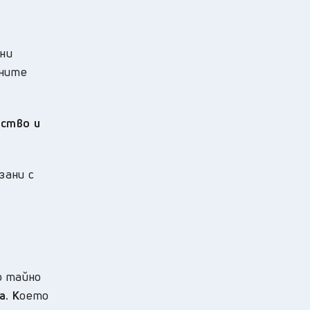
нни
жните
лство и
зани с
о тайно
а. К
оето