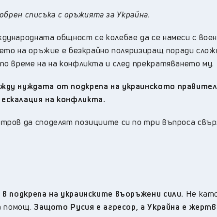
добрен списъка с оръжията за Украйна.
ународната общност се колебае да се намеси с вое
нето на оръжие е безкрайно поляризиращ поради сло
о време на на конфликта и след прекратяването му.
жду нуждата от подкрепа на украинското правите
ескалация на конфликта.
тров да споделят позициите си по три въпроса свър
в подкрепа на украинските въоръжени сили.
Не кат
а помощ.
Защото Русия е агресор, а Украйна е жертв