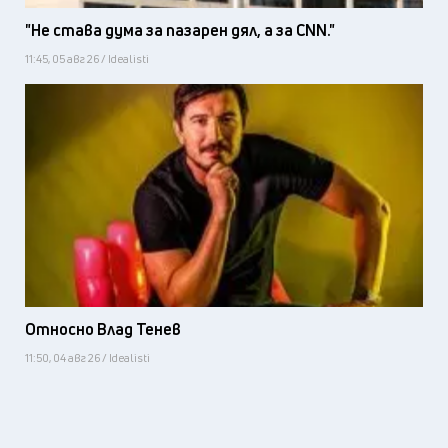
"Не става дума за пазарен дял, а за CNN."
11:45, 05 авг 26 / Idealisti
Относно Влад Тенев
11:50, 04 авг 26 / Idealisti