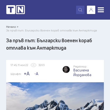
X
Начало >
За пръв път: Български военен кораб отплава към Антарктида
За пръв път: Български военен кораб
отплава към Антарктида
17:45, 11 ное 22
3203
Редактор:
Василена
+A
-A
Шрифт:
Йорданова