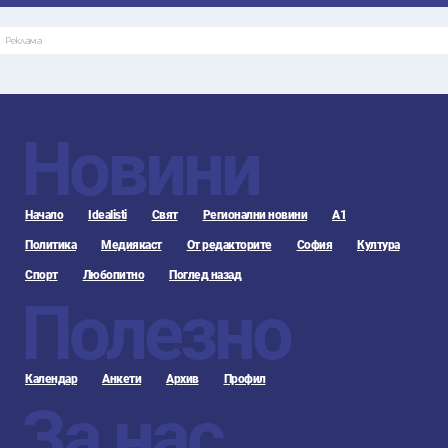
Реклама
Новини
Начало
Idealisti
Свят
Регионални новини
А1
Политика
Медиякаст
От редакторите
София
Култура
Спорт
Любопитно
Поглед назад
Полезно
Календар
Анкети
Архив
Профил
За нас