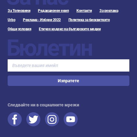
За Топновини
Редакционен екип
Контакти
За реклама
Urbo
Реклама - Избори 2022
Политика за бисквитките
Общи условия
Етичен кодекс на българските медии
Бюлетин
Изпратете
Следвайте ни в социалните мрежи