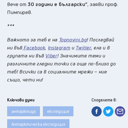
вече от
30 години е български“
, заяви проф.
Пимпирев.
***
Важното за теб е на
Topnovini.bg
! Последвай
ни във
Facebook
,
Instagram
и
Twitter
, ела и в
групата ни във
Viber
! Значимите теми и
различните гледни точки са още по-близо до
теб! Всички са в социалните мрежи – ние
също, чети ни!
Ключови думи
Споделете в:
антарктида
експедиция
Антарктическа експедиция