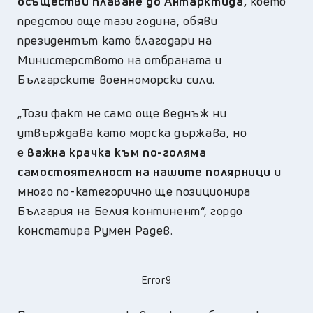
осъществи плаване до Антарктида,
което
предстои още тази година, обяви
президентът като благодари на
Министерството на отбраната и
Българските военноморски сили.
„Този факт не само още веднъж ни
утвърждава като морска държава, но
е
важна крачка към по-голяма
самостоятелност на нашите полярници
и
много по-категорично ще позиционира
България на Белия континент“, гордо
констатира Румен Радев.
Error9