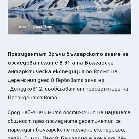
Снимка: CanStockPhoto
Президентът връчи българското знаме на
изследователите в 31-ата Българска
антарктическа експедиция
по време на
церемония днес в Гербовата зала на
„Дондуков“ 2, съобщават от пресцентъра на
Президентството.
Сред най-значимите постижения на научната
общност през последните десетилетия се
нареждат българските полярни експедиции,
заяви Румен Радев.
България е една от 29-