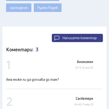
президент
Румен Радев
Напишете коментар
Коментари:
3
1
Анонимен
07:11, 12 ное 22
Ама може ли да доплава до там?
2
Cardemepe
04:40, 11 мар 23