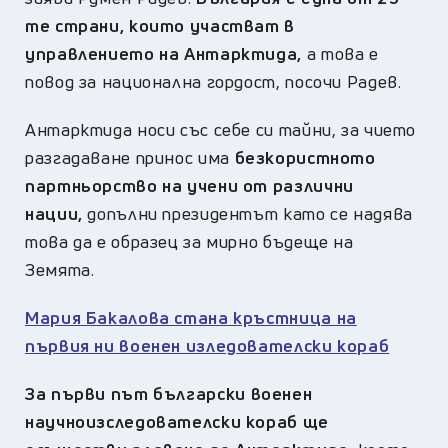
те страни, които участват в
управлението на Антарктида,
а това е
повод за национална гордост, посочи Радев.
Антарктида носи със себе си тайни, за чието
разгадаване принос има
безкористното
партньорство на учени от различни
нации,
допълни президентът като се надява
това да е образец за мирно бъдеще на
Земята.
Мария Бакалова стана кръстница на
първия ни военен изледователски кораб
За първи път
български военен
научноизследователски кораб ще