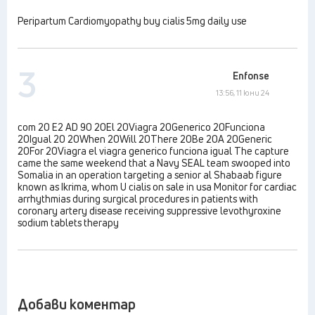
Peripartum Cardiomyopathy buy cialis 5mg daily use
3
Enfonse
13:56, 11 юни 24
com 20 E2 AD 90 20El 20Viagra 20Generico 20Funciona
20Igual 20 20When 20Will 20There 20Be 20A 20Generic
20For 20Viagra el viagra generico funciona igual The capture
came the same weekend that a Navy SEAL team swooped into
Somalia in an operation targeting a senior al Shabaab figure
known as Ikrima, whom U cialis on sale in usa Monitor for cardiac
arrhythmias during surgical procedures in patients with
coronary artery disease receiving suppressive levothyroxine
sodium tablets therapy
Добави коментар