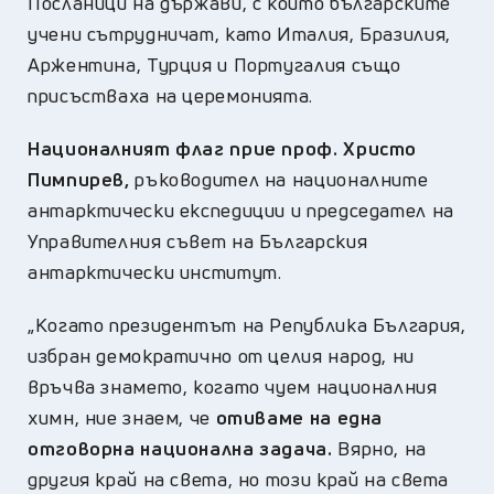
Посланици на държави, с които българските
учени сътрудничат, като Италия, Бразилия,
Аржентина, Турция и Португалия също
присъстваха на церемонията.
Националният флаг прие проф. Христо
Пимпирев,
ръководител на националните
антарктически експедиции и председател на
Управителния съвет на Българския
антарктически институт.
„Когато президентът на Република България,
избран демократично от целия народ, ни
връчва знамето, когато чуем националния
химн, ние знаем, че
отиваме на една
отговорна национална задача.
Вярно, на
другия край на света, но този край на света