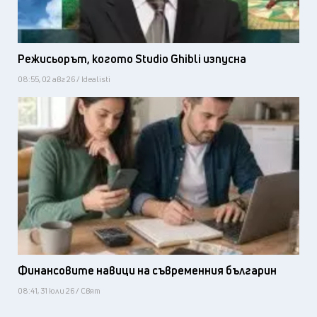
Режисьорът, когото Studio Ghibli изпусна
08:55, 02 авг 26 / Idealisti
Финансовите навици на съвременния българин
08:41, 31 юли 26 / Свят